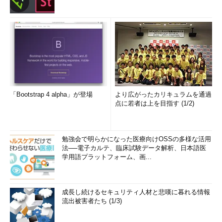
「Bootstrap 4 alpha」が登場
より広がったカリキュラムを通過
点に若者は上を目指す (1/2)
勉強会で明らかになった医療向けOSSの多様な活用
法──電子カルテ、臨床試験データ解析、日本語医
学用語プラットフォーム、画...
成長し続けるセキュリティ人材と悲嘆に暮れる情報
流出被害者たち (1/3)