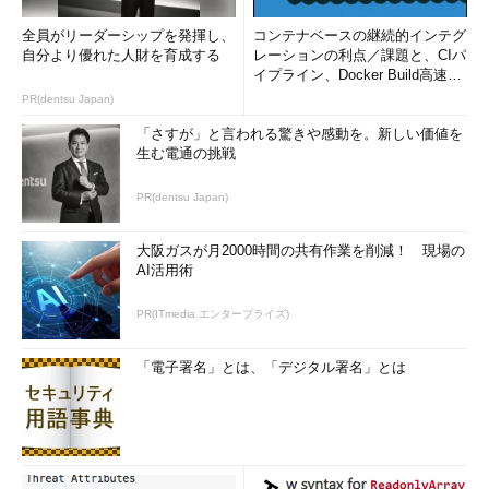
全員がリーダーシップを発揮し、
コンテナベースの継続的インテグ
自分より優れた人財を育成する
レーションの利点／課題と、CIパ
イプライン、Docker Build高速化
のコツ (1/2...
PR(dentsu Japan)
「さすが」と言われる驚きや感動を。新しい価値を
生む電通の挑戦
PR(dentsu Japan)
大阪ガスが月2000時間の共有作業を削減！ 現場の
AI活用術
PR(ITmedia エンタープライズ)
「電子署名」とは、「デジタル署名」とは