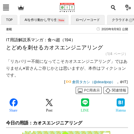
TOP
AIを作り動かし守り生かす
ロー/ノーコード
クラウドネイ
連載
2020年9月9日 公開
IT用語解説系マンガ：食べ超（194）
とどめを刺せるカオスエンジニアリング
（1/4 ページ）
「リカバリー不能になってこそカオスエンジニアリング」ではあ
りません※皆さんご存じかとは思いますが、本作はフィクション
です。
[
倉田タカシ（@deadpop）
，＠IT]
PC用表示
関連情報
Share
Post
LINE
Hatena
今日の用語：カオスエンジニアリング