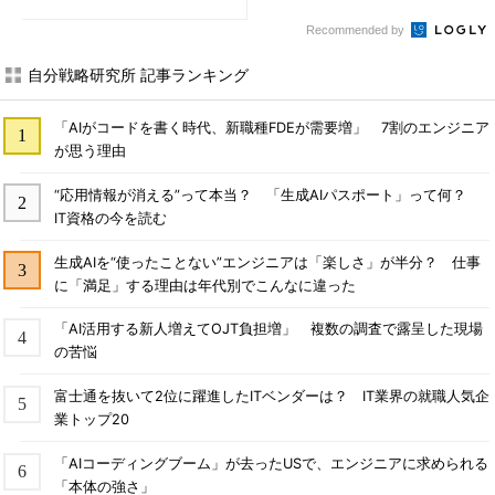
Recommended by
自分戦略研究所 記事ランキング
「AIがコードを書く時代、新職種FDEが需要増」 7割のエンジニア
が思う理由
“応用情報が消える”って本当？ 「生成AIパスポート」って何？
IT資格の今を読む
生成AIを“使ったことない”エンジニアは「楽しさ」が半分？ 仕事
に「満足」する理由は年代別でこんなに違った
「AI活用する新人増えてOJT負担増」 複数の調査で露呈した現場
の苦悩
富士通を抜いて2位に躍進したITベンダーは？ IT業界の就職人気企
業トップ20
「AIコーディングブーム」が去ったUSで、エンジニアに求められる
「本体の強さ」