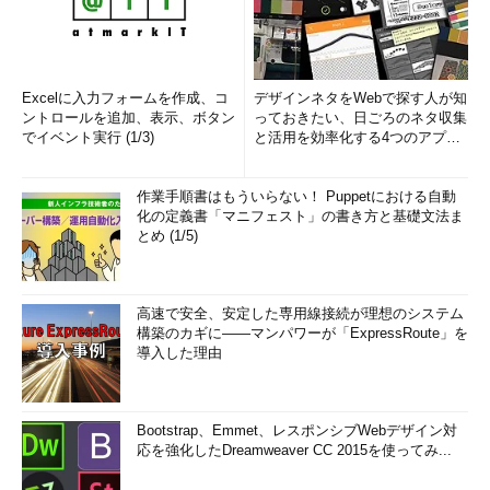
Excelに入力フォームを作成、コ
デザインネタをWebで探す人が知
ントロールを追加、表示、ボタン
っておきたい、日ごろのネタ収集
でイベント実行 (1/3)
と活用を効率化する4つのアプリ
(1/3)
作業手順書はもういらない！ Puppetにおける自動
化の定義書「マニフェスト」の書き方と基礎文法ま
とめ (1/5)
高速で安全、安定した専用線接続が理想のシステム
構築のカギに――マンパワーが「ExpressRoute」を
導入した理由
Bootstrap、Emmet、レスポンシブWebデザイン対
応を強化したDreamweaver CC 2015を使ってみ...