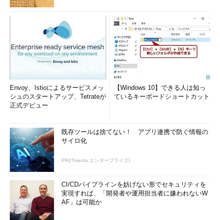
Envoy、Istioによるサービスメッ
【Windows 10】できる人は知っ
シュのスタートアップ、Tetrateが
ているキーボードショートカット
正式デビュー
［ファイル名を指定して実行］ダイアログで起動する
［Windows］＋［R］キーを押して、［ファイル名を指定し
既存ツールは捨てない！ アプリ連携で防ぐ情報の
て実行］ダイアログを開き、タスクマネージャーの実行ファ
サイロ化
イル名である「taskmgr.exe」を入力して、［Enter］キーを
押すとタスクマネージャーが起動できる。
PR(ITmedia エンタープライズ)
CI/CDパイプラインを妨げない形でセキュリティを
コマンドプロンプトやPowerShellでも、コマンドラインとして
実現すれば、「開発者や運用担当者に嫌われないW
「taskmgr.exe」と入力、実行すると、同様にタスクマネージャ
AF」は可能か
ーを起動できる。