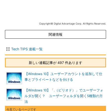
Copyright© Digital Advantage Corp. All Rights Reserved.
関連情報
タスクバーの右クリックメニューから起
動する
タスクバーのアイコンのないところを右
Tech TIPS 連載一覧
クリックしてメニューを表示し、［タス
クマネージャー］を選択することでタス
クマネージャーが起動できる。少ない手
新しい連載記事が 497 件あります
順でタスクマネージャーが起動できるの
で、一般的によく紹介される方法だ。
【Windows 10】ユーザーアカウントを追加して仕
事とプライベートなどを分ける
WinXメニューからタスクマネージャーを起動する
【Windows 10】「.（ピリオド）」でユーザーフォ
［Windows］＋［X］キーを押して表示されるメニュー（WinX
ルダが開く？ ユーザーフォルダを開く5種類の方
メニュー、Win+Xメニュー、クリックアクセスメニューなどと呼
法
ばれる）で［タスクマネージャー］を選択する方法もある。