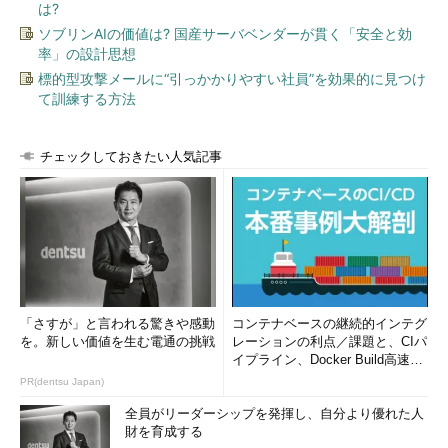
また、マウスが認識しない状態でも、［Windows］＋［X］キ
は?
ーと［↑］キーで［タスクマネージャー］を選択し、［Enter］
ソブリンAIの価値は? 国産サーバベンダーが貫く「安全と効
キーを押す、といった具合にキーボードだけで起動できる。
率」の設計思想
標的型攻撃メールに“引っかかりやすい社員”を効果的に見つけ
キーボードショートカットでタスクマネージャーを起動する
て訓練する方法
タスクマネージャーはキーボードショートカットを使って起動
することも可能だ。［Ctrl］＋［Shift］＋［Esc］キーを押す
チェックしておきたい人気記事
と、タスクマネージャーが起動する。3つのキーを押さなければ
ならないのは難点だが、タスクマネージャーをよくチェックする
のであれば覚えておくと便利だろう。
［Ctrl］＋［Alt］＋［Del］キー画面からタスクマネージャ
ーを起動する
「さすが」と言われる驚きや感動
コンテナベースの継続的インテグ
［Ctrl］＋［Alt］＋［Del］キーで開いた画面で［タスクマネ
を。新しい価値を生む電通の挑戦
レーションの利点／課題と、CIパ
ージャー］を選択して起動することも可能だ。
イプライン、Docker Build高速化
のコツ (1/2...
PR(dentsu Japan)
［Ctrl］＋［Alt］＋［Del］キーは、［スタート］メニューな
全員がリーダーシップを発揮し、自分より優れた人
どが開かない場合に再起動を行いたいときなどに利用することが
財を育成する
多いと思うが、ここの［キャンセル］ボタンの上に［タスクマネ