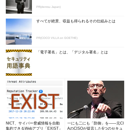
ージャー］がある。Windows 10が何らかの原因で重くなったよ
PR(dentsu Japan)
うな場合でも、［Ctrl］＋［Alt］＋［Del］キーの画面表示は可
能なことが多い。前述の手順では反応しないようなら、［Ctrl］
すべてが絶景、収益も得られるその仕組みとは
＋［Alt］＋［Del］キーを試してみるとよい。
PR(COCO VILLA on GOETHE)
「電子署名」とは、「デジタル署名」とは
［Ctrl］＋［Alt］＋［Del］キー画面から起動する
［Ctrl］＋［Alt］＋［Del］キーを押して表示される画面で
［タスクマネージャー］を選択して起動することもできる。
Windows 10が重くなってマウスによる操作が難しくなって
NICT、サイバー脅威情報を自動
一にも二にも「防御」を――元CI
も、［Ctrl］＋［Alt］＋［Del］キーによる画面表示は可能
集約できるWebアプリ「EXIST」
AのCISOが提言した6つのセキュ