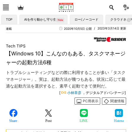
TOP
AIを作り動かし守り生かす
ロー/ノーコード
クラウドネイ
2023年3月14日 更新
連載
2020年10月5日 公開
Tech TIPS
【Windows 10】こんなのもある、タスクマネージ
ャーの起動方法6種
トラブルシューティングなどの際に利用することが多い「タスク
マネージャー」。実は、起動方法が幾つもある。状況に応じて最
適な起動方法を選択すると、素早く起動できて便利だ。
[
小林章彦
，デジタルアドバンテージ]
PC用表示
関連情報
Share
Post
LINE
Hatena