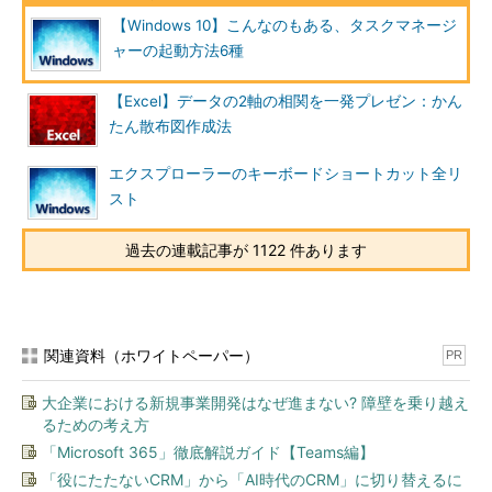
WinXメニューは、［スタート］ボタンの右クリックでも開くこ
【Windows 10】こんなのもある、タスクマネージ
とが可能なので、タスクバーにアイコンがたくさん並んでいて空
ャーの起動方法6種
き領域を押しにくい、といった場合でも開きやすい。
【Excel】データの2軸の相関を一発プレゼン：かん
たん散布図作成法
エクスプローラーのキーボードショートカット全リ
スト
過去の連載記事が 1122 件あります
WinXメニューから起動する
［Windows］＋［X］キーを押して表示されるメ
関連資料（ホワイトペーパー）
PR
ニューから［タスクマネージャー］を選択するこ
とでもタスクマネージャーの起動が可能だ。WinX
大企業における新規事業開発はなぜ進まない? 障壁を乗り越え
メニューは、［スタート］ボタンの右クリックで
るための考え方
も開くことができる。
「Microsoft 365」徹底解説ガイド【Teams編】
「役にたたないCRM」から「AI時代のCRM」に切り替えるに