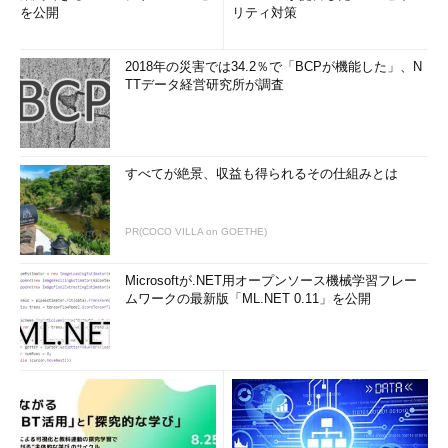
なので、覚えておくとよい。
を公開
リティ対策
タスクバーの検索ボックスでタスクマネージャーを起動する
2018年の災害では34.2％で「BCPが機能した」、N
TTデータ経営研究所が調査
タスクバーの検索ボックス（検索ボックスが非表示の場合は虫
眼鏡アイコンをクリック）に「taskm」や「タスク」と入力し
て、検索結果から「タスクマネージャー」をクリックすることで
すべてが絶景、収益も得られるその仕組みとは
も起動できる（タスクマネージャーが「最も一致する検索結果」
になっている場合は、［Enter］キーで起動できる）。「タス
ク」と入力した場合は、「タスクスケジューラ」が「最も一致す
PR(COCO VILLA on GOETHE)
る検索結果」になることもあるので、確認せずに［Enter］キー
を押さないこと。
Microsoftが.NET用オープンソース機械学習フレー
ムワークの最新版「ML.NET 0.11」を公開