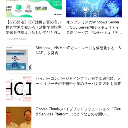
【8/25開催】CBT活用と質の高い
オンプレミスのWindows Server
探究学習で変わる！次期学習指導
／SQL Server向けセキュリティ
要領を見据えた新しい学びと評価
更新サービス「拡張セキュリティ
タスクバーの検索ボックスで起動する
のカタチ【オンラインイベ...
更新プログ...
PR(COMPASS)
タスクバーにある検索ボックスに「taskm」「タスク」と入
力することで、タスクマネージャーを検索して起動すること
Mellanox、NVMe-oFでストレージを仮想化する「S
ができる。ただし、「タスク」と入力した場合は、タスクス
NAP」を発表
ケジューラが「最も一致する検索結果」になることもあるの
で注意してほしい。
ハイパーコンバージドインフラが有力な選択肢、ノ
［ファイル名を指定して実行］ダイアログでタスクマネージ
ークリサーチが中堅中小業のサーバ更新方針を調査
ャーを起動する
［Windows］＋［R］キーなどで［ファイル名を指定して実
行］ダイアログを開き、「taskmgr.exe」と入力して［Enter］キ
Google Cloudのハイブリッドソリューション「Clou
ーを押すという方法もある。タスクマネージャーの実行ファイル
d Services Platform」はどうなるのか聞い...
名「taskmgr.exe」が少々分かりにくいのが難点だが、キーボー
ド入力に慣れている人は覚えておくと素早く起動できるだろう。