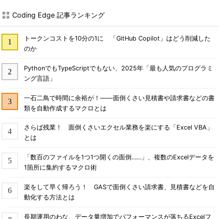
Coding Edge 記事ランキング
トークンコストを10分の1に 「GitHub Copilot」はどう削減した
のか
PythonでもTypeScriptでもない、2025年「最も人気のプログラミ
ング言語」
一石二鳥で時間に余裕が！――面倒くさい見積書や請求書などの書
類を自動作成するマクロとは
さらば残業！ 面倒くさいエクセル業務を楽にする「Excel VBA」
とは
「数百のファイルを1つ1つ開くの面倒……」、複数のExcelデータを
1箇所に集約するマクロ術
楽をして早く帰ろう！ GASで面倒くさい請求書、見積書などを自
動化する方法とは
長期運用のわな、データ量増加でパフォーマンスが落ちるExcelフ