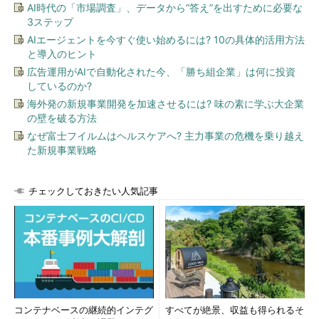
AI時代の「市場調査」、データから“答え”を出すために必要な
3ステップ
AIエージェントを今すぐ使い始めるには? 10の具体的活用方法
と導入のヒント
広告運用がAIで自動化された今、「勝ち組企業」は何に投資
しているのか?
海外発の新規事業開発を加速させるには? 味の素に学ぶ大企業
の壁を破る方法
なぜ富士フイルムはヘルスケアへ? 主力事業の危機を乗り越え
た新規事業戦略
チェックしておきたい人気記事
コンテナベースの継続的インテグ
すべてが絶景、収益も得られるそ