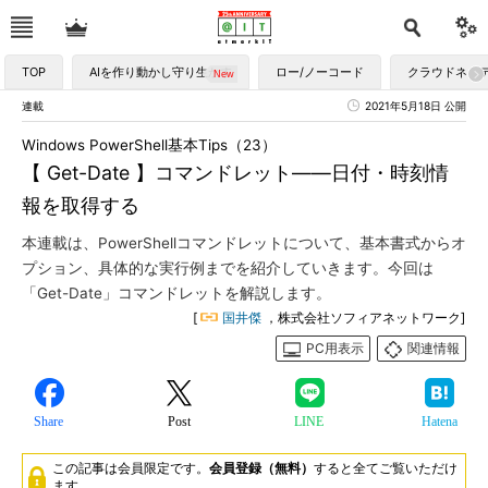
TOP
AIを作り動かし守り生かす
ロー/ノーコード
クラウドネイ
連載
2021年5月18日 公開
Windows PowerShell基本Tips（23）
【 Get-Date 】コマンドレット――日付・時刻情
報を取得する
本連載は、PowerShellコマンドレットについて、基本書式からオ
プション、具体的な実行例までを紹介していきます。今回は
「Get-Date」コマンドレットを解説します。
[
国井傑
，株式会社ソフィアネットワーク]
PC用表示
関連情報
Share
Post
LINE
Hatena
この記事は会員限定です。
会員登録（無料）
すると全てご覧いただけ
ます。