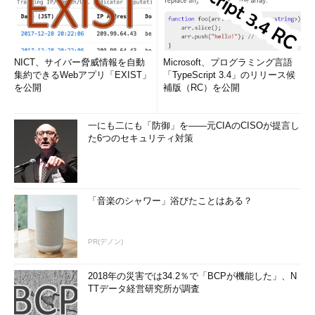
NICT、サイバー脅威情報を自動
Microsoft、プログラミング言語
集約できるWebアプリ「EXIST」
「TypeScript 3.4」のリリース候
を公開
補版（RC）を公開
一にも二にも「防御」を――元CIAのCISOが提言し
た6つのセキュリティ対策
「音楽のシャワー」浴びたことはある？
PR(デノン)
2018年の災害では34.2％で「BCPが機能した」、N
TTデータ経営研究所が調査