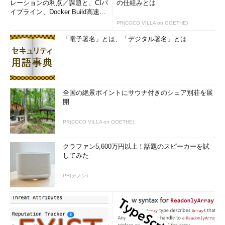
レーションの利点／課題と、CIパ
の仕組みとは
イプライン、Docker Build高速化
のコツ (1/2...
PR(COCO VILLA on GOETHE)
「電子署名」とは、「デジタル署名」とは
全国の絶景ポイントにサウナ付きのシェア別荘を展
開
PR(COCO VILLA on GOETHE)
クラファン5,600万円以上！話題のスピーカーを試
してみた
PR(デノン)