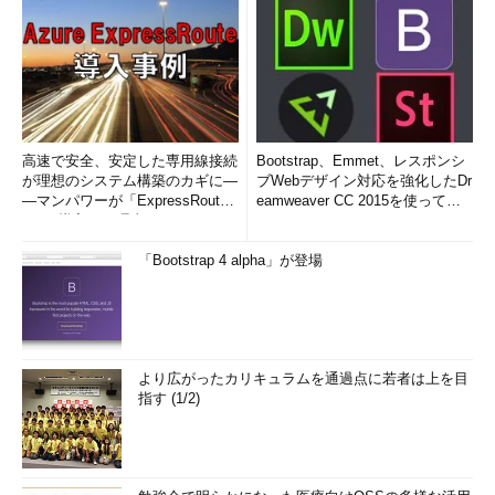
高速で安全、安定した専用線接続
Bootstrap、Emmet、レスポンシ
が理想のシステム構築のカギに―
ブWebデザイン対応を強化したDr
―マンパワーが「ExpressRout
eamweaver CC 2015を使って
e」を導入した理由
み...
「Bootstrap 4 alpha」が登場
より広がったカリキュラムを通過点に若者は上を目
指す (1/2)