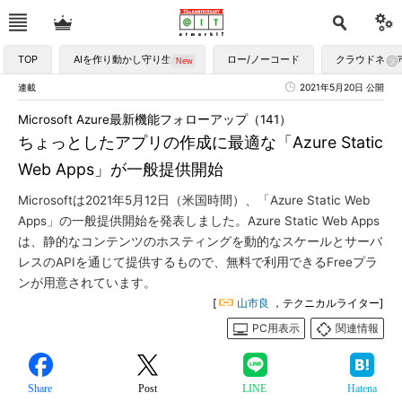
TOP
AIを作り動かし守り生かす
ロー/ノーコード
クラウドネイ
連載
2021年5月20日 公開
Microsoft Azure最新機能フォローアップ（141）
ちょっとしたアプリの作成に最適な「Azure Static
Web Apps」が一般提供開始
Microsoftは2021年5月12日（米国時間）、「Azure Static Web
Apps」の一般提供開始を発表しました。Azure Static Web Apps
は、静的なコンテンツのホスティングを動的なスケールとサーバ
レスのAPIを通じて提供するもので、無料で利用できるFreeプラ
ンが用意されています。
[
山市良
，テクニカルライター]
PC用表示
関連情報
Share
Post
LINE
Hatena