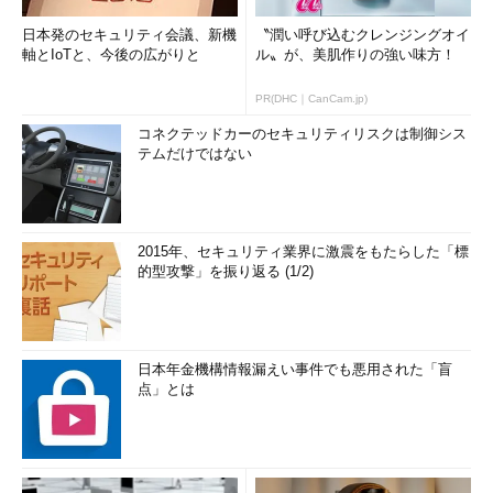
日本発のセキュリティ会議、新機
〝潤い呼び込むクレンジングオイ
軸とIoTと、今後の広がりと
ル〟が、美肌作りの強い味方！
PR(DHC｜CanCam.jp)
コネクテッドカーのセキュリティリスクは制御シス
テムだけではない
2015年、セキュリティ業界に激震をもたらした「標
的型攻撃」を振り返る (1/2)
日本年金機構情報漏えい事件でも悪用された「盲
点」とは