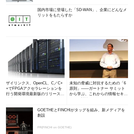
国内市場に登場した「SD-WAN」、企業にどんなメ
リットをもたらすか
ザイリンクス、OpenCL、C／C+
未知の脅威に対抗するための「6
+でFPGAアクセラレーションを
原則」――ガートナー サミット
行う開発環境最新版のリリースを
から学ぶ、これからの情報セキュ
発表
リティ対策
GOETHEとFINCHIがタッグを組み、新メディアを
創設
PR(FINCHI on GOETHE)