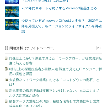
「2022年11月28日」に完全終了
2021年にサポートが終了するMicrosoft製品まとめ
今使っているWindows／Officeは大丈夫？ 2021年以
降を見据えて、各バージョンのライフサイクルを再確
認
関連資料（ホワイトペーパー）
PR
想像以上に多い? 調査で見えた「ワークフロー」が従業員満足
度に与える影響
6割以上の採用担当者が目標未達 調査で見えたITエンジニア採
用の実態と課題
大規模ネットワーク構築における「コストダウンの定石」と
は?
新規事業の撤退理由は技術不足だけじゃない、元コニカミノ
ルタの起業家が語る
顧客データの重複は40%超、精緻な名寄せで業務効率と営業
成果を向上させる秘訣