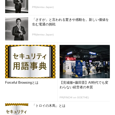
PR(dentsu Japan)
「さすが」と言われる驚きや感動を。新しい価値を
生む電通の挑戦
PR(dentsu Japan)
Forceful Browsingとは
【見城徹×藤田晋】AI時代でも変
わらない経営者の本質
PR(FINCHI on GOETHE)
「トロイの木馬」とは