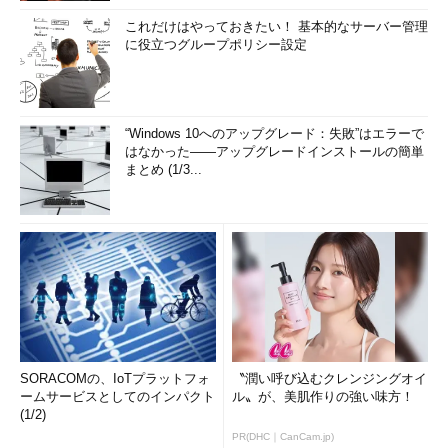
これだけはやっておきたい！ 基本的なサーバー管理
に役立つグループポリシー設定
“Windows 10へのアップグレード：失敗”はエラーで
はなかった――アップグレードインストールの簡単
まとめ (1/3...
SORACOMの、IoTプラットフォ
〝潤い呼び込むクレンジングオイ
ームサービスとしてのインパクト
ル〟が、美肌作りの強い味方！
(1/2)
PR(DHC｜CanCam.jp)