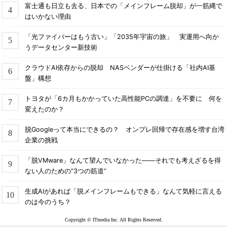
富士通も日立も去る、日本での「メインフレーム脱却」が一筋縄で
はいかない理由
「光ファイバーはもう古い」「2035年宇宙の旅」 実運用へ向か
うデータセンター新技術
クラウドAI依存からの脱却 NASベンダーが仕掛ける「社内AI基
盤」構想
トヨタが「6カ月もかかっていた高性能PCの調達」を不要に 何を
変えたのか？
脱Googleって本当にできるの？ オンプレ回帰で存在感を増す台湾
企業の挑戦
「脱VMware」なんて望んでいなかった――それでも考えざるを得
ない人のための“3つの筋道”
生成AIがあれば「脱メインフレームもできる」なんて気軽に言える
のは今のうち？
Copyright © ITmedia Inc. All Rights Reserved.