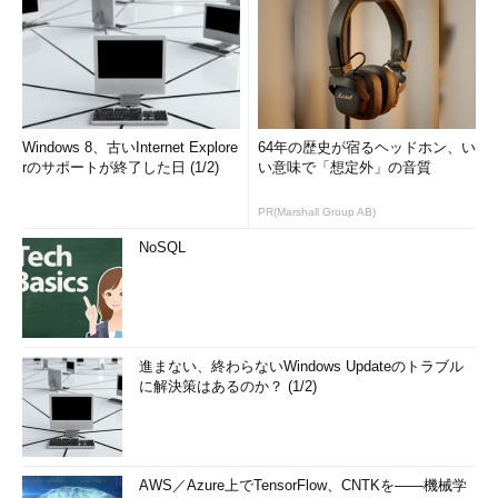
Windows 8、古いInternet Explore
64年の歴史が宿るヘッドホン、い
rのサポートが終了した日 (1/2)
い意味で「想定外」の音質
PR(Marshall Group AB)
NoSQL
進まない、終わらないWindows Updateのトラブル
に解決策はあるのか？ (1/2)
AWS／Azure上でTensorFlow、CNTKを――機械学