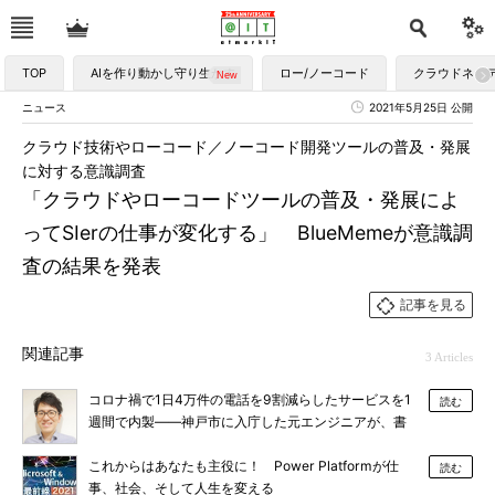
TOP
AIを作り動かし守り生かす
ロー/ノーコード
クラウドネイ
ニュース
2021年5月25日 公開
クラウド技術やローコード／ノーコード開発ツールの普及・発展
に対する意識調査
「クラウドやローコードツールの普及・発展によ
ってSIerの仕事が変化する」 BlueMemeが意識調
査の結果を発表
記事を見る
関連記事
3 Articles
コロナ禍で1日4万件の電話を9割減らしたサービスを1
読む
週間で内製――神戸市に入庁した元エンジニアが、書
けるコードをあえて書かなかった理由
これからはあなたも主役に！ Power Platformが仕
読む
事、社会、そして人生を変える