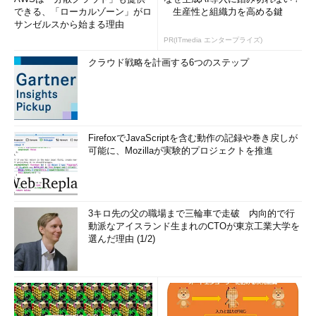
できる、「ローカルゾーン」がロ
生産性と組織力を高める鍵
サンゼルスから始まる理由
PR(ITmedia エンタープライズ)
クラウド戦略を計画する6つのステップ
FirefoxでJavaScriptを含む動作の記録や巻き戻しが
可能に、Mozillaが実験的プロジェクトを推進
3キロ先の父の職場まで三輪車で走破 内向的で行
動派なアイスランド生まれのCTOが東京工業大学を
選んだ理由 (1/2)