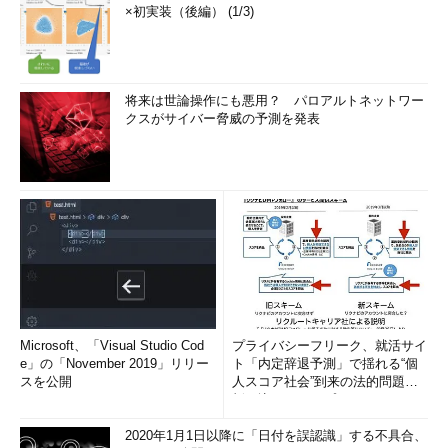
×初実装（後編） (1/3)
将来は世論操作にも悪用？ パロアルトネットワー
クスがサイバー脅威の予測を発表
Microsoft、「Visual Studio Cod
プライバシーフリーク、就活サイ
e」の「November 2019」リリー
ト「内定辞退予測」で揺れる“個
スを公開
人スコア社会”到来の法的問題に
斬り込む！――プライバシーフ
リ...
2020年1月1日以降に「日付を誤認識」する不具合、