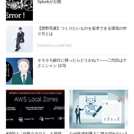
Splunkが公開
【西野亮廣】つくりたいものを追求できる環境の作
り方とは
PR(FINCHI on GOETHE)
そろそろ銀行に帰ったらどうかね？――二代目はテ
クニシャン (1/3)
AWSは「分散クラウド」も提供
なぜ生成AI導入に踏み切れない？