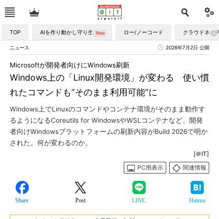
TOP
AIを作り動かし守り生かす
ロー/ノーコード
クラウドネイ
ニュース
2026年7月2日 公開
Microsoftが開発者向けにWindows刷新
Windows上の「Linux開発環境」が変わる 使い慣
れたコマンドも“そのまま利用可能”に
Windows上でLinuxのコマンドやコンテナ環境がそのまま動作す
るようになるCoreutils for WindowsやWSLコンテナなど、開発
者向けWindowsプラットフォームの刷新内容がBuild 2026で明か
された。何が変わるのか。
[＠IT]
PC用表示
関連情報
Share
Post
LINE
Hatena