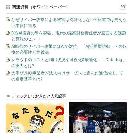
関連資料（ホワイトペーパー）
PR
なぜサイバー攻撃による被害は沈静化しない? 報道では見えな
い本質に迫る
DX/AI投資の壁を突破、現代の最高財務責任者が直面する課題
と克服のヒント
AI時代のサイバー攻撃にはAIで対抗、「AI活用型防御」への転
換の必要性と実践法
クラウドのコストと利用状況を可視化&最適化、「Datadog」
の実力とは?
大手MVNO事業者が法人向けサービスに選んだ通信端末、そ
の選定基準とは?
チェックしておきたい人気記事