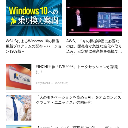
WSUSによるWindows 10の機能
AWS、「今の機械学習に必要な
更新プログラムの配布－バージョ
のは、開発者が急速な進化を取り
ン1909版－
込み、安定的に生産性を発揮でき
る基盤」 (1/2)
FINCHI主催「IVS2026」トークセッションが話題
に！
PR(FINCHI on GOETHE)
「人のモチベーションを高めるAI」をオムロンとス
クウェア・エニックスが共同研究
【 shopt 】コマンド（応用編その2）――ディレク