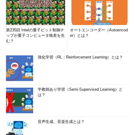
第235回 Intelの量子ビット制御チ
オートエンコーダー（Autoencod
ップが量子コンピュータ格差を生
er）とは？
む？
強化学習（RL：Reinforcement Learning）とは？
半教師あり学習（Semi-Supervised Learning）と
は？
音声生成、音楽生成とは？