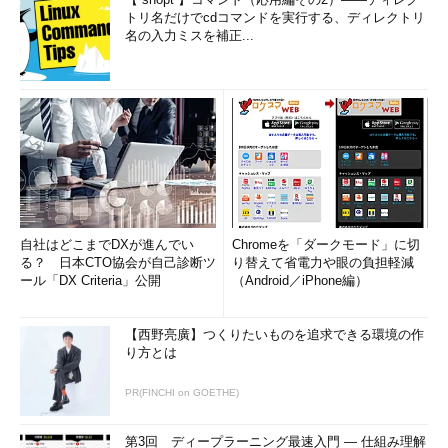
トリ名だけでcdコマンドを実行する、ディレクトリ
名の入力ミスを補正...
自社はどこまでDXが進んでい
Chromeを「ダークモード」に切
る？ 日本CTO協会が自己診断ツ
り替えて省電力や眼の負担軽減
ール「DX Criteria」公開
（Android／iPhone編）
【西野亮廣】つくりたいものを追求できる環境の作
り方とは
PR(FINCHI on GOETHE)
第3回 ディープラーニング最速入門 ― 仕組み理解