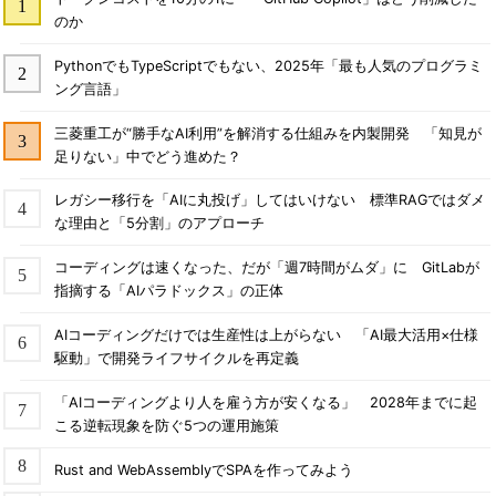
のか
PythonでもTypeScriptでもない、2025年「最も人気のプログラミ
ング言語」
三菱重工が“勝手なAI利用”を解消する仕組みを内製開発 「知見が
足りない」中でどう進めた？
レガシー移行を「AIに丸投げ」してはいけない 標準RAGではダメ
な理由と「5分割」のアプローチ
コーディングは速くなった、だが「週7時間がムダ」に GitLabが
指摘する「AIパラドックス」の正体
AIコーディングだけでは生産性は上がらない 「AI最大活用×仕様
駆動」で開発ライフサイクルを再定義
「AIコーディングより人を雇う方が安くなる」 2028年までに起
こる逆転現象を防ぐ5つの運用施策
Rust and WebAssemblyでSPAを作ってみよう