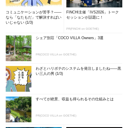
コミュニケーションが苦手？――
FINCHI主催「IVS2026」トーク
なら「なたもだ」で解決すればい
セッションが話題に！
いじゃない (1/3)
PR(FINCHI on GOETHE)
シェア別荘「COCO VILLA Owners」3選
PR(COCO VILLA on GOETHE)
わざとハリボテのシステムを発注しましたね――黒
い三人の男 (1/3)
すべてが絶景、収益も得られるその仕組みとは
PR(COCO VILLA on GOETHE)