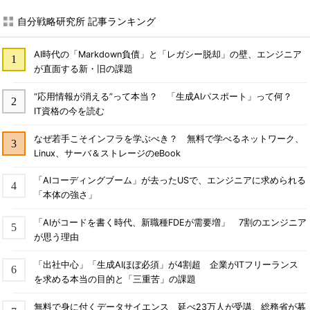
自分戦略研究所 記事ランキング
AI時代の「Markdown負債」と「レガシー脱却」の壁、エンジニア
が直面する新・旧の課題
“応用情報が消える”って本当？ 「生成AIパスポート」って何？
IT資格の今を読む
なぜ若手こそインフラを学ぶべき？ 無料で学べるネットワーク、
Linux、サーバ＆ストレージのeBook
「AIコーディングブーム」が去ったUSで、エンジニアに求められる
「本体の強さ」
「AIがコードを書く時代、新職種FDEが需要増」 7割のエンジニア
が思う理由
「出社中心」「生成AIほぼ必須」が4割超 企業がITフリーランス
を求める本当の目的と「三重苦」の課題
無料で身に付くデータサイエンス 延べ23万人が受講、総務省が募