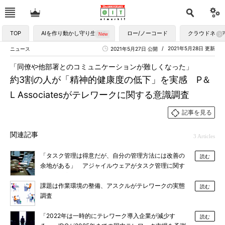
TOP
AIを作り動かし守り生かす
ロー/ノーコード
クラウドネイ
2021年5月28日 更新
ニュース
2021年5月27日 公開
「同僚や他部署とのコミュニケーションが難しくなった」
約3割の人が「精神的健康度の低下」を実感 P＆
L Associatesがテレワークに関する意識調査
記事を見る
関連記事
3 Articles
「タスク管理は得意だが、自分の管理方法には改善の
読む
余地がある」 アジャイルウェアがタスク管理に関す
る調査を実施
課題は作業環境の整備、アスクルがテレワークの実態
読む
調査
「2022年は一時的にテレワーク導入企業が減少す
読む