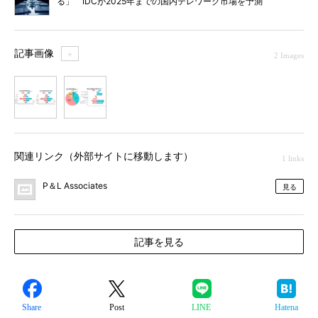
る」 IDCが2025年までの国内テレワーク市場を予測
記事画像
＋
2 Images
1
2
関連リンク（外部サイトに移動します）
1 links
P＆L Associates
見る
記事を見る
Share
Post
LINE
Hatena