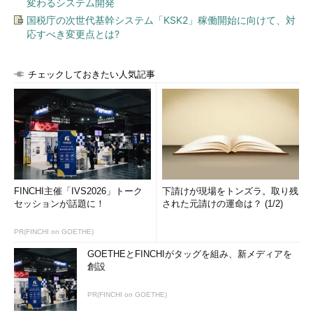
変わるシステム開発
国税庁の次世代基幹システム「KSK2」稼働開始に向けて、対
応すべき変更点とは?
チェックしておきたい人気記事
FINCHI主催「IVS2026」トーク
下請けが現場をトンズラ。取り残
セッションが話題に！
された元請けの運命は？ (1/2)
PR(FINCHI on GOETHE)
GOETHEとFINCHIがタッグを組み、新メディアを
創設
PR(FINCHI on GOETHE)