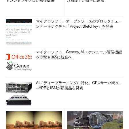
トレンドマイクロが無償提供
げ機能」が新たに追加
マイクロソフト、オープンソースのブロックチェー
ンアーキテクチャ「Project Bletchley」を発表
マイクロソフト、GeneeのAIスケジュール管理機能
をOffice 365に統合へ
AI／ディープラーニングに特化、GPUサーバ続々─
─HPEとIBMが新製品を発表