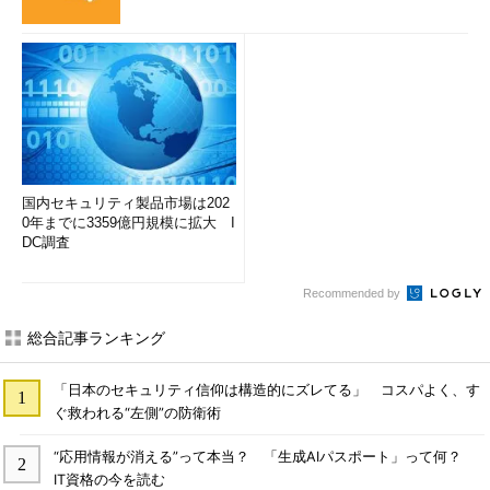
国内セキュリティ製品市場は202
0年までに3359億円規模に拡大 I
DC調査
Recommended by
総合記事ランキング
「日本のセキュリティ信仰は構造的にズレてる」 コスパよく、す
ぐ救われる“左側”の防衛術
“応用情報が消える”って本当？ 「生成AIパスポート」って何？
IT資格の今を読む