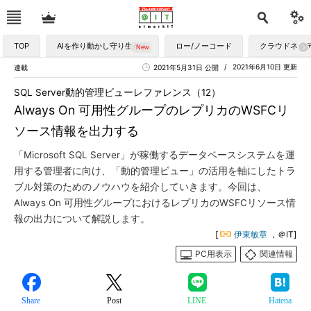
TOP
AIを作り動かし守り生かす
ロー/ノーコード
クラウドネイ
2021年6月10日 更新
連載
2021年5月31日 公開
SQL Server動的管理ビューレファレンス（12）
Always On 可用性グループのレプリカのWSFCリ
ソース情報を出力する
「Microsoft SQL Server」が稼働するデータベースシステムを運
用する管理者に向け、「動的管理ビュー」の活用を軸にしたトラ
ブル対策のためのノウハウを紹介していきます。今回は、
Always On 可用性グループにおけるレプリカのWSFCリソース情
報の出力について解説します。
[
伊東敏章
，＠IT]
PC用表示
関連情報
Share
Post
LINE
Hatena