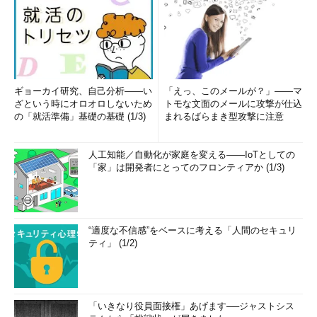
ギョーカイ研究、自己分析――い
「えっ、このメールが？」――マ
ざという時にオロオロしないため
トモな文面のメールに攻撃が仕込
の「就活準備」基礎の基礎 (1/3)
まれるばらまき型攻撃に注意
人工知能／自動化が家庭を変える――IoTとしての
「家」は開発者にとってのフロンティアか (1/3)
“適度な不信感”をベースに考える「人間のセキュリ
ティ」 (1/2)
「いきなり役員面接権」あげます──ジャストシス