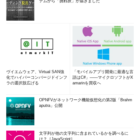
テムから「挑戦状」が届きました
ヴイエムウェア、Virtual SAN強
「モバイルアプリ開発に最適な言
化でハイパーコンバージドインフ
語はC#」――マイクロソフトがX
ラの選択肢広げる
amarinを買収へ
OPNFVがネットワーク機能仮想化の第2版「Brahm
aputra」公開
文字列が他の文字列に含まれているかを調べるに
は？［JavaScript］