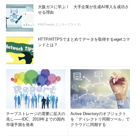
大阪ガスに学ぶ！ 大手企業が生成AI導入を成功さ
せる理由
PR(ITmedia エンタープライズ)
HTTP/HTTPSでまとめてデータを取得するwgetコマ
ンドとは？
テープストレージの需要に拡大の
Active Directoryのオブジェクト
兆し――IDC、2019年までの国内
を「ディレクトリ同期ツール」で
市場予測を発表
クラウドに同期する