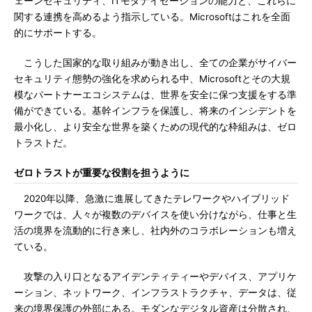
ェーンセキュリティ、ITモダナイゼーションの能力と、これらに
関する連携を高めるよう指示している。Microsoftはこれを全面
的にサポートする。
こうした国家的な取り組みが動き出し、全ての企業がサイバー
セキュリティ態勢の強化を求められる中、Microsoftとその大規
模なパートナーエコシステムは、世界を安全に保つ支援をする準
備ができている。基幹インフラを保護し、将来のインシデントを
最小化し、より安全な世界を築くための現代的な枠組みは、ゼロ
トラストだ。
ゼロトラストが重要な役割を担うように
2020年以降、急激に進展してきたテレワークやハイブリッド
ワークでは、人々が複数のデバイスを使い分けながら、仕事と生
活の境界を流動的に行き来し、社内外のコラボレーションも増え
ている。
攻撃の入り口となるアイデンティティーやデバイス、アプリケ
ーション、ネットワーク、インフラストラクチャ、データは、従
来の境界保護の外部にある。モダンなデジタル資産は分散され、