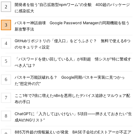
開発者を狙う“自己拡散型npmワーム”の全貌 400超のパッケージ
に感染拡大
パスキー神話崩壊 Google Password Managerの同期機能を狙う
新攻撃手法
GitHubリポジトリの「侵入口」をどうふさぐ？ 無料で使える6つ
のセキュリティ設定
「パスワードを使い回している人」が6割超 情シスが“特に警戒す
べき人”は？
パスキー万能説破れる？ Google同期パスキー実装に見つかっ
た“想定外の穴”
ここ1年で7倍に増えたn8nを悪用したデバイス追跡とマルウェア配
布の手口
ChatGPTに「入力してはいけない」5項目――押さえておきたい“生
成AIのNGリスト”
885万件超の情報漏えいが発覚 BASE子会社のEストアーが不正ア