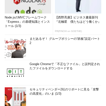
Node.jsのMVCフレームワーク
【西野亮廣】ビジネス書最新刊
「Express」の基礎知識とインス
『北極星 僕たちはどう働くか』
トール (1/3)
PR(FINCHI on GOETHE)
まだあるぞ！ グループポリシーの“鉄板”設定パート
2
Google Chromeで「不正なファイル」と誤判定され
たファイルをダウンロードする
セキュリティベンダー2社のリポートに見る「攻撃
の高度化」のいま (1/3)