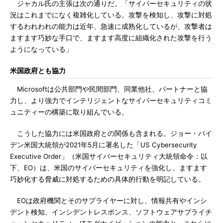
ジャカル氏の主張は次の通りだ。「サイバーセキュリティの状
況はこれまでになく複雑化している。攻撃を検知し、攻撃に対処
するわれわれの能力は近年、急速に成熟化しているが、攻撃者は
ますます巧妙な手口で、ますます高度に組織化された攻撃を行う
ようになっている」
米国政府とも協力
Microsoftは公共部門や民間部門、同業他社、パートナーと協
力し、より強力でインテリジェントなサイバーセキュリティコミ
ュニティーの構築に取り組んでいる。
こうした協力には米国政府との関係も含まれる。ジョー・バイ
デン米国大統領が2021年5月に署名した「US Cybersecurity
Executive Order」（米国サイバーセキュリティ大統領命令：以
下、EO）は、米国のサイバーセキュリティを強化し、ますます
巧妙化する脅威に対処するための具体的行動を明記している。
EOは政府機関とそのサプライヤーに対し、情報共有やインシ
デント検知、インシデントレスポンス、ソフトウェアサプライチ