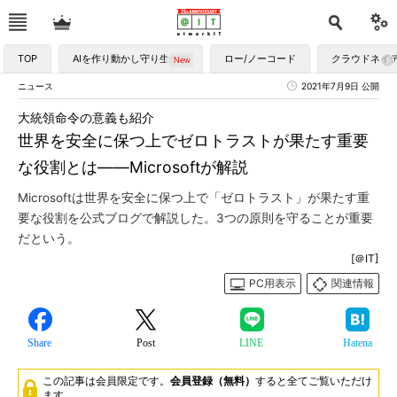
TOP
AIを作り動かし守り生かす
ロー/ノーコード
クラウドネイ
ニュース
2021年7月9日 公開
大統領命令の意義も紹介
世界を安全に保つ上でゼロトラストが果たす重要
な役割とは――Microsoftが解説
Microsoftは世界を安全に保つ上で「ゼロトラスト」が果たす重
要な役割を公式ブログで解説した。3つの原則を守ることが重要
だという。
[＠IT]
PC用表示
関連情報
Share
Post
LINE
Hatena
この記事は会員限定です。
会員登録（無料）
すると全てご覧いただけ
ます。