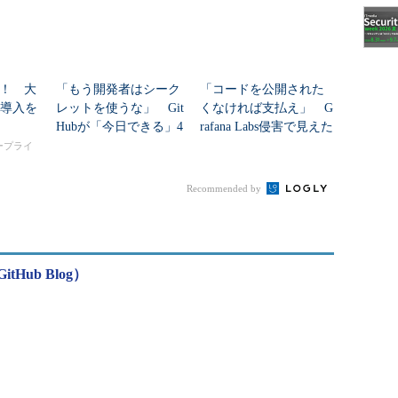
！ 大
「もう開発者はシーク
「コードを公開された
I導入を
レットを使うな」 Git
くなければ支払え」 G
Hubが「今日できる」4
rafana Labs侵害で見えた
つのセキュリティ対策
新恐喝モデル
タープライ
を紹介
Recommended by
 GitHub Blog）