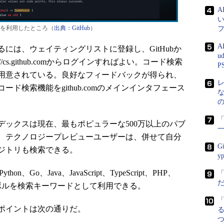
を利用したところ（
出典：GitHub
）
A
は、ウェイティングリストに登録し、GitHubか
u
/cs.github.comからログインすればよい。コード検索
P
用意されている。良好なフィードバックが得られ、
ド検索機能をgithub.comのメインインタフェース
「
ックスは現在、最もポピュラーな500万以上のパブ
。テクノロジープレビューユーザーは、併せて自分
G
ジトリも検索できる。
y
o、Java、JavaScript、TypeScript、PHP、
Rustのシンボルを検索キーワードとして利用できる。
のポイントは次の通りだ。
る