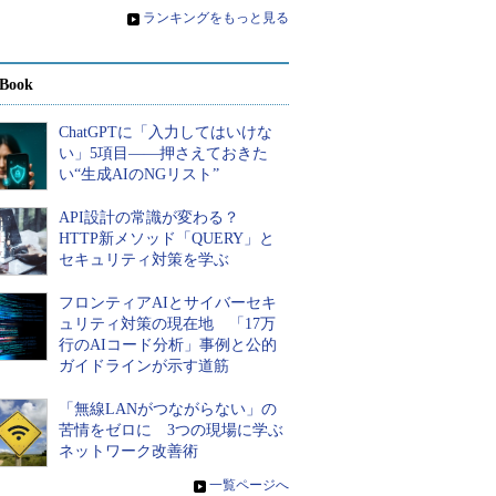
»
ランキングをもっと見る
Book
ChatGPTに「入力してはいけな
い」5項目――押さえておきた
い“生成AIのNGリスト”
API設計の常識が変わる？
HTTP新メソッド「QUERY」と
セキュリティ対策を学ぶ
フロンティアAIとサイバーセキ
ュリティ対策の現在地 「17万
行のAIコード分析」事例と公的
ガイドラインが示す道筋
「無線LANがつながらない」の
苦情をゼロに 3つの現場に学ぶ
ネットワーク改善術
»
一覧ページへ