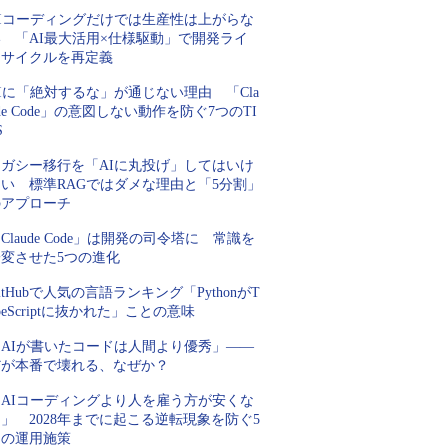
AIコーディングだけでは生産性は上がらな
い 「AI最大活用×仕様駆動」で開発ライ
フサイクルを再定義
Iに「絶対するな」が通じない理由 「Cla
de Code」の意図しない動作を防ぐ7つのTI
S
レガシー移行を「AIに丸投げ」してはいけ
ない 標準RAGではダメな理由と「5分割」
のアプローチ
Claude Code」は開発の司令塔に 常識を
一変させた5つの進化
itHubで人気の言語ランキング「PythonがT
peScriptに抜かれた」ことの意味
「AIが書いたコードは人間より優秀」――
だが本番で壊れる、なぜか？
「AIコーディングより人を雇う方が安くな
」 2028年までに起こる逆転現象を防ぐ5
つの運用施策