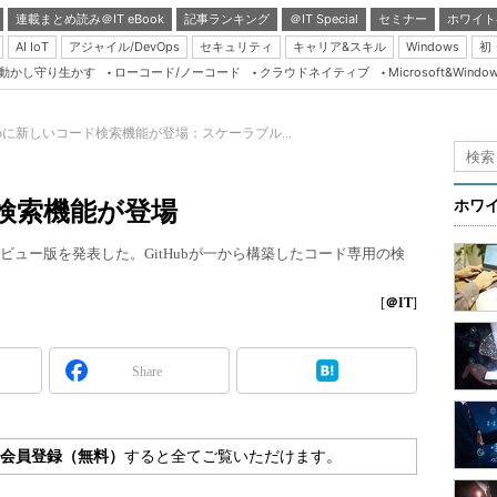
連載まとめ読み＠IT eBook
記事ランキング
＠IT Special
セミナー
ホワイト
AI IoT
アジャイル/DevOps
セキュリティ
キャリア&スキル
Windows
初
り動かし守り生かす
ローコード/ノーコード
クラウドネイティブ
Microsoft&Windo
Server & Storage
HTML5 + UX
Hubに新しいコード検索機能が登場：スケーラブル...
Smart & Social
Coding Edge
ド検索機能が登場
ホワ
Java Agile
レビュー版を発表した。GitHubが一から構築したコード専用の検
Database Expert
Linux ＆ OSS
[
＠IT
]
Master of IP Networ
Security & Trust
Share
Test & Tools
Insider.NET
会員登録（無料）
すると全てご覧いただけます。
ブログ