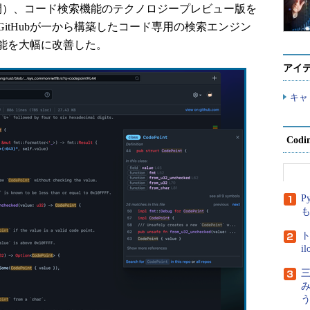
米国時間）、コード検索機能のテクノロジープレビュー版を
itHubが一から構築したコード専用の検索エンジン
能を大幅に改善した。
アイ
キャ
Cod
P
ト
i
三