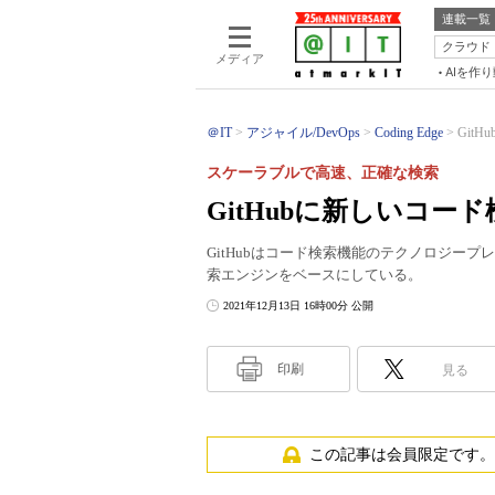
連載一覧
クラウド
メディア
AIを作
＠IT
アジャイル/DevOps
Coding Edge
Git
スケーラブルで高速、正確な検索
GitHubに新しいコー
GitHubはコード検索機能のテクノロジープ
索エンジンをベースにしている。
2021年12月13日 16時00分 公開
印刷
見る
この記事は会員限定です。