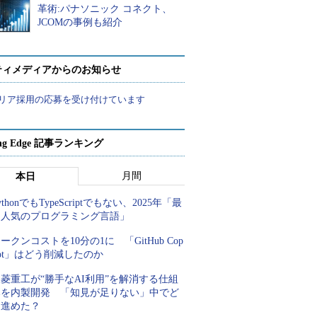
革術:パナソニック コネクト、
JCOMの事例も紹介
ティメディアからのお知らせ
リア採用の応募を受け付けています
ing Edge 記事ランキング
月間
本日
ythonでもTypeScriptでもない、2025年「最
も人気のプログラミング言語」
ークンコストを10分の1に 「GitHub Cop
lot」はどう削減したのか
菱重工が“勝手なAI利用”を解消する仕組
みを内製開発 「知見が足りない」中でど
う進めた？