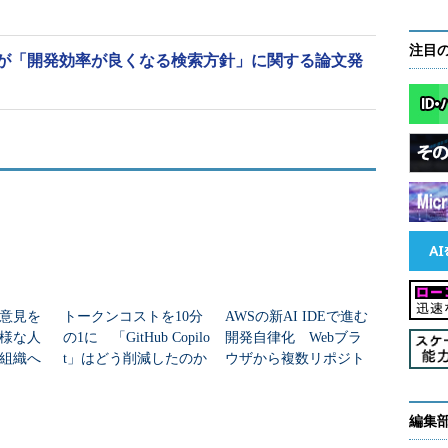
注目
が「開発効率が良くなる検索方針」に関する論文発
意見を
トークンコストを10分
AWSの新AI IDEで進む
様な人
の1に 「GitHub Copilo
開発自律化 Webブラ
組織へ
t」はどう削減したのか
ウザから複数リポジト
リの横断作業を指示可
能に
編集