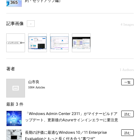
約・セットアップ編）
記事画像
＋
4 Images
1
2
3
4
著者
1 Authors
山市良
一覧
1004 Articles
最新 3 件
「Windows Admin Center 2311」がマイナービルドア
読む
ップデート、更新後のAzureサインインエラーに要注意
長期の評価に最適なWindows 10／11 Enterprise
読む
Evaluationともっと長く付き合う“裏ワザ”