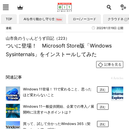
TOP
AIを作り動かし守り生かす
ロー/ノーコード
クラウドネイ
連載
2022年1月19日 公開
山市良のうぃんどうず日記（223）
ついに登場！ Microsoft Store版「Windows
Sysinternals」をインストールしてみた
記事を見る
関連記事
4 Articles
Windows 11登場！ 11で変わること、思った
読む
ほど変わらないこと
Windows 11一般提供開始、企業での導入／展
読む
開時に注意すべきポイントは？
買って、試して分かったWindows 365（契
読む