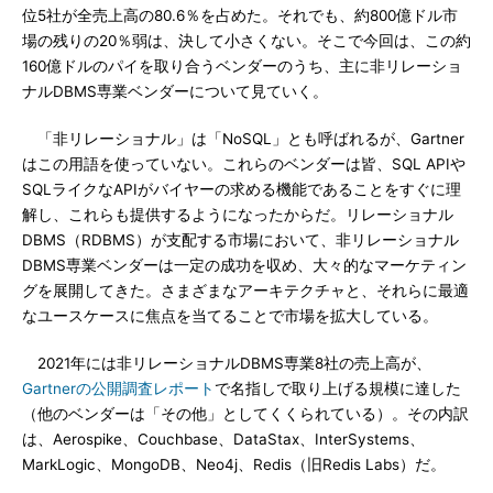
位5社が全売上高の80.6％を占めた。それでも、約800億ドル市
場の残りの20％弱は、決して小さくない。そこで今回は、この約
160億ドルのパイを取り合うベンダーのうち、主に非リレーショ
ナルDBMS専業ベンダーについて見ていく。
「非リレーショナル」は「NoSQL」とも呼ばれるが、Gartner
はこの用語を使っていない。これらのベンダーは皆、SQL APIや
SQLライクなAPIがバイヤーの求める機能であることをすぐに理
解し、これらも提供するようになったからだ。リレーショナル
DBMS（RDBMS）が支配する市場において、非リレーショナル
DBMS専業ベンダーは一定の成功を収め、大々的なマーケティン
グを展開してきた。さまざまなアーキテクチャと、それらに最適
なユースケースに焦点を当てることで市場を拡大している。
2021年には非リレーショナルDBMS専業8社の売上高が、
Gartnerの公開調査レポート
で名指しで取り上げる規模に達した
（他のベンダーは「その他」としてくくられている）。その内訳
は、Aerospike、Couchbase、DataStax、InterSystems、
MarkLogic、MongoDB、Neo4j、Redis（旧Redis Labs）だ。