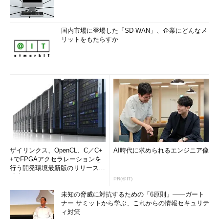
国内市場に登場した「SD-WAN」、企業にどんなメ
リットをもたらすか
ザイリンクス、OpenCL、C／C+
AI時代に求められるエンジニア像
+でFPGAアクセラレーションを
行う開発環境最新版のリリースを
発表
PR(＠IT)
未知の脅威に対抗するための「6原則」――ガート
ナー サミットから学ぶ、これからの情報セキュリテ
ィ対策