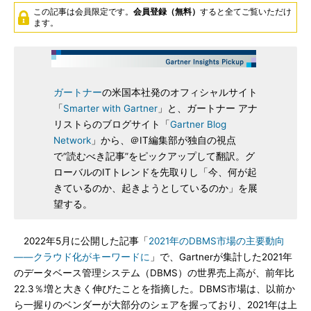
この記事は会員限定です。
会員登録（無料）
すると全てご覧いただけ
ます。
ガートナー
の米国本社発のオフィシャルサイト
「
Smarter with Gartner
」と、ガートナー アナ
リストらのブログサイト「
Gartner Blog
Network
」から、＠IT編集部が独自の視点
で“読むべき記事”をピックアップして翻訳。グ
ローバルのITトレンドを先取りし「今、何が起
きているのか、起きようとしているのか」を展
望する。
2022年5月に公開した記事「
2021年のDBMS市場の主要動向
――クラウド化がキーワードに
」で、Gartnerが集計した2021年
のデータベース管理システム（DBMS）の世界売上高が、前年比
22.3％増と大きく伸びたことを指摘した。DBMS市場は、以前か
ら一握りのベンダーが大部分のシェアを握っており、2021年は上