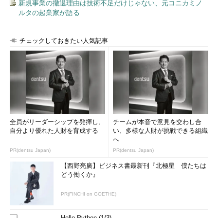
新規事業の撤退理由は技術不足だけじゃない、元コニカミノ
ルタの起業家が語る
チェックしておきたい人気記事
全員がリーダーシップを発揮し、
チームが本音で意見を交わし合
自分より優れた人財を育成する
い、多様な人財が挑戦できる組織
へ
PR(dentsu Japan)
PR(dentsu Japan)
【西野亮廣】ビジネス書最新刊『北極星 僕たちは
どう働くか』
PR(FINCHI on GOETHE)
Hello Python (1/3)