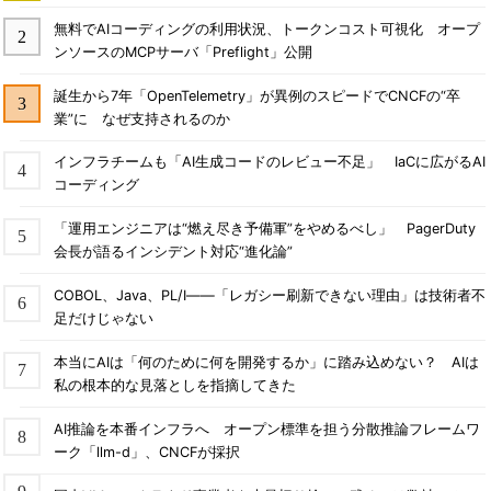
無料でAIコーディングの利用状況、トークンコスト可視化 オープ
ンソースのMCPサーバ「Preflight」公開
誕生から7年「OpenTelemetry」が異例のスピードでCNCFの“卒
業”に なぜ支持されるのか
インフラチームも「AI生成コードのレビュー不足」 IaCに広がるAI
コーディング
「運用エンジニアは“燃え尽き予備軍”をやめるべし」 PagerDuty
会長が語るインシデント対応“進化論”
COBOL、Java、PL/I――「レガシー刷新できない理由」は技術者不
足だけじゃない
本当にAIは「何のために何を開発するか」に踏み込めない？ AIは
私の根本的な見落としを指摘してきた
AI推論を本番インフラへ オープン標準を担う分散推論フレームワ
ーク「llm-d」、CNCFが採択