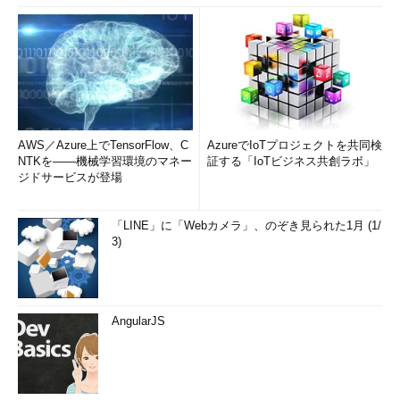
AWS／Azure上でTensorFlow、C
AzureでIoTプロジェクトを共同検
NTKを――機械学習環境のマネー
証する「IoTビジネス共創ラボ」
ジドサービスが登場
「LINE」に「Webカメラ」、のぞき見られた1月 (1/
3)
AngularJS