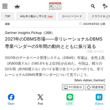
TOP
AIを作り動かし守り生かす
ロー/ノーコード
クラウドネイ
連載
2022年8月5日 公開
Gartner Insights Pickup（268）
2021年のDBMS市場――非リレーショナルDBMS
専業ベンダーの5年間の動向とともに振り返る
（1/2 ページ）
2021年のデータベース管理システム（DBMS）市場は、全売上高
（約800億ドル）の80.6％を上位5社が占めた。今回は、残りの
20％弱（約160億ドル）のパイを取り合うベンダーのうち、非リ
レーショナルDBMS専業ベンダーについて見ていこう。
[Merv Adrian, Gartner]
PC用表示
関連情報
Share
Post
LINE
Hatena