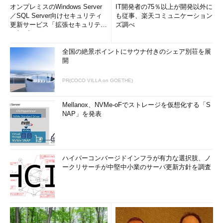
オンプレミスのWindows Server
IT開発者の75％以上が開発以外に
／SQL Server向けセキュリティ
も従事、楽天コミュニケーション
更新サービス「拡張セキュリティ
ズ調べ
更新プログ...
全国の絶景ポイントにサウナ付きのシェア別荘を展
開
PR(COCO VILLA on GOETHE)
Mellanox、NVMe-oFでストレージを仮想化する「S
NAP」を発表
ハイパーコンバージドインフラが有力な選択肢、ノ
ークリサーチが中堅中小業のサーバ更新方針を調査