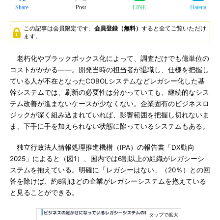
Share
Post
LINE
Hatena
この記事は会員限定です。
会員登録（無料）
すると全てご覧いただけ
ます。
老朽化やブラックボックス化によって、調査だけでも億単位の
コストがかかる――。開発当時の担当者が退職し、仕様を把握し
ている人が不在となったCOBOLシステムなどレガシー化した基
幹システムでは、刷新の必要性は分かっていても、継続的なシス
テム改善が進まないケースが少なくない。企業固有のビジネスロ
ジックが深く組み込まれていれば、影響範囲を把握し切れないま
ま、下手に手を加えられない状態に陥っているシステムもある。
独立行政法人情報処理推進機構（IPA）の報告書「DX動向
2025」によると（図1）、国内では6割以上の組織がレガシーシ
ステムを抱えている。明確に「レガシーはない」（20％）との回
答を除けば、約8割ほどの企業がレガシーシステムを抱えている
と見ることができる。