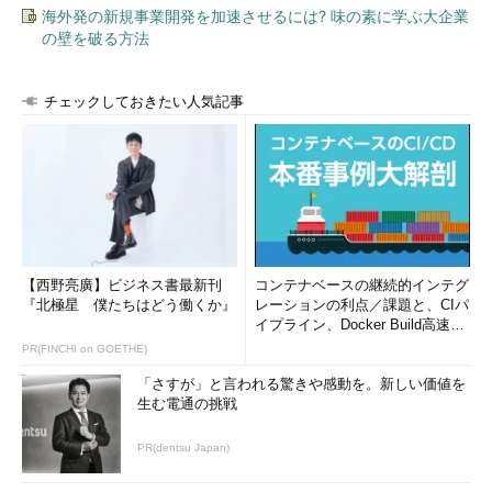
海外発の新規事業開発を加速させるには? 味の素に学ぶ大企業
の壁を破る方法
チェックしておきたい人気記事
【西野亮廣】ビジネス書最新刊
コンテナベースの継続的インテグ
『北極星 僕たちはどう働くか』
レーションの利点／課題と、CIパ
イプライン、Docker Build高速化
のコツ (1/2...
PR(FINCHI on GOETHE)
「さすが」と言われる驚きや感動を。新しい価値を
生む電通の挑戦
PR(dentsu Japan)