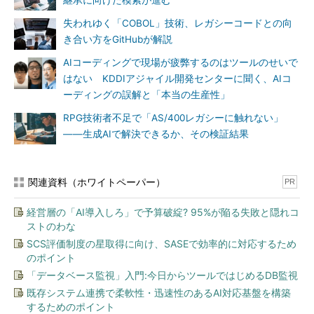
継承に向けた模索が進む
失われゆく「COBOL」技術、レガシーコードとの向
き合い方をGitHubが解説
AIコーディングで現場が疲弊するのはツールのせいで
はない KDDIアジャイル開発センターに聞く、AIコ
ーディングの誤解と「本当の生産性」
RPG技術者不足で「AS/400レガシーに触れない」
――生成AIで解決できるか、その検証結果
関連資料（ホワイトペーパー）
PR
経営層の「AI導入しろ」で予算破綻? 95%が陥る失敗と隠れコ
ストのわな
SCS評価制度の星取得に向け、SASEで効率的に対応するため
のポイント
「データベース監視」入門:今日からツールではじめるDB監視
既存システム連携で柔軟性・迅速性のあるAI対応基盤を構築
するためのポイント