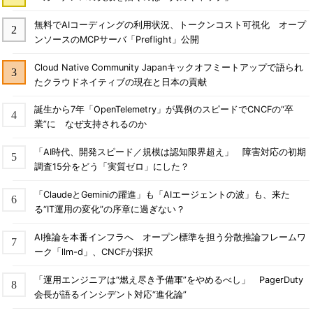
無料でAIコーディングの利用状況、トークンコスト可視化 オープ
ンソースのMCPサーバ「Preflight」公開
Cloud Native Community Japanキックオフミートアップで語られ
たクラウドネイティブの現在と日本の貢献
誕生から7年「OpenTelemetry」が異例のスピードでCNCFの“卒
業”に なぜ支持されるのか
「AI時代、開発スピード／規模は認知限界超え」 障害対応の初期
調査15分をどう「実質ゼロ」にした？
「ClaudeとGeminiの躍進」も「AIエージェントの波」も、来た
る“IT運用の変化”の序章に過ぎない？
AI推論を本番インフラへ オープン標準を担う分散推論フレームワ
ーク「llm-d」、CNCFが採択
「運用エンジニアは“燃え尽き予備軍”をやめるべし」 PagerDuty
会長が語るインシデント対応“進化論”