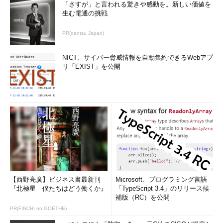
「さすが」と言われる驚きや感動を。新しい価値を
生む電通の挑戦
PR(dentsu Japan)
NICT、サイバー脅威情報を自動集約できるWebアプ
リ「EXIST」を公開
【西野亮廣】ビジネス書最新刊
Microsoft、プログラミング言語
『北極星 僕たちはどう働くか』
「TypeScript 3.4」のリリース候
補版（RC）を公開
PR(FINCHI on GOETHE)