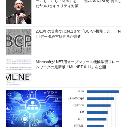
一にも二にも「防御」を――元CIAのCISOが提言し
た6つのセキュリティ対策
2018年の災害では34.2％で「BCPが機能した」、N
TTデータ経営研究所が調査
Microsoftが.NET用オープンソース機械学習フレー
ムワークの最新版「ML.NET 0.11」を公開