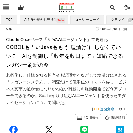
TOP
AIを作り動かし守り生かす
ロー/ノーコード
クラウドネイ
特集
2026年6月3日 公開
Claude Codeベース「3つのAIエージェント」で高速化
COBOLも古いJavaももう“塩漬け”にしなくてい
い？ AIを制御し「数年を数日まで」短縮できる
レガシー刷新の今
老朽化し、仕様を知る担当者も退職するなどして塩漬けにされる
「レガシーシステム」。調査だけで億単位のコストを要し、ビジ
ネス変革の足かせになりかねない難題にAI駆動開発でどうアプロ
ーチできるのか。Scalarが取り組むAIエージェントを使ったモダ
ナイゼーションについて聞いた。
[
遠藤文康
，＠IT]
PC用表示
関連情報