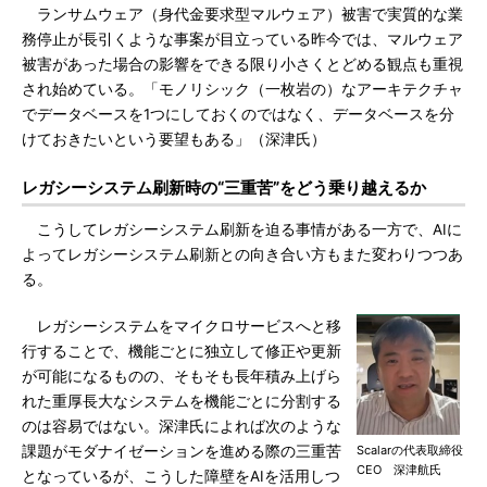
ランサムウェア（身代金要求型マルウェア）被害で実質的な業
務停止が長引くような事案が目立っている昨今では、マルウェア
被害があった場合の影響をできる限り小さくとどめる観点も重視
され始めている。「モノリシック（一枚岩の）なアーキテクチャ
でデータベースを1つにしておくのではなく、データベースを分
けておきたいという要望もある」（深津氏）
レガシーシステム刷新時の“三重苦”をどう乗り越えるか
こうしてレガシーシステム刷新を迫る事情がある一方で、AIに
よってレガシーシステム刷新との向き合い方もまた変わりつつあ
る。
レガシーシステムをマイクロサービスへと移
行することで、機能ごとに独立して修正や更新
が可能になるものの、そもそも長年積み上げら
れた重厚長大なシステムを機能ごとに分割する
のは容易ではない。深津氏によれば次のような
課題がモダナイゼーションを進める際の三重苦
Scalarの代表取締役
CEO 深津航氏
となっているが、こうした障壁をAIを活用しつ