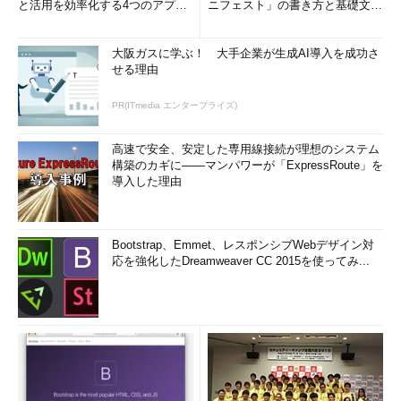
と活用を効率化する4つのアプリ
ニフェスト」の書き方と基礎文法
(1/3)
まとめ (1/5)
大阪ガスに学ぶ！ 大手企業が生成AI導入を成功さ
せる理由
PR(ITmedia エンタープライズ)
高速で安全、安定した専用線接続が理想のシステム
構築のカギに――マンパワーが「ExpressRoute」を
導入した理由
Bootstrap、Emmet、レスポンシブWebデザイン対
応を強化したDreamweaver CC 2015を使ってみ...