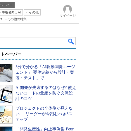
ペーパー
・中級者向けAI
その他
マイページ
ws
その他の特集
イトペーパー
5分で分かる「AI駆動開発エージ
ェント」 要件定義から設計・実
装・テストまで
AI開発が失速するのはなぜ? 使え
k
ないコードの量産を防ぐ文脈設
計のコツ
プロジェクトの全体像が見えな
い──リーダーが今踏むべき3ス
テップ
「開発生産性」向上事例集 Four