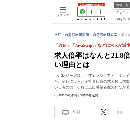
連載一覧
クラウド
メディア
AIを作
＠IT
自分戦略研究所
自分戦略研究室
求人倍
「PHP」「JavaScript」などは求人が減
求人倍率はなんと21.8
い理由とは
レバレジーズは、「ITエンジニア・クリエイ
た。それによると正社員転職の求人数は増加
いるものの、それ以上に希望者数の伸びが著
2022年08月31日 08時00分 公開
印刷
見る