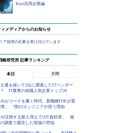
Keys活用企業編
ティメディアからのお知らせ
リア採用の応募を受け付けています
戦略研究所 記事ランキング
月間
本日
士通を抜いて2位に躍進したITベンダー
？ IT業界の就職人気企業トップ20
AIがコードを書く時代、新職種FDEが需
要増」 7割のエンジニアが思う理由
AI活用する新人増えてOJT負担増」 複
数の調査で露呈した現場の苦悩