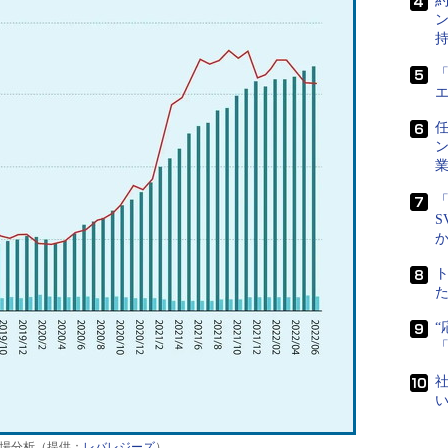
「
任
「
S
社
市場分析（提供：
レバレジーズ
）