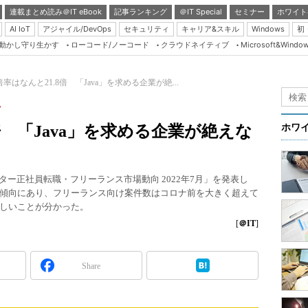
連載まとめ読み＠IT eBook
記事ランキング
＠IT Special
セミナー
ホワイト
AI IoT
アジャイル/DevOps
セキュリティ
キャリア&スキル
Windows
初
り動かし守り生かす
ローコード/ノーコード
クラウドネイティブ
Microsoft&Windo
Server & Storage
HTML5 + UX
率はなんと21.8倍 「Java」を求める企業が絶...
Smart & Social
少
Coding Edge
倍 「Java」を求める企業が絶えな
ホワ
Java Agile
Database Expert
ター正社員転職・フリーランス市場動向 2022年7月」を発表し
Linux ＆ OSS
傾向にあり、フリーランス向け案件数はコロナ前を大きく超えて
しいことが分かった。
Master of IP Networ
[
＠IT
]
Security & Trust
Test & Tools
Share
Insider.NET
ブログ