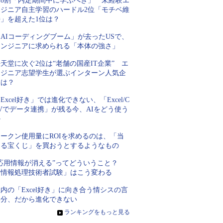
約8割「内定期間中に学ぶべき」 未経験エ
ンジニア自主学習のハードル2位「モチベ維
持」を超えた1位は？
AIコーディングブーム」が去ったUSで、
エンジニアに求められる「本体の強さ」
天堂に次ぐ2位は“老舗の国産IT企業” エ
ンジニア志望学生が選ぶインターン人気企
業は？
Excel好き」では進化できない、「Excel/C
Vでデータ連携」が残る今、AIをどう使う
か
トークン使用量にROIを求めるのは、「当
たる宝くじ」を買おうとするようなもの
“応用情報が消える”ってどういうこと？
「情報処理技術者試験」はこう変わる
内の「Excel好き」に向き合う情シスの言
い分、だから進化できない
»
ランキングをもっと見る