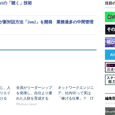
n1の「聴く」技術
注目
が新対話方法「2on2」を開発 業務過多の中間管理
じ、人
全員がリーダーシップ
ネットワークエンジニ
リエイ
を発揮し、自分より優
ア、社内SEって実は
ける
れた人財を育成する
「稼げる仕事」？ IT
編集
職種別の“単価”に明暗
PR(dentsu Japan)