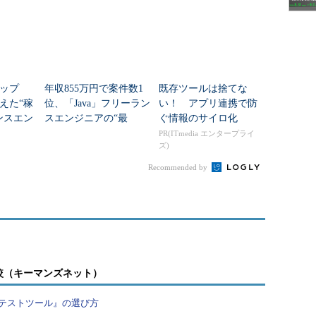
アップ
年収855万円で案件数1
既存ツールは捨てな
えた“稼
位、「Java」フリーラン
い！ アプリ連携で防
ンスエン
スエンジニアの“最
ぐ情報のサイロ化
新”案件動向
PR(ITmedia エンタープライ
ズ)
Recommended by
較（キーマンズネット）
テストツール』の選び方