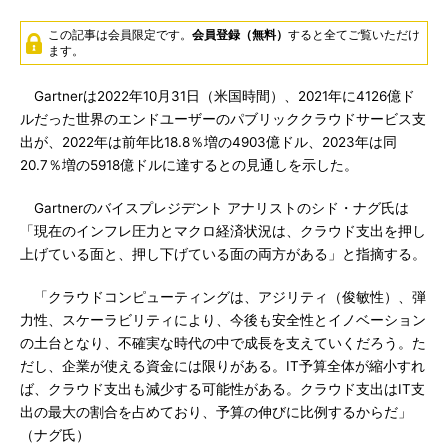
この記事は会員限定です。
会員登録（無料）
すると全てご覧いただけ
ます。
Gartnerは2022年10月31日（米国時間）、2021年に4126億ド
ルだった世界のエンドユーザーのパブリッククラウドサービス支
出が、2022年は前年比18.8％増の4903億ドル、2023年は同
20.7％増の5918億ドルに達するとの見通しを示した。
Gartnerのバイスプレジデント アナリストのシド・ナグ氏は
「現在のインフレ圧力とマクロ経済状況は、クラウド支出を押し
上げている面と、押し下げている面の両方がある」と指摘する。
「クラウドコンピューティングは、アジリティ（俊敏性）、弾
力性、スケーラビリティにより、今後も安全性とイノベーション
の土台となり、不確実な時代の中で成長を支えていくだろう。た
だし、企業が使える資金には限りがある。IT予算全体が縮小すれ
ば、クラウド支出も減少する可能性がある。クラウド支出はIT支
出の最大の割合を占めており、予算の伸びに比例するからだ」
（ナグ氏）