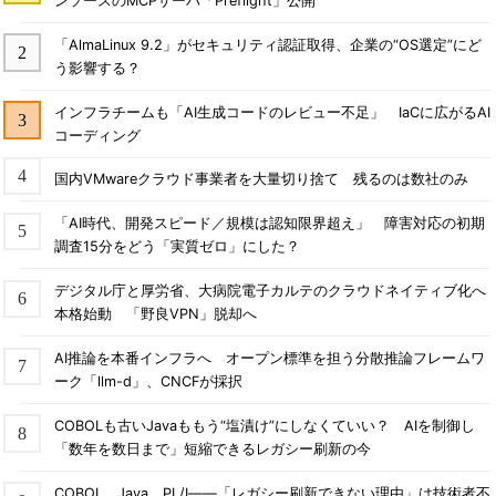
ンソースのMCPサーバ「Preflight」公開
「AlmaLinux 9.2」がセキュリティ認証取得、企業の“OS選定”にど
う影響する？
インフラチームも「AI生成コードのレビュー不足」 IaCに広がるAI
コーディング
国内VMwareクラウド事業者を大量切り捨て 残るのは数社のみ
「AI時代、開発スピード／規模は認知限界超え」 障害対応の初期
調査15分をどう「実質ゼロ」にした？
デジタル庁と厚労省、大病院電子カルテのクラウドネイティブ化へ
本格始動 「野良VPN」脱却へ
AI推論を本番インフラへ オープン標準を担う分散推論フレームワ
ーク「llm-d」、CNCFが採択
COBOLも古いJavaももう“塩漬け”にしなくていい？ AIを制御し
「数年を数日まで」短縮できるレガシー刷新の今
COBOL、Java、PL/I――「レガシー刷新できない理由」は技術者不