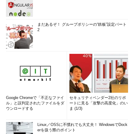
まだあるぞ！ グループポリシーの“鉄板”設定パート
2
Google Chromeで「不正なファイ
セキュリティベンダー2社のリポ
ル」と誤判定されたファイルをダ
ートに見る「攻撃の高度化」のい
ウンロードする
ま (1/3)
Linux／OSSに不慣れでも大丈夫！ WindowsでDock
erを扱う際のポイント