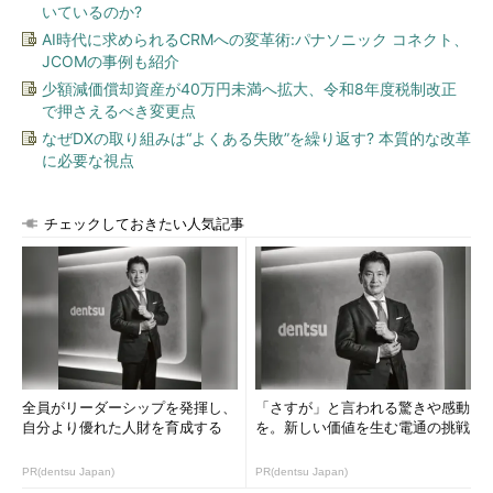
いているのか?
AI時代に求められるCRMへの変革術:パナソニック コネクト、
JCOMの事例も紹介
少額減価償却資産が40万円未満へ拡大、令和8年度税制改正
で押さえるべき変更点
なぜDXの取り組みは“よくある失敗”を繰り返す? 本質的な改革
に必要な視点
チェックしておきたい人気記事
全員がリーダーシップを発揮し、
「さすが」と言われる驚きや感動
自分より優れた人財を育成する
を。新しい価値を生む電通の挑戦
PR(dentsu Japan)
PR(dentsu Japan)