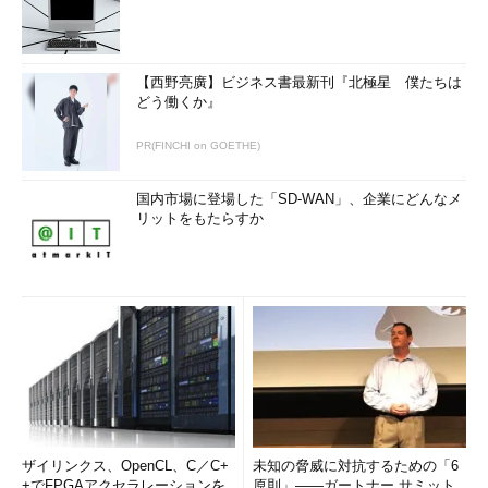
【西野亮廣】ビジネス書最新刊『北極星 僕たちは
どう働くか』
PR(FINCHI on GOETHE)
国内市場に登場した「SD-WAN」、企業にどんなメ
リットをもたらすか
ザイリンクス、OpenCL、C／C+
未知の脅威に対抗するための「6
+でFPGAアクセラレーションを
原則」――ガートナー サミット