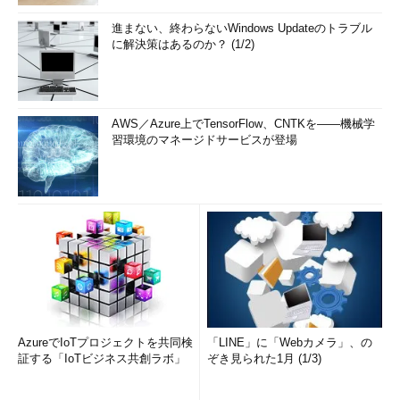
進まない、終わらないWindows Updateのトラブル
に解決策はあるのか？ (1/2)
AWS／Azure上でTensorFlow、CNTKを――機械学
習環境のマネージドサービスが登場
AzureでIoTプロジェクトを共同検
「LINE」に「Webカメラ」、の
証する「IoTビジネス共創ラボ」
ぞき見られた1月 (1/3)