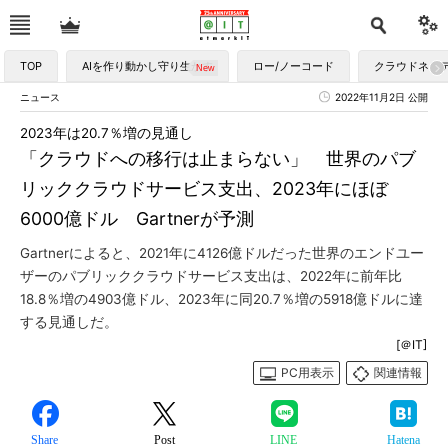
TOP
AIを作り動かし守り生かす
ロー/ノーコード
クラウドネイ
ニュース
2022年11月2日 公開
2023年は20.7％増の見通し
「クラウドへの移行は止まらない」 世界のパブ
リッククラウドサービス支出、2023年にほぼ
6000億ドル Gartnerが予測
Gartnerによると、2021年に4126億ドルだった世界のエンドユー
ザーのパブリッククラウドサービス支出は、2022年に前年比
18.8％増の4903億ドル、2023年に同20.7％増の5918億ドルに達
する見通しだ。
[＠IT]
PC用表示
関連情報
Share
Post
LINE
Hatena