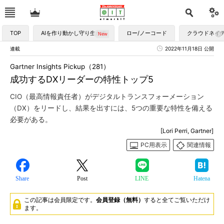
TOP
AIを作り動かし守り生かす
ロー/ノーコード
クラウドネイ
連載
2022年11月18日 公開
Gartner Insights Pickup（281）
成功するDXリーダーの特性トップ5
CIO（最高情報責任者）がデジタルトランスフォーメーション
（DX）をリードし、結果を出すには、5つの重要な特性を備える
必要がある。
[Lori Perri, Gartner]
PC用表示
関連情報
Share
Post
LINE
Hatena
この記事は会員限定です。
会員登録（無料）
すると全てご覧いただけ
ます。