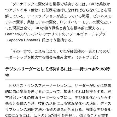
「ダイナミックに変化する世界で成功するには、CIOは柔軟か
つアジャイル（俊敏）に任務を遂行しなければならないことを理
解している。ディスラプションが起こっている職場、ビジネスモ
デルの変革、業務モデルの変化、ITデリバリーモデルの変化とい
った現実は全て、CIOが担う職務と責任を根本的に変える」。
Gartnerのプリンシパルアナリストのアプールヴァ・チャブラ
（Apoorva Chhabra）氏はそう指摘する。
「その一方で、これらは全て、CIOが経営陣の一員としてのリ
ーダーシップを拡大する機会も生み出す」（チャブラ氏）
デジタルリーダーとして成功するには――持つべき5つの特
性
ビジネストランスフォーメーションは、リーダーがいかに効果
的に自己変革を遂げるかによって、加速もすれば頓挫もする。経
営幹部レベルの技術リーダーシップには、デジタル化がもたらす
機会と脅威の予測、技術の活用による状況変化への適応、ディス
ラプションの利用方法と価値の発見が含まれる。有能なデジタル
CIOになるには、以下の5つの特性を理解し、備えることが重要