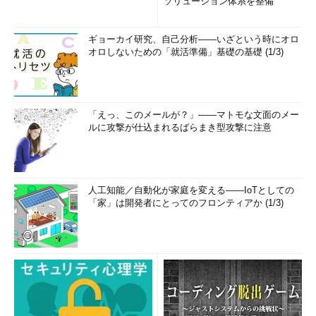
ソリューション体系を整備
ギョーカイ研究、自己分析――いざという時にオロ
オロしないための「就活準備」基礎の基礎 (1/3)
「えっ、このメールが？」――マトモな文面のメー
ルに攻撃が仕込まれるばらまき型攻撃に注意
人工知能／自動化が家庭を変える――IoTとしての
「家」は開発者にとってのフロンティアか (1/3)