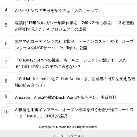
AIガバナンスの失敗を招くのは「人のギャップ」
塩漬け“17年”のレガシー刷新作業を「2年→2日に短縮」 常石造船
の事例で見えた、AIプロジェクトの成否
無料でAIコーディングの利用状況、トークンコスト可視化 オープ
ンソースのMCPサーバ「Preflight」公開
「ClaudeとGeminiの躍進」も「AIエージェントの波」も、来た
る“IT運用の変化”の序章に過ぎない？
「GitHub for mobileとGitHub Actionsは、開発者の日常を変える最
強の組み合わせ」
Amazon、Alexa搭載のDash Wandを販売開始、実質無料
AI推論を本番インフラへ オープン標準を担う分散推論フレームワ
ーク「llm-d」、CNCFが採択
Copyright © ITmedia Inc. All Rights Reserved.
ページトップに戻る