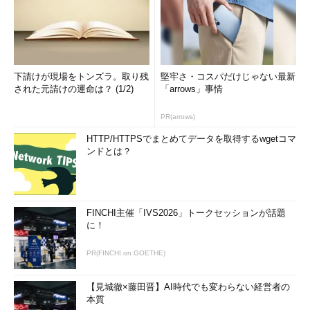
下請けが現場をトンズラ。取り残
堅牢さ・コスパだけじゃない最新
された元請けの運命は？ (1/2)
「arrows」事情
PR(arrows)
HTTP/HTTPSでまとめてデータを取得するwgetコマ
ンドとは？
FINCHI主催「IVS2026」トークセッションが話題
に！
PR(FINCHI on GOETHE)
【見城徹×藤田晋】AI時代でも変わらない経営者の
本質