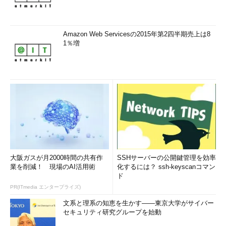
Amazon Web Servicesの2015年第2四半期売上は8
1％増
大阪ガスが月2000時間の共有作
SSHサーバーの公開鍵管理を効率
業を削減！ 現場のAI活用術
化するには？ ssh-keyscanコマン
ド
PR(ITmedia エンタープライズ)
文系と理系の知恵を生かす――東京大学がサイバー
セキュリティ研究グループを始動