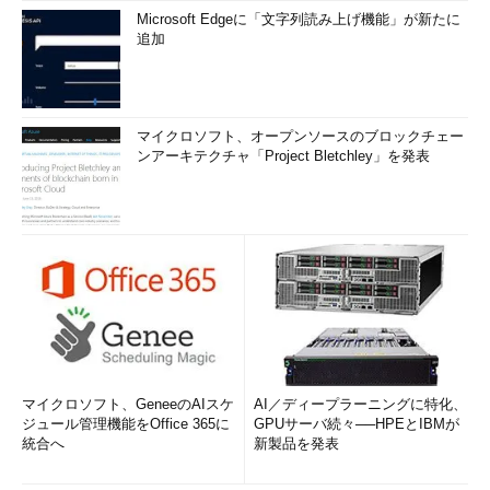
Microsoft Edgeに「文字列読み上げ機能」が新たに
追加
マイクロソフト、オープンソースのブロックチェー
ンアーキテクチャ「Project Bletchley」を発表
マイクロソフト、GeneeのAIスケ
AI／ディープラーニングに特化、
ジュール管理機能をOffice 365に
GPUサーバ続々──HPEとIBMが
統合へ
新製品を発表