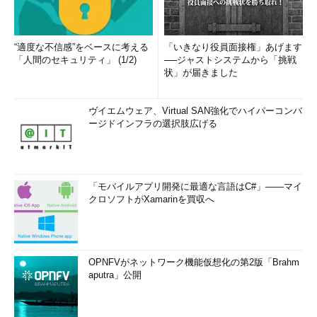
“適度な不信感”をベースに考える
「いきなり役員面接権」あげます
「人間のセキュリティ」 (1/2)
──ジャストシステムから「挑戦
状」が届きました
ヴイエムウェア、Virtual SAN強化でハイパーコンバ
ージドインフラの選択肢広げる
「モバイルアプリ開発に最適な言語はC#」――マイ
クロソフトがXamarinを買収へ
OPNFVがネットワーク機能仮想化の第2版「Brahm
aputra」公開