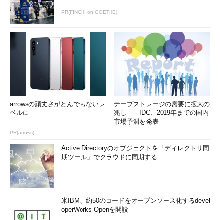
PR(FINCHI on GOETHE)
arrowsの頑丈さがとんでもないレ
テープストレージの需要に拡大の
ベルに
兆し――IDC、2019年までの国内
市場予測を発表
PR(arrows)
Active Directoryのオブジェクトを「ディレクトリ同
期ツール」でクラウドに同期する
米IBM、約50のコードをオープンソース化するdevel
operWorks Openを開設