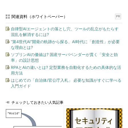
関連資料（ホワイトペーパー）
PR
自律型AIエージェントの落とし穴、ツールの乱立がもたらす
混乱を解消するには?
“第4世代AI”開発の軌跡から探る、AI時代に「創造性」が必要
な理由とは?
ソブリンAIの価値は? 国産サーバベンダーが貫く「安全と効
率」の設計思想
RPAとAIの違いとは? 定型業務を自動化するための具体的な活
用方法
はじめての「自治体/官公庁入札」 必要な知識がすぐに学べる
入門ガイド
チェックしておきたい人気記事