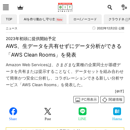
TOP
AIを作り動かし守り生かす
ロー/ノーコード
クラウドネイ
ニュース
2022年12月2日 公開
2023年初頭に提供開始予定
AWS、生データを共有せずにデータ分析ができる
「AWS Clean Rooms」を発表
Amazon Web Servicesは、さまざまな業種の企業同士が基礎デ
ータを共有または提示することなく、データセットを組み合わせ
て簡単かつ安全に分析し、コラボレーションできる新しい分析サ
ービス「AWS Clean Rooms」を発表した。
[＠IT]
PC用表示
関連情報
Share
Post
LINE
Hatena