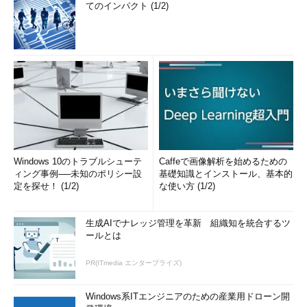
てのインパクト (1/2)
Windows 10のトラブルシューテ
Caffeで画像解析を始めるための
ィング事例──未知のポリシー設
基礎知識とインストール、基本的
定を探せ！ (1/2)
な使い方 (1/2)
生成AIでナレッジ管理を革新 組織知を統合するツ
ールとは
PR(ITmedia エンタープライズ)
Windows系ITエンジニアのための産業用ドローン開