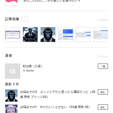
「きのこたけのこ」から新しいお菓子のアイ
デアを考える
記事画像
＋
8 Images
1
2
3
4
5
6
7
著者
1 Authors
杉山慎（八楽）
一覧
11 Articles
最新 3 件
お悩みその2 エンジニアだと思ったら通訳だった（28
読む
歳 男性 ブリッジSE）
お悩みその1 やりたいことがない（30歳 男性 SE）
読む