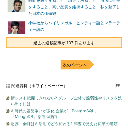
時間を厳守すること、誠実であること、清潔に仕事
をすること、高い品質を維持すること 私を魅了し
た日本の価値観
小学校からバイリンガル ヒンディー語とマラーテ
ィー語の
過去の連載記事が 107 件あります
次のページへ
関連資料（ホワイトペーパー）
PR
情シスも把握しきれない? グループ全体で脆弱性やリスクを洗
い出すには
AI時代の基盤争いが激化 企業が「PostgreSQL」
「MongoDB」を選ぶ理由
財務・会計はAI活用でどう変わる? 調査で見えた変革の道筋