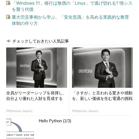
「Windows 11」移行は無償の「Linux」で逃げ切れる? 情シス
を襲う代償
重大労災事例から学ぶ、「安全意識」を高める実践的な教育
体制の作り方
チェックしておきたい人気記事
全員がリーダーシップを発揮し、
「さすが」と言われる驚きや感動
自分より優れた人財を育成する
を。新しい価値を生む電通の挑戦
PR(dentsu Japan)
PR(dentsu Japan)
Hello Python (1/3)