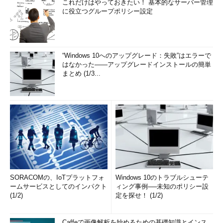
これだけはやっておきたい！ 基本的なサーバー管理
に役立つグループポリシー設定
“Windows 10へのアップグレード：失敗”はエラーで
はなかった――アップグレードインストールの簡単
まとめ (1/3...
SORACOMの、IoTプラットフォ
Windows 10のトラブルシューテ
ームサービスとしてのインパクト
ィング事例──未知のポリシー設
(1/2)
定を探せ！ (1/2)
Caffeで画像解析を始めるための基礎知識とインス