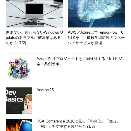
進まない、終わらないWindows U
AWS／Azure上でTensorFlow、C
pdateのトラブルに解決策はある
NTKを――機械学習環境のマネー
のか？ (1/2)
ジドサービスが登場
AzureでIoTプロジェクトを共同検証する「IoTビジ
ネス共創ラボ」
AngularJS
RSA Conference 2016に見る「可視化」「検出」
「対応」を支援する製品たち (1/2)