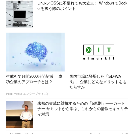
Linux／OSSに不慣れでも大丈夫！ WindowsでDock
erを扱う際のポイント
生成AIで月間2000時間削減 成
国内市場に登場した「SD-WA
功企業のアプローチとは？
N」、企業にどんなメリットをも
たらすか
PR(ITmedia エンタープライズ)
未知の脅威に対抗するための「6原則」――ガート
ナー サミットから学ぶ、これからの情報セキュリテ
ィ対策