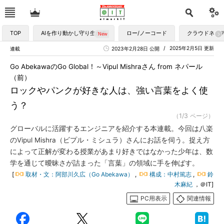
TOP
AIを作り動かし守り生かす
ロー/ノーコード
クラウドネイ
2025年2月5日 更新
連載
2023年2月28日 公開
Go AbekawaのGo Global！～Vipul Mishraさん from ネパール
（前）
ロックやパンクが好きな人は、強い言葉をよく使
う？
（1/3 ページ）
グローバルに活躍するエンジニアを紹介する本連載。今回は八楽
のVipul Mishra（ビプル・ミシュラ）さんにお話を伺う。捉え方
によって正解が変わる授業があまり好きではなかった少年は、数
学を通じて曖昧さが詰まった「言葉」の領域に手を伸ばす。
[
取材・文：阿部川久広（Go Abekawa）
,
構成：中村篤志
,
鈴
木麻紀
，＠IT]
PC用表示
関連情報