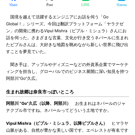
Share
Post
LINE
Hatena
国境を越えて活躍するエンジニアにお話を伺う「Go
Global！」シリーズ。今回は翻訳プラットフォーム「ヤラクゼ
ン」の開発に携わるVipul Mishra（ビプル・ミシュラ）さんにお
話を伺った。さまざまな言葉、文化が行き交うネパールに生まれ
たビプルさんは、大好きな地図を眺めながら新しい世界に飛び出
すことを夢見ていた。
聞き手は、アップルやディズニーなどの外資系企業でマーケテ
ィングを担当し、グローバルでのビジネス展開に深い知見を持つ
阿部川“Go”久広。
生まれ故郷は奈良市っぽいところ
阿部川 “Go”久広（以降、阿部川）
お生まれはネパールのジャ
ナクプル市ですね。ネパールってどういう土地ですか。
Vipul Mishra（ビプル・ミシュラ、以降ビプルさん）
ヒマラヤ
山脈がある、自然が豊かな美しい国です。エベレストが有名です