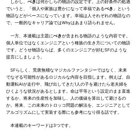
しかし、
べき
は何かしらの物語の設定です。上の好条件の処遇
でいうと、「個人や家族は豊かになって幸福である
べき
」という
物語などがベースになっています。幸福は人それぞれの物語なの
で、一般的なキャリア論ではWhyはあまり語られません。
一方、本連載は主題に
べき
が含まれる物語のような内容です。
個人単位ではなくエンジニアという種族の生き方についての物語
です。どうせ物語ならば、多くのエンジニアが好むSFのような
提言にしましょう。
SFらしく、荒唐無稽なマジカルファンタジーではなく、未来
でなぞる可能性があるロジカルな内容を目指します。例えば、自
動運転AIが走行中、飛び出してきた1人の子を避けたら老夫婦を
ひくような状況があるとします。命は平等という設定のまま直進
するか、将来の生産性を加味し、人の価値を算出して避けるの
か。将来、この未来のトロッコ問題の解法を、エンジニアとして
アルゴリズムにして実装する際にも参考になり得る話です。
本連載のキーワードは3つです。