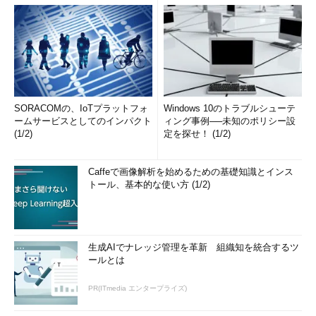
SORACOMの、IoTプラットフォ
Windows 10のトラブルシューテ
ームサービスとしてのインパクト
ィング事例──未知のポリシー設
(1/2)
定を探せ！ (1/2)
Caffeで画像解析を始めるための基礎知識とインス
トール、基本的な使い方 (1/2)
生成AIでナレッジ管理を革新 組織知を統合するツ
ールとは
PR(ITmedia エンタープライズ)