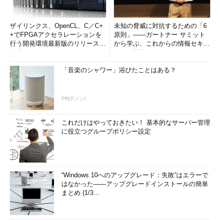
ザイリンクス、OpenCL、C／C+
未知の脅威に対抗するための「6
+でFPGAアクセラレーションを
原則」――ガートナー サミット
行う開発環境最新版のリリースを
から学ぶ、これからの情報セキュ
発表
リティ対策
「音楽のシャワー」浴びたことはある？
PR(デノン)
これだけはやっておきたい！ 基本的なサーバー管理
に役立つグループポリシー設定
“Windows 10へのアップグレード：失敗”はエラーで
はなかった――アップグレードインストールの簡単
まとめ (1/3...