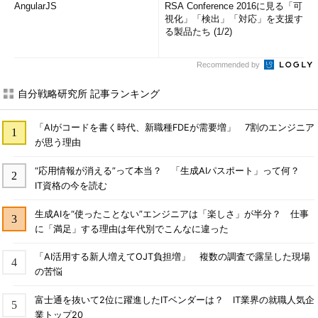
AngularJS
RSA Conference 2016に見る「可
視化」「検出」「対応」を支援す
る製品たち (1/2)
Recommended by
自分戦略研究所 記事ランキング
「AIがコードを書く時代、新職種FDEが需要増」 7割のエンジニア
が思う理由
“応用情報が消える”って本当？ 「生成AIパスポート」って何？
IT資格の今を読む
生成AIを“使ったことない”エンジニアは「楽しさ」が半分？ 仕事
に「満足」する理由は年代別でこんなに違った
「AI活用する新人増えてOJT負担増」 複数の調査で露呈した現場
の苦悩
富士通を抜いて2位に躍進したITベンダーは？ IT業界の就職人気企
業トップ20