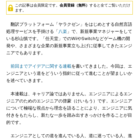
この記事は会員限定です。
会員登録（無料）
すると全てご覧いただけ
ます。
翻訳プラットフォーム「ヤラクゼン」をはじめとする自然言語
処理サービスを手掛ける「
八楽
」で、新規事業マネジャーをして
いる杉山慎です。「任天堂」でのWiiやSwitchなどゲーム機の開
発や、さまざまな企業の新規事業立ち上げに従事してきたエンジ
ニアでもあります。
前回までアイデアに関する連載
を書いてきました。今回は、エ
ンジニアという道をどういう指針に従って進むことが望ましいか
を述べていきます。
本連載は、キャリア論ではありません。エンジニアによるエン
ジニアのためのエンジニアの啓蒙（けいもう）です。エンジニア
について極端な視点から理念を語ることにより、エンジニアに気
付きをもたらし、新たな一歩を踏み出すきっかけを作ることが目
的です。
エンジニアとしての道を進んでいる人、道に迷っている人、進