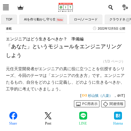
TOP
AIを作り動かし守り生かす
ロー/ノーコード
クラウドネイ
連載
2022年12月5日 公開
エンジニアはどう生きるべきか？ 準備編
「あなた」というモジュールをエンジニアリング
しよう
（1/3 ページ）
元任天堂開発者がエンジニアの真に役に立つことを伝授するシリ
ーズ、今回のテーマは「エンジニアの生き方」です。エンジニア
たるもの、自分をどのように定義し、どのように生きるべきか、
工学的に考えていきましょう。
[
杉山慎（八楽）
，＠IT]
PC用表示
関連情報
Share
Post
LINE
Hatena