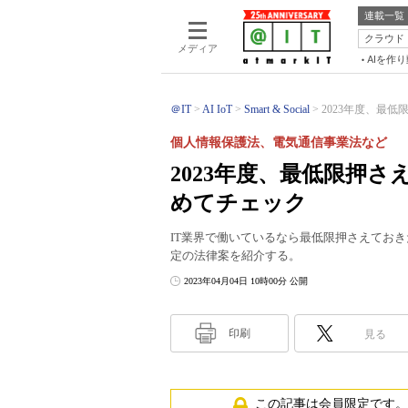
連載一覧
クラウド
メディア
AIを作
＠IT
AI IoT
Smart & Social
2023年度、最低
個人情報保護法、電気通信事業法など
2023年度、最低限押
めてチェック
IT業界で働いているなら最低限押さえておきた
定の法律案を紹介する。
2023年04月04日 10時00分 公開
印刷
見る
この記事は会員限定です。