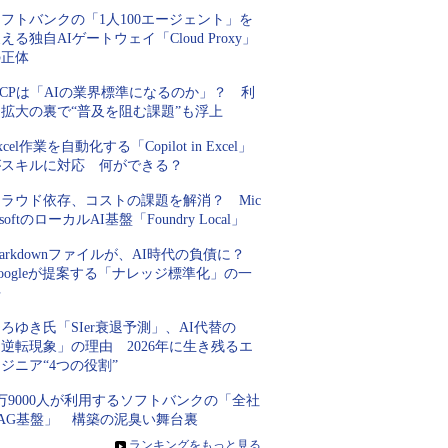
フトバンクの「1人100エージェント」を
える独自AIゲートウェイ「Cloud Proxy」
の正体
CPは「AIの業界標準になるのか」？ 利
用拡大の裏で“普及を阻む課題”も浮上
xcel作業を自動化する「Copilot in Excel」
がスキルに対応 何ができる？
クラウド依存、コストの課題を解消？ Mic
osoftのローカルAI基盤「Foundry Local」
arkdownファイルが、AI時代の負債に？
oogleが提案する「ナレッジ標準化」の一
手
ろゆき氏「SIer衰退予測」、AI代替の
逆転現象」の理由 2026年に生き残るエ
ジニア“4つの役割”
万9000人が利用するソフトバンクの「全社
RAG基盤」 構築の泥臭い舞台裏
»
ランキングをもっと見る