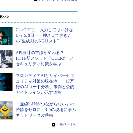
Book
ChatGPTに「入力してはいけな
い」5項目――押さえておきた
い“生成AIのNGリスト”
API設計の常識が変わる？
HTTP新メソッド「QUERY」と
セキュリティ対策を学ぶ
フロンティアAIとサイバーセキ
ュリティ対策の現在地 「17万
行のAIコード分析」事例と公的
ガイドラインが示す道筋
「無線LANがつながらない」の
苦情をゼロに 3つの現場に学ぶ
ネットワーク改善術
»
一覧ページへ