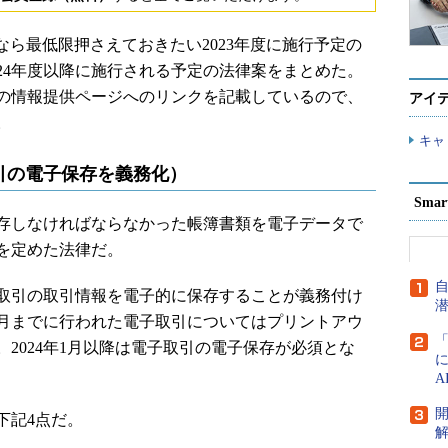
ら最低限押さえておきたい2023年度に施行予定の
24年度以降に施行される予定の法律案をまとめた。
の情報提供ページへのリンクを記載しているので、
アイ
。
キャ
引の電子保存を義務化）
Sma
存しなければならなかった帳簿書類を電子データで
を定めた法律だ。
子取引の取引情報を電子的に保存することが義務付け
12月までに行われた電子取引についてはプリントアウ
2024年1月以降は電子取引の電子保存が必須とな
下記4点だ。