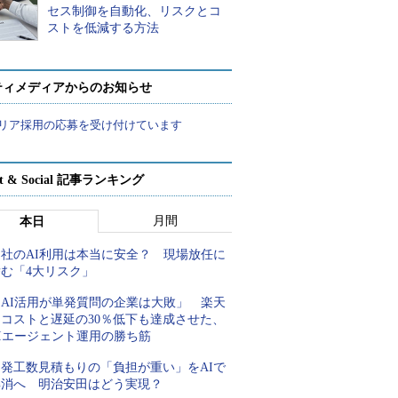
セス制御を自動化、リスクとコ
ストを低減する方法
ティメディアからのお知らせ
リア採用の応募を受け付けています
rt & Social 記事ランキング
月間
本日
自社のAI利用は本当に安全？ 現場放任に
潜む「4大リスク」
「AI活用が単発質問の企業は大敗」 楽天
にコストと遅延の30％低下も達成させた、
AIエージェント運用の勝ち筋
開発工数見積もりの「負担が重い」をAIで
解消へ 明治安田はどう実現？