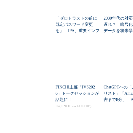
「ゼロトラストの前に
2030年代の対
既定パスワード変更
遅れ？ 暗号化
を」 IPA、重要インフ
データを将来暴
ラを守る「最低限のセ
バー攻撃、対策
キュリティ」を刷新
FINCHI主催「IVS202
ChatGPTへの
6」トークセッションが
リスト」「Amaz
話題に！
害まで8分」 A
セキュリティの
PR(FINCHI on GOETHE)
提”が崩壊