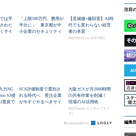
注目
応では手
「上限500万円、費用が
【見城徹×藤田晋】AI時
された
半分に」 東京都が中
代でも変わらない経営
くサイ
小企業のセキュリティ
者の本質
の道筋
対策助成金の申請を受
PR(FINCHI on GOETHE)
け付け
「入力NG
SCS評価制度で選別さ
大阪ガスが月2000時間
on S3侵
れる時代へ 受注企業
の共有作業を削減！
I普及で
が今すぐやるべきサイ
現場のAI活用術
“前
バー対策
PR(ITmedia エンタープライ
ズ)
編集
Recommended by