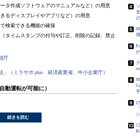
データ作成ソフトウェアのマニュアルなど）の用意
ソ
支
できるディスプレイやアプリなど）の用意
先で検索できる機能の確保
M
置（タイムスタンプの付与や訂正、削除の記録、禁止
E
税庁
r
」（ミラサポ plus 経済産業省、中小企業庁）
M
G
4自動運転が可能に）
ひ
「
ン
続きを読む
1