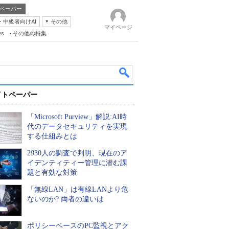
ペーパー
・中級者向けAI
その他
マイページ
ws
その他の特集
イトペーパー
「Microsoft Purview」解説:AI時
代のデータセキュリティを実現
する仕組みとは
2930人の調査で判明、現在のア
k
イデンティティー管理に潜む課
題と有効な対策
「無線LAN」は有線LANより危
ないのか? 両者の違いは
ポリシーベースのPC監視とアク