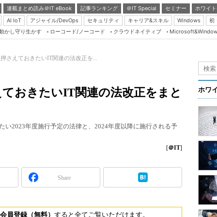
連載まとめ読み＠IT eBook
記事ランキング
＠IT Special
セミナー
ホワイト
AI IoT
アジャイル/DevOps
セキュリティ
キャリア&スキル
Windows
初
り動かし守り生かす
ローコード/ノーコード
クラウドネイティブ
Microsoft&Windo
Server & Storage
HTML5 + UX
限押さえておきたいIT関連の法改正を...
Smart & Social
Coding Edge
さえておきたいIT関連の法改正をまと
ホワ
Java Agile
Database Expert
い2023年度施行予定の法律と、2024年度以降に施行される予
Linux ＆ OSS
Master of IP Networ
[
＠IT
]
Security & Trust
Share
Test & Tools
Insider.NET
ブログ
会員登録（無料）
すると全てご覧いただけます。