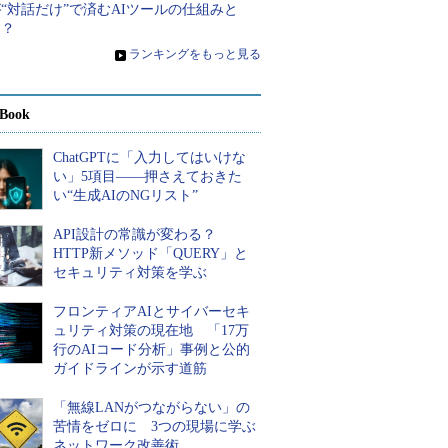
“対話だけ”で済むAIツールの仕組みと
は？
»
ランキングをもっと見る
Book
ChatGPTに「入力してはいけな
い」5項目――押さえておきた
い“生成AIのNGリスト”
API設計の常識が変わる？
HTTP新メソッド「QUERY」と
セキュリティ対策を学ぶ
フロンティアAIとサイバーセキ
ュリティ対策の現在地 「17万
行のAIコード分析」事例と公的
ガイドラインが示す道筋
「無線LANがつながらない」の
苦情をゼロに 3つの現場に学ぶ
ネットワーク改善術