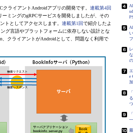
A
PCクライアントAndroidアプリの開発です。
連載第4回
u
トリーミングのgRPCサービスを開発しましたが、その
P
イアントとしてアクセスします。
連載第1回
で紹介したよ
ラミング言語やプラットフォームに依存しない設計とな
n、クライアントがAndroidとして、問題なく利用で
エ
e
る
「