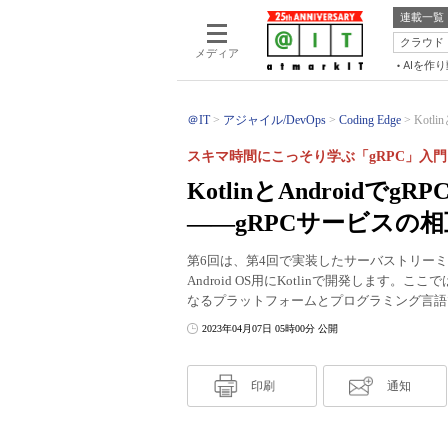
連載一覧
クラウド
メディア
AIを作
＠IT
アジャイル/DevOps
Coding Edge
Kotl
スキマ時間にこっそり学ぶ「gRPC」入門
KotlinとAndroid
――gRPCサービスの
第6回は、第4回で実装したサーバストリーミ
Android OS用にKotlinで開発します
なるプラットフォームとプログラミング言語
2023年04月07日 05時00分 公開
印刷
通知