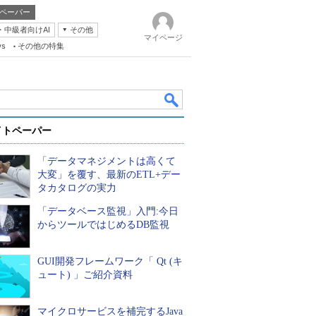
ペーパー
・中級者向けAI
その他
マイページ
ws
その他の特集
イトペーパー
「データマネジメントは高くて
大変」を覆す、最新のETL+デー
タカタログの実力
「データベース監視」入門:今日
k
からツールではじめるDB監視
GUI開発フレームワーク「 Qt (キ
ュート) 」ご紹介資料
マイクロサービスを補完するJava