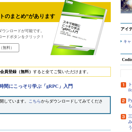
トのまとめ”があります
アイ
ダウンロードが可能です。
ロードボタンをクリック！
キャ
（無料）
Cod
会員登録（無料）
すると全てご覧いただけます。
ト
時間にこっそり学ぶ「gRPC」入門
i
P
公開しています。
こちら
からダウンロードしてみてくださ
三