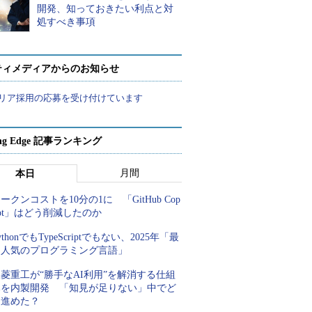
開発、知っておきたい利点と対
処すべき事項
ティメディアからのお知らせ
リア採用の応募を受け付けています
ing Edge 記事ランキング
月間
本日
ークンコストを10分の1に 「GitHub Cop
lot」はどう削減したのか
ythonでもTypeScriptでもない、2025年「最
も人気のプログラミング言語」
菱重工が“勝手なAI利用”を解消する仕組
みを内製開発 「知見が足りない」中でど
う進めた？