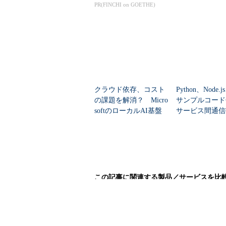
ェント時代の開
PR(FINCHI on GOETHE)
クラウド依存、コスト
Python、Node.
の課題を解消？ Micro
サンプルコー
softのローカルAI基盤
サービス間通信
「Foundry Local」
RPC」を学べ
電子書籍
この記事に関連する製品／サービスを比
帳票形式と格納方法は要確認！『帳票管理
モニタリング機能の使いやすさに注目！『
エクスポート機能の有無は重要ポイント！『