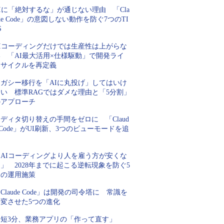
Iに「絶対するな」が通じない理由 「Cla
de Code」の意図しない動作を防ぐ7つのTI
S
AIコーディングだけでは生産性は上がらな
い 「AI最大活用×仕様駆動」で開発ライ
フサイクルを再定義
レガシー移行を「AIに丸投げ」してはいけ
ない 標準RAGではダメな理由と「5分割」
のアプローチ
ディタ切り替えの手間をゼロに 「Claud
 Code」がUI刷新、3つのビューモードを追
加
「AIコーディングより人を雇う方が安くな
」 2028年までに起こる逆転現象を防ぐ5
つの運用施策
Claude Code」は開発の司令塔に 常識を
一変させた5つの進化
最短3分、業務アプリの「作って直す」