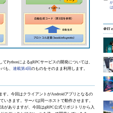
が
＠IT e
PythonによるgRPCサービスの開発については、
ーバも、
連載第4回
のものをそのまま利用します。
。今回はクライアントがAndroidアプリとなるの
を作っていきます。サーバは同一ホストで動作させます。
の方法がありますが、今回はgRPC公式リポジトリから入