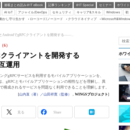
連載まとめ読み＠IT eBook
記事ランキング
＠IT Special
セミナー
ホワイト
AI IoT
アジャイル/DevOps
セキュリティ
キャリア&スキル
Windows
初
り動かし守り生かす
ローコード/ノーコード
クラウドネイティブ
Microsoft&Windo
Server & Storage
HTML5 + UX
inとAndroidでgRPCクライアントを開発する――...
Smart & Social
（6）
Coding Edge
でgRPCクライアントを開発する
ホワ
Java Agile
相互運用
Database Expert
ングgRPCサービスを利用するモバイルアプリケーションを、
Linux ＆ OSS
。ここでは、gRPCとモバイルアプリケーションの相性などを理解し、異
で構成されるサービスを問題なく利用できることを理解します。
Master of IP Networ
[
山内直（著）／山田祥寛（監修）
，
WINGSプロジェクト
]
Security & Trust
Test & Tools
見る
Share
Insider.NET
ブログ