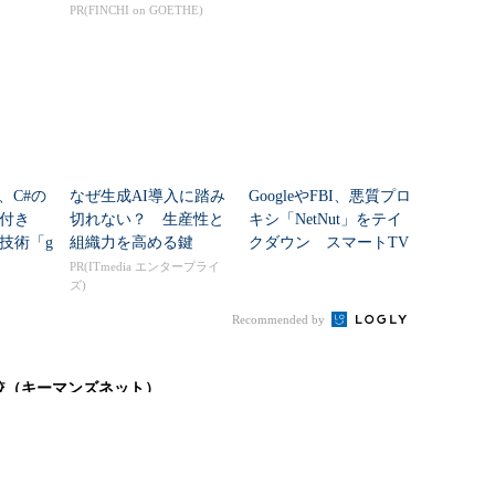
発基盤
発が“3倍高速”に
PR(FINCHI on GOETHE)
js、C#の
なぜ生成AI導入に踏み
GoogleやFBI、悪質プロ
ド付き
切れない？ 生産性と
キシ「NetNut」をテイ
技術「g
組織力を高める鍵
クダウン スマートTV
る無料の
など200万台超をボット
PR(ITmedia エンタープライ
ズ)
化
Recommended by
較（キーマンズネット）
システム』製品一覧
テストツール』の選び方
BaaS』導入のポイント