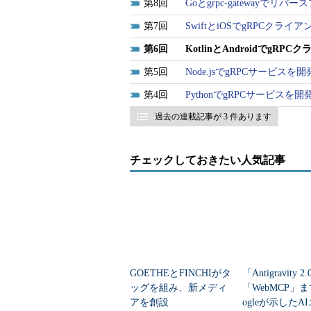
8
Goとgrpc-gatewayでリ
7
SwiftとiOSでgRPCク
6
KotlinとAndroidでg
5
Node.jsでgRPCサー
4
PythonでgRPCサービ
過去の連載記事が 3 件あります
チェックしておきたい人気記事
GOETHEとFINCHIがタ
「Antigravity 
ッグを組み、新メディ
「WebMCP」ま
アを創設
ogleが示したA