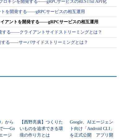
バースプロキシを開発する――gRPCサービスのRESTful API化
ライアントを開発する――gRPCサービスの相互運用
RPCクライアントを開発する――gRPCサービスの相互運用
ビスを開発する――クライアントサイドストリーミングとは？
スを開発する――サーバサイドストリーミングとは？
2.0」から
【西野亮廣】つくりた
Google、AIエージェン
で──Go
いものを追求できる環
ト向け「Android CLI」
Iエージ
境の作り方とは
を正式公開 アプリ開