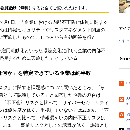
会員登録（無料）
すると全てご覧いただけます。
3年4月6日、「企業における内部不正防止体制に関する
アイ
れは情報セキュリティやリスクマネジメント関連の
実施したもので、1179人から有効回答を得た。
キャ
や雇用流動化といった環境変化に伴い､企業の内部不
把握するために実施した」としている。
Secu
は何か」を特定できている企業は約半数
C
スク」に関する課題感について聞いたところ、「事
―
題として認識している」と回答した企業の割合は
8
て、「不正会計リスクと比べて、サイバーセキュリティ
は優先度が低く、重視していない」は22.9％、「不
V
ィリスクと比べて、情報漏えいの内部不正リスクは
1.8％、「事業リスクとしての認識が低く、課題とし