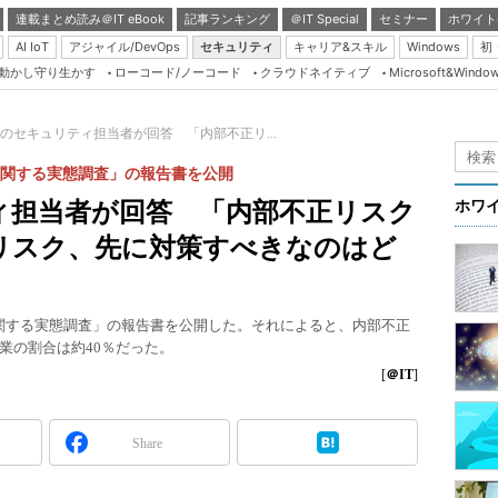
連載まとめ読み＠IT eBook
記事ランキング
＠IT Special
セミナー
ホワイト
AI IoT
アジャイル/DevOps
セキュリティ
キャリア&スキル
Windows
初
り動かし守り生かす
ローコード/ノーコード
クラウドネイティブ
Microsoft&Windo
Server & Storage
HTML5 + UX
0人のセキュリティ担当者が回答 「内部不正リ...
Smart & Social
に関する実態調査」の報告書を公開
Coding Edge
ティ担当者が回答 「内部不正リスク
ホワ
Java Agile
リスク、先に対策すべきなのはど
Database Expert
Linux ＆ OSS
に関する実態調査」の報告書を公開した。それによると、内部不正
Master of IP Networ
業の割合は約40％だった。
Security & Trust
[
＠IT
]
Test & Tools
Share
Insider.NET
ブログ