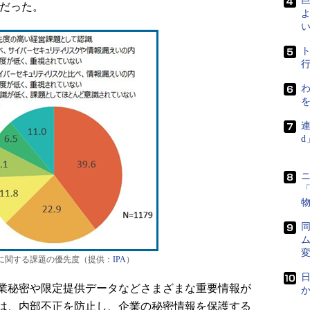
％だった。
よ
い
わ
連
「
に関する課題の優先度（提供：
IPA
）
日
業秘密や限定提供データなどさまざまな重要情報が
は、内部不正を防止し、企業の秘密情報を保護する