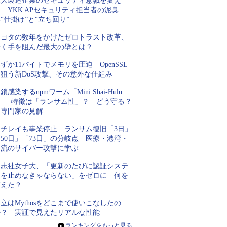
巨大製造企業のセキュリティ意識を変え
 YKK APセキュリティ担当者の泥臭
“仕掛け”と“立ち回り”
トヨタの数年をかけたゼロトラスト改革、
行く手を阻んだ最大の壁とは？
ずか11バイトでメモリを圧迫 OpenSSL
を狙う新DoS攻撃、その意外な仕組み
鎖感染するnpmワーム「Mini Shai-Hulu
d」 特徴は「ランサム性」？ どう守る？
専門家の見解
ニチレイも事業停止 ランサム復旧「3日」
50日」「73日」の分岐点 医療・港湾・
物流のサイバー攻撃に学ぶ
同志社女子大、「更新のたびに認証システ
ムを止めなきゃならない」をゼロに 何を
変えた？
立はMythosをどこまで使いこなしたの
か？ 実証で見えたリアルな性能
»
ランキングをもっと見る