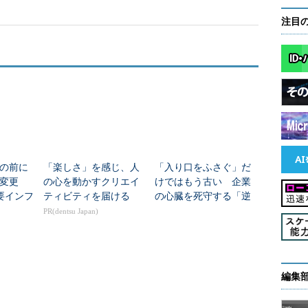
注目
の前に
「楽しさ」を感じ、人
「入り口をふさぐ」だ
変更
の心を動かすクリエイ
けではもう古い 企業
要インフ
ティビティを届ける
の心臓を死守する「逆
限のセ
算型セキュリティ」の
PR(dentsu Japan)
刷新
本質
編集