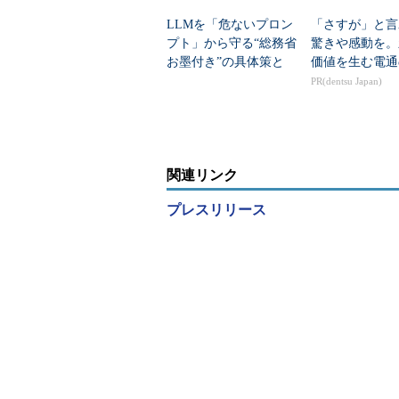
LLMを「危ないプロン
「さすが」と言
プト」から守る“総務省
驚きや感動を。
お墨付き”の具体策と
価値を生む電通
は？
PR(dentsu Japan)
関連リンク
プレスリリース