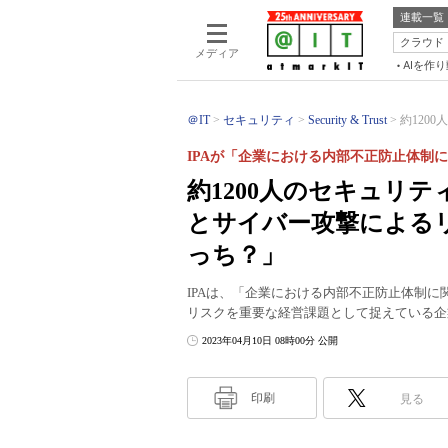
連載一覧
クラウド
メディア
AIを作
＠IT
セキュリティ
Security & Trust
約120
IPAが「企業における内部不正防止体制
約1200人のセキュリ
とサイバー攻撃による
っち？」
IPAは、「企業における内部不正防止体制
リスクを重要な経営課題として捉えている企
2023年04月10日 08時00分 公開
印刷
見る