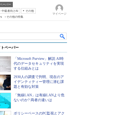
ペーパー
・中級者向けAI
その他
マイページ
ws
その他の特集
イトペーパー
「Microsoft Purview」解説:AI時
代のデータセキュリティを実現
する仕組みとは
2930人の調査で判明、現在のア
k
イデンティティー管理に潜む課
題と有効な対策
「無線LAN」は有線LANより危
ないのか? 両者の違いは
ポリシーベースのPC監視とアク