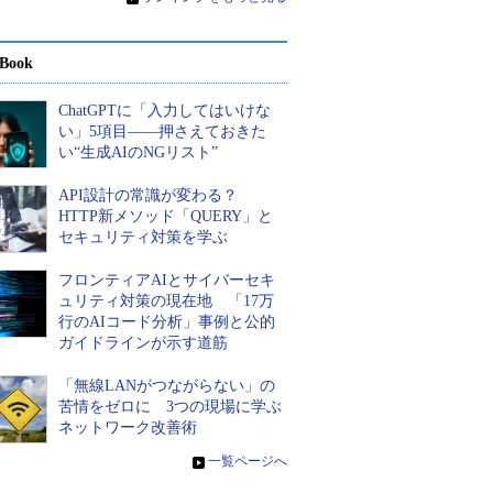
Book
ChatGPTに「入力してはいけな
い」5項目――押さえておきた
い“生成AIのNGリスト”
API設計の常識が変わる？
HTTP新メソッド「QUERY」と
セキュリティ対策を学ぶ
フロンティアAIとサイバーセキ
ュリティ対策の現在地 「17万
行のAIコード分析」事例と公的
ガイドラインが示す道筋
「無線LANがつながらない」の
苦情をゼロに 3つの現場に学ぶ
ネットワーク改善術
»
一覧ページへ