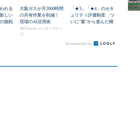
われる
大阪ガスが月2000時間
「★3」「★4」のセキ
新しい
の共有作業を削減！
ュリティ評価制度 つ
の挑戦
現場のAI活用術
いに“案”から進んだ構
築方針とは？
PR(ITmedia エンタープライ
ズ)
Recommended by