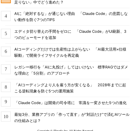
足りない」中でどう進めた？
AIに「絶対するな」が通じない理由 「Claude Code」の意図しな
い動作を防ぐ7つのTIPS
エディタ切り替えの手間をゼロに 「Claude Code」がUI刷新、3
つのビューモードを追加
AIコーディングだけでは生産性は上がらない 「AI最大活用×仕様
駆動」で開発ライフサイクルを再定義
レガシー移行を「AIに丸投げ」してはいけない 標準RAGではダメ
な理由と「5分割」のアプローチ
「AIコーディングより人を雇う方が安くなる」 2028年までに起
こる逆転現象を防ぐ5つの運用施策
「Claude Code」は開発の司令塔に 常識を一変させた5つの進化
最短3分、業務アプリの「作って直す」が“対話だけ”で済むAIツール
の仕組みとは？
Copyright © ITmedia Inc. All Rights Reserved.