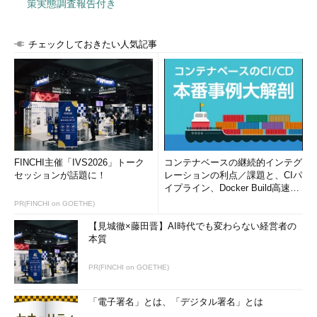
策実態調査報告付き
チェックしておきたい人気記事
FINCHI主催「IVS2026」トーク
コンテナベースの継続的インテグ
セッションが話題に！
レーションの利点／課題と、CIパ
イプライン、Docker Build高速化
のコツ (1/2...
PR(FINCHI on GOETHE)
【見城徹×藤田晋】AI時代でも変わらない経営者の
本質
PR(FINCHI on GOETHE)
「電子署名」とは、「デジタル署名」とは