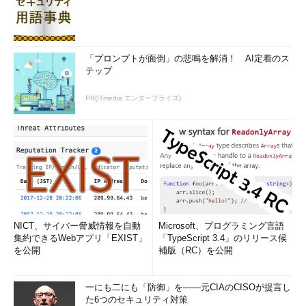
「プロンプトが面倒」の悲鳴を解消！ AI定着のス
テップ
PR(ITmedia エンタープライズ)
NICT、サイバー脅威情報を自動
Microsoft、プログラミング言語
集約できるWebアプリ「EXIST」
「TypeScript 3.4」のリリース候
を公開
補版（RC）を公開
一にも二にも「防御」を――元CIAのCISOが提言し
た6つのセキュリティ対策