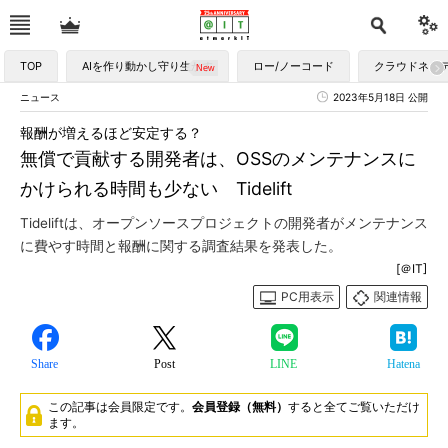
TOP
AIを作り動かし守り生かす
ロー/ノーコード
クラウドネイ
ニュース
2023年5月18日 公開
報酬が増えるほど安定する？
無償で貢献する開発者は、OSSのメンテナンスに
かけられる時間も少ない Tidelift
Tideliftは、オープンソースプロジェクトの開発者がメンテナンス
に費やす時間と報酬に関する調査結果を発表した。
[＠IT]
PC用表示
関連情報
Share
Post
LINE
Hatena
この記事は会員限定です。
会員登録（無料）
すると全てご覧いただけ
ます。