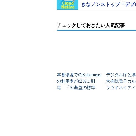
きなノンストップ「デプ
チェックしておきたい人気記事
本番環境でのKubernetes
デジタル庁と厚
の利用率が82％に到
大病院電子カル
達 「AI基盤の標準
ラウドネイティ
に」
本格始動 「野
N」脱却へ