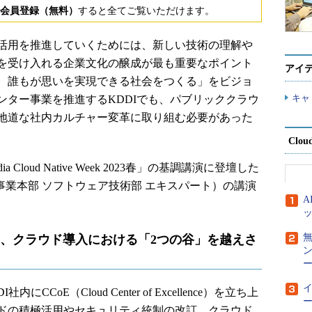
会員登録（無料）
すると全てご覧いただけます。
活用を推進していくためには、新しい技術の理解や
を受け入れる企業文化の醸成が最も重要なポイント
アイ
、誰もが思いを実現できる社会をつくる」をビジョ
キャ
ンター事業を推進するKDDIでも、パブリッククラウ
地道な社内カルチャー変革に取り組む必要があった
Clou
loud Native Week 2023春」の基調講演に登壇した
ン事業本部 ソフトウェア技術部 エキスパート）の講演
は、クラウド導入における「2つの谷」を越えさ
ー
CoE（Cloud Center of Excellence）を立ち上
ー
ドの積極活用やセキュリティ統制の改訂、クラウド