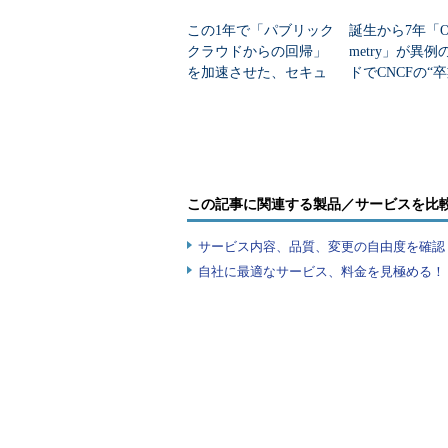
この1年で「パブリック
誕生から7年「Ope
クラウドからの回帰」
metry」が異
を加速させた、セキュ
ドでCNCFの“
リティだけでは語れな
なぜ支持される
い変化
この記事に関連する製品／サービスを比
サービス内容、品質、変更の自由度を確認
自社に最適なサービス、料金を見極める！『I