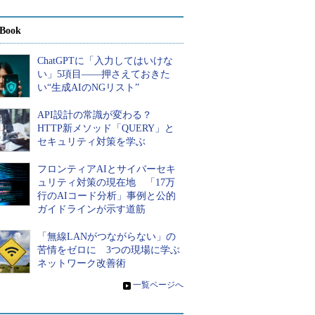
Book
ChatGPTに「入力してはいけな
い」5項目――押さえておきた
い“生成AIのNGリスト”
API設計の常識が変わる？
HTTP新メソッド「QUERY」と
セキュリティ対策を学ぶ
フロンティアAIとサイバーセキ
ュリティ対策の現在地 「17万
行のAIコード分析」事例と公的
ガイドラインが示す道筋
「無線LANがつながらない」の
苦情をゼロに 3つの現場に学ぶ
ネットワーク改善術
»
一覧ページへ