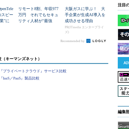
注目
nTele
リモート8割、年収977
大阪ガスに学ぶ！ 大
例のスピー
万円 それでもセキュ
手企業が生成AI導入を
卒業”に
リティ人材が“最強
成功させる理由
のか
職”になれない理由
PR(ITmedia エンタープライ
ズ)
Recommended by
較（キーマンズネット）
『プライベートクラウド』サービス比較
aaS／PaaS』製品比較
編集