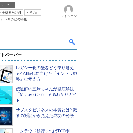
ペーパー
・中級者向けAI
その他
マイページ
ws
その他の特集
イトペーパー
レガシー化の壁をどう乗り越え
る? AI時代に向けた「インフラ戦
略」の考え方
伝道師の五味ちゃんが徹底解説
k
「Microsoft 365」まるわかりガイ
ド
サブスクビジネスの本質とは? 識
者の対談から見えた成功の秘訣
「クラウド移行すればTCO削