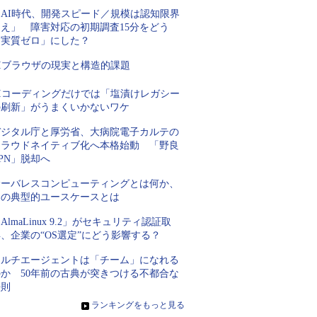
「AI時代、開発スピード／規模は認知限界
超え」 障害対応の初期調査15分をどう
「実質ゼロ」にした？
AIブラウザの現実と構造的課題
AIコーディングだけでは「塩漬けレガシー
の刷新」がうまくいかないワケ
デジタル庁と厚労省、大病院電子カルテの
クラウドネイティブ化へ本格始動 「野良
PN」脱却へ
サーバレスコンピューティングとは何か、
その典型的ユースケースとは
AlmaLinux 9.2」がセキュリティ認証取
、企業の“OS選定”にどう影響する？
マルチエージェントは「チーム」になれる
のか 50年前の古典が突きつける不都合な
法則
»
ランキングをもっと見る