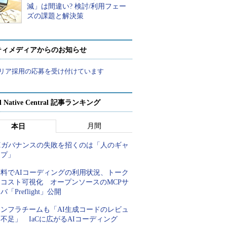
減」は間違い? 検討/利用フェー
ズの課題と解決策
ティメディアからのお知らせ
リア採用の応募を受け付けています
d Native Central 記事ランキング
月間
本日
AIガバナンスの失敗を招くのは「人のギャ
ップ」
無料でAIコーディングの利用状況、トーク
ンコスト可視化 オープンソースのMCPサ
バ「Preflight」公開
インフラチームも「AI生成コードのレビュ
不足」 IaCに広がるAIコーディング