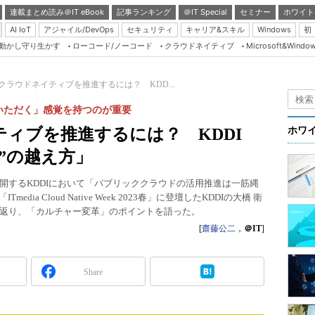
連載まとめ読み＠IT eBook
記事ランキング
＠IT Special
セミナー
ホワイト
AI IoT
アジャイル/DevOps
セキュリティ
キャリア&スキル
Windows
初
り動かし守り生かす
ローコード/ノーコード
クラウドネイティブ
Microsoft&Windo
Server & Storage
HTML5 + UX
クラウドネイティブを推進するには？ KDD...
Smart & Social
いただく」感覚を持つのが重要
Coding Edge
ィブを推進するには？ KDDI
ホワ
Java Agile
谷”の越え方」
Database Expert
開するKDDIにおいて「パブリッククラウドの活用推進は一筋縄
Linux ＆ OSS
ia Cloud Native Week 2023春」に登壇したKDDIの大橋 衛
返り、「カルチャー変革」のポイントを語った。
Master of IP Networ
[
齋藤公二
，
＠IT
]
Security & Trust
Test & Tools
Share
Insider.NET
ブログ