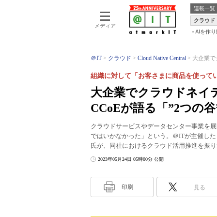
連載一覧
クラウド
メディア
AIを作
＠IT
クラウド
Cloud Native Central
大企業で
組織に対して「お客さまに商品を使って
大企業でクラウドネイテ
CCoEが語る「”2つの
クラウドサービスやデータセンター事業を展
ではいかなかった」という。＠ITが主催した「ITmed
氏が、同社におけるクラウド活用推進を振り
2023年05月24日 05時00分 公開
印刷
見る