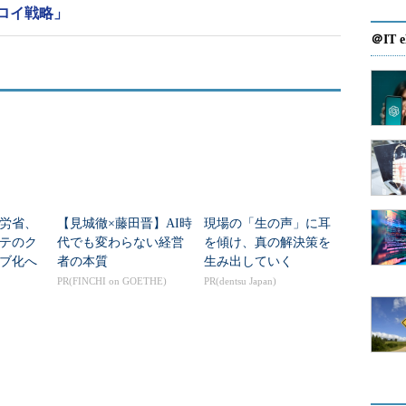
ロイ戦略」
＠IT e
労省、
【見城徹×藤田晋】AI時
現場の「生の声」に耳
テのク
代でも変わらない経営
を傾け、真の解決策を
ブ化へ
者の本質
生み出していく
良VP
PR(FINCHI on GOETHE)
PR(dentsu Japan)