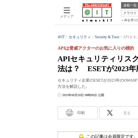
連載一覧
クラウド
メディア
AIを作
＠IT
セキュリティ
Security & Trust
APIセ
APIは脅威アクターのお気に入りの標的
APIセキュリティリス
法は？ ESETが2023
セキュリティ企業のESETが2023年のOW
方法を解説した。
2023年06月20日 08時00分 公開
印刷
見る
この記事は会員限定です。