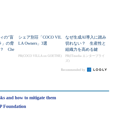
ィの“盲
シェア別荘「COCO VIL
なぜ生成AI導入に踏み
ラ」の脅
LA Owners」3選
切れない？ 生産性と
 Che
組織力を高める鍵
表した設計
PR(COCO VILLA on GOETHE)
PR(ITmedia エンタープライ
ズ)
Recommended by
isks and how to mitigate them
P Foundation