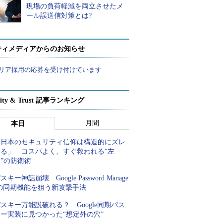
現場の負荷軽減を両立させたメ
ール誤送信対策とは?
ティメディアからのお知らせ
リア採用の応募を受け付けています
rity & Trust 記事ランキング
月間
本日
「日本のセキュリティ信仰は構造的にズレ
てる」 コスパよく、すぐ救われる“左
”の防衛術
スキー神話崩壊 Google Password Manage
rの同期機能を狙う新攻撃手法
スキー万能説破れる？ Google同期パス
キー実装に見つかった“想定外の穴”