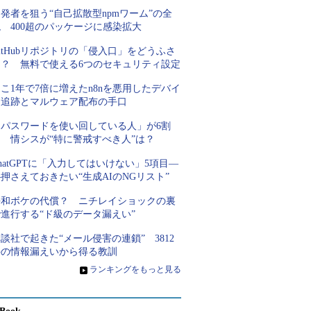
発者を狙う“自己拡散型npmワーム”の全
 400超のパッケージに感染拡大
itHubリポジトリの「侵入口」をどうふさ
ぐ？ 無料で使える6つのセキュリティ設定
こ1年で7倍に増えたn8nを悪用したデバイ
ス追跡とマルウェア配布の手口
「パスワードを使い回している人」が6割
超 情シスが“特に警戒すべき人”は？
hatGPTに「入力してはいけない」5項目―
押さえておきたい“生成AIのNGリスト”
平和ボケの代償？ ニチレイショックの裏
進行する“ド級のデータ漏えい”
談社で起きた“メール侵害の連鎖” 3812
件の情報漏えいから得る教訓
»
ランキングをもっと見る