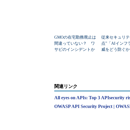
GMOの在宅勤務廃止は
従来セキュリテ
間違っていない？ ワ
点”「AIインフ
サビのインシデントか
威をどう防ぐか？
ら考える企業防衛
ck Pointが公
指針
関連リンク
All eyes on APIs: Top 3 APIsecurity r
OWASP API Security Project | OWAS