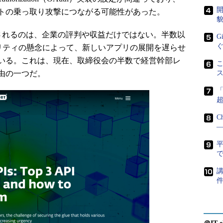
開
トの乗っ取り攻撃につながる可能性があった。
貌
されるのは、企業の評判や収益だけではない。半数以
G
ュリティの懸念によって、新しいアプリの展開を遅らせ
いる。これは、現在、取締役会の半数で経営幹部レ
こ
由の一つだ。
C
―
で
講