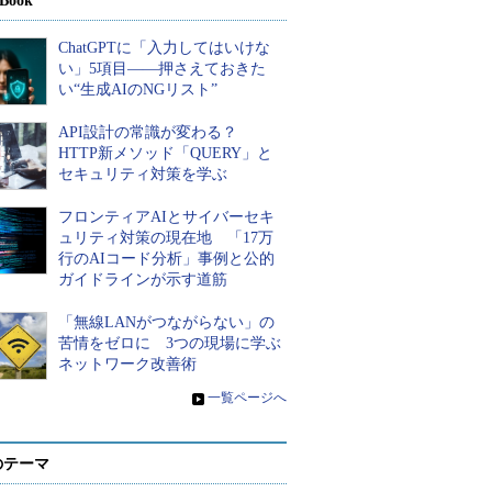
Book
ChatGPTに「入力してはいけな
い」5項目――押さえておきた
い“生成AIのNGリスト”
API設計の常識が変わる？
HTTP新メソッド「QUERY」と
セキュリティ対策を学ぶ
フロンティアAIとサイバーセキ
ュリティ対策の現在地 「17万
行のAIコード分析」事例と公的
ガイドラインが示す道筋
「無線LANがつながらない」の
苦情をゼロに 3つの現場に学ぶ
ネットワーク改善術
»
一覧ページへ
のテーマ