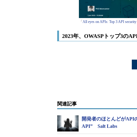
「
All eyes on APIs: Top 3 API security
2023年、OWASPトップ3のA
関連記事
開発者のほとんどがAP
API” Salt Labs