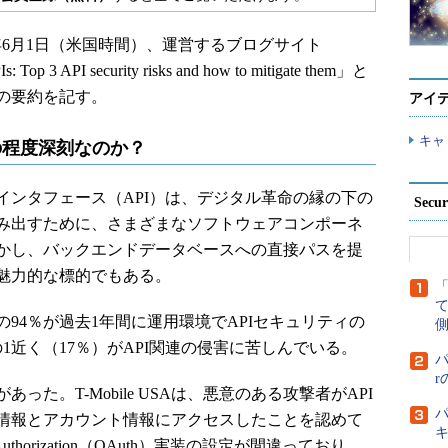
3年6月1日（米国時間）、運営するブログサイト
 Top 3 API security risks and how to mitigate them」と
の要約を記す。
アイ
キャ
の程度深刻なのか？
ンタフェース（API）は、デジタル革命の縁の下の
Secu
み出すために、さまざまなソフトウェアコンポーネ
かし、バックエンドデータベースへの直接パスを提
魅力的な標的でもある。
4％が過去1年間に運用環境でAPIセキュリティの
側
1近く（17％）がAPI関連の侵害に苦しんでいる。
パ
った。T-Mobile USAは、悪意のある攻撃者がAPI
パ
人情報とアカウント情報にアクセスしたことを認めて
 Authorization（OAuth）実装の設定が間違っており、