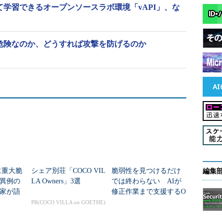
て学習できるオープンソースラボ環境「vAPI」、な
度危険なのか、どうすれば攻撃を防げるのか
体に重大脆
シェア別荘「COCO VIL
脆弱性を見つけるだけ
編集
異例の
LA Owners」3選
では終わらない AIが
家が語
修正作業まで支援するO
SSセキュリティ基盤と
PR(COCO VILLA on GOETHE)
は？