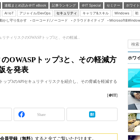
連載まとめ読み＠IT eBook
記事ランキング
＠IT Special
セミナー
ホワイト
AI IoT
アジャイル/DevOps
セキュリティ
キャリア&スキル
Windows
初
り動かし守り生かす
ローコード/ノーコード
クラウドネイティブ
Microsoft&Windo
Server & Storage
HTML5 + UX
キュリティリスクのOWASPトップ3と、その軽減...
Smart & Social
Coding Edge
クのOWASPトップ3と、その軽減方
ホワ
Java Agile
年版を発表
Database Expert
ASPトップ3のAPIセキュリティリスクを紹介し、その脅威を軽減する
Linux ＆ OSS
Master of IP Networ
[
＠IT
]
Security & Trust
Share
Test & Tools
Insider.NET
ブログ
会員登録（無料）
すると全てご覧いただけます。