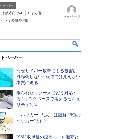
ペーパー
・中級者向けAI
その他
マイページ
ws
その他の特集
イトペーパー
なぜサイバー攻撃による被害は
沈静化しない? 報道では見えない
本質に迫る
限られたリソースでどう対処す
k
る? リスクベースで考えるセキュ
リティ対策
「ハッカー=悪人」は誤解 “6色の
ハッカー”とは?
ISMS取得後の運用ルール順守と