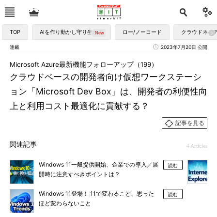
TOP
AIを作り動かし守り生かす
ロー/ノーコード
クラウドネイ
連載
2023年7月20日 公開
Microsoft Azure最新機能フォローアップ（199）
クラウドベースの開発者向け仮想ワークステーシ
ョン「Microsoft Dev Box」は、開発者の利便性向
上と利用コスト最適化に貢献する？
記事を見る
関連記事
4 Articles
Windows 11一般提供開始、企業での導入／展
読む
開時に注意すべきポイントは？
Windows 11登場！ 11で変わること、思った
読む
ほど変わらないこと