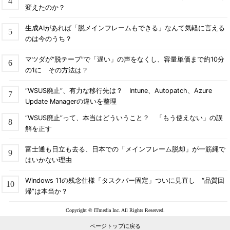
変えたのか？
生成AIがあれば「脱メインフレームもできる」なんて気軽に言える
のは今のうち？
マツダが“脱テープ”で「遅い」の声をなくし、容量単価まで約10分
の1に その方法は？
“WSUS廃止”、有力な移行先は？ Intune、Autopatch、Azure
Update Managerの違いを整理
“WSUS廃止”って、本当はどういうこと？ 「もう使えない」の誤
解を正す
富士通も日立も去る、日本での「メインフレーム脱却」が一筋縄で
はいかない理由
Windows 11の残念仕様「タスクバー固定」ついに見直し “品質回
帰”は本当か？
Copyright © ITmedia Inc. All Rights Reserved.
ページトップに戻る