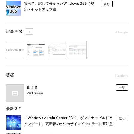
買って、試して分かったWindows 365（契
読む
約・セットアップ編）
記事画像
＋
4 Images
1
2
3
4
著者
1 Authors
山市良
一覧
1004 Articles
最新 3 件
「Windows Admin Center 2311」がマイナービルドア
読む
ップデート、更新後のAzureサインインエラーに要注意