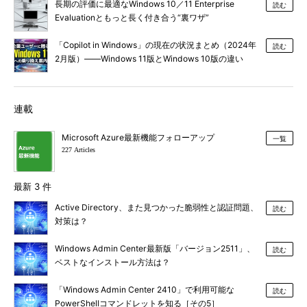
長期の評価に最適なWindows 10／11 Enterprise
読む
Evaluationともっと長く付き合う“裏ワザ”
「Copilot in Windows」の現在の状況まとめ（2024年
読む
2月版）――Windows 11版とWindows 10版の違い
は？
連載
Microsoft Azure最新機能フォローアップ
一覧
227 Articles
最新 3 件
Active Directory、また見つかった脆弱性と認証問題、
読む
対策は？
Windows Admin Center最新版「バージョン2511」、
読む
ベストなインストール方法は？
「Windows Admin Center 2410」で利用可能な
読む
PowerShellコマンドレットを知る［その5］