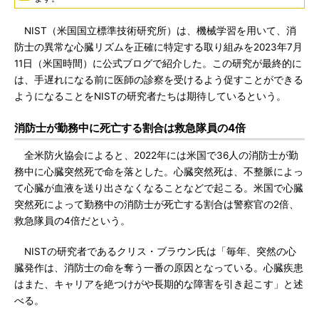
NIST（米国国立標準技術研究所）は、機械学習を用いて、消
防士の異常な心臓リズムを正確に特定する取り組みを2023年7月
11日（米国時間）に公式ブログで紹介した。この研究が最終的に
は、手遅れになる前に医師の診察を受けるよう促すことができる
ようになることをNISTの研究者たちは期待しているという。
消防士が勤務中に死亡する割合は救急隊員の4倍
全米防火協会によると、2022年には米国で36人の消防士が勤
務中に心臓突然死で命を落とした。心臓突然死は、不整脈によっ
て心臓が血液を送り出さなくなることなどで起こる。米国で心臓
突然死によって勤務中の消防士が死亡する割合は警察官の2倍、
救急隊員の4倍だという。
NISTの研究者であるクリス・ブラウン氏は「毎年、突然の心
臓発作は、消防士の命を奪う一番の原因となっている。心臓疾患
はまた、キャリアを絶つけがや長期的な障害を引き起こす」と述
べる。