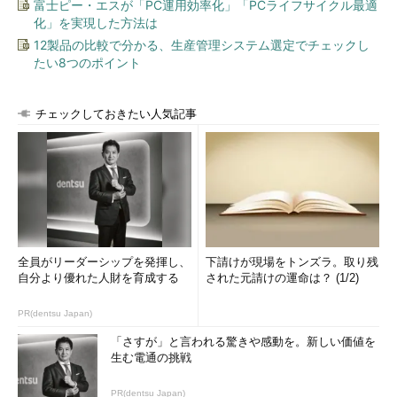
富士ピー・エスが「PC運用効率化」「PCライフサイクル最適
化」を実現した方法は
12製品の比較で分かる、生産管理システム選定でチェックし
たい8つのポイント
チェックしておきたい人気記事
全員がリーダーシップを発揮し、
下請けが現場をトンズラ。取り残
自分より優れた人財を育成する
された元請けの運命は？ (1/2)
PR(dentsu Japan)
「さすが」と言われる驚きや感動を。新しい価値を
生む電通の挑戦
PR(dentsu Japan)