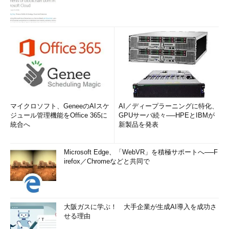
マイクロソフト、GeneeのAIスケ
AI／ディープラーニングに特化、
ジュール管理機能をOffice 365に
GPUサーバ続々──HPEとIBMが
統合へ
新製品を発表
Microsoft Edge、「WebVR」を積極サポートへ──F
irefox／Chromeなどと共同で
大阪ガスに学ぶ！ 大手企業が生成AI導入を成功さ
せる理由