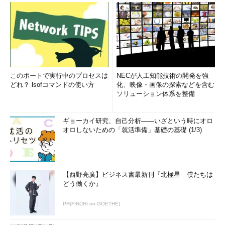
このポートで実行中のプロセスは
NECが人工知能技術の開発を強
どれ？ lsofコマンドの使い方
化、映像・画像の探索などを含む
ソリューション体系を整備
ギョーカイ研究、自己分析――いざという時にオロ
オロしないための「就活準備」基礎の基礎 (1/3)
【西野亮廣】ビジネス書最新刊『北極星 僕たちは
どう働くか』
PR(FINCHI on GOETHE)