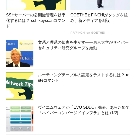
SSHサーバーの公開鍵管理を効率
GOETHEとFINCHIがタッグを組
化するには？ ssh-keyscanコマン
み、新メディアを創設
ド
PR(FINCHI on GOETHE)
文系と理系の知恵を生かす――東京大学がサイバー
セキュリティ研究グループを始動
ルーティングテーブルの設定をテストするには？ ro
uteコマンド
ヴイエムウェアが「EVO SDDC」発表、あらためて
「ハイパーコンバージドインフラ」とは (1/2)