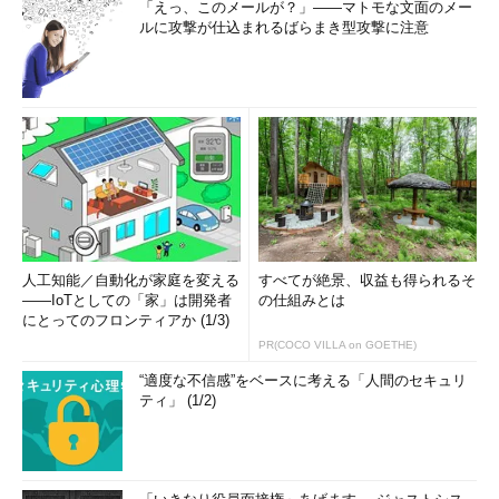
「えっ、このメールが？」――マトモな文面のメー
ルに攻撃が仕込まれるばらまき型攻撃に注意
人工知能／自動化が家庭を変える
すべてが絶景、収益も得られるそ
――IoTとしての「家」は開発者
の仕組みとは
にとってのフロンティアか (1/3)
PR(COCO VILLA on GOETHE)
“適度な不信感”をベースに考える「人間のセキュリ
ティ」 (1/2)