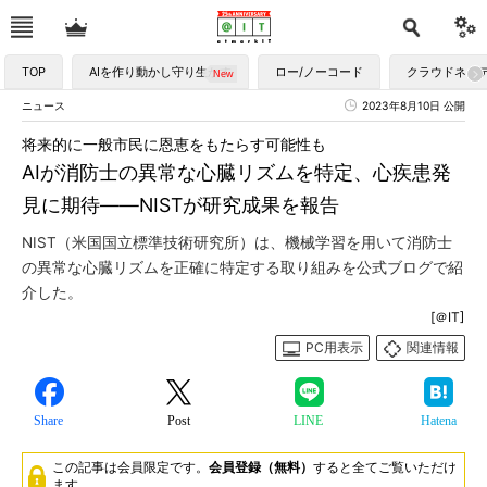
TOP
AIを作り動かし守り生かす
ロー/ノーコード
クラウドネイ
ニュース
2023年8月10日 公開
将来的に一般市民に恩恵をもたらす可能性も
AIが消防士の異常な心臓リズムを特定、心疾患発
見に期待――NISTが研究成果を報告
NIST（米国国立標準技術研究所）は、機械学習を用いて消防士
の異常な心臓リズムを正確に特定する取り組みを公式ブログで紹
介した。
[＠IT]
PC用表示
関連情報
Share
Post
LINE
Hatena
この記事は会員限定です。
会員登録（無料）
すると全てご覧いただけ
ます。