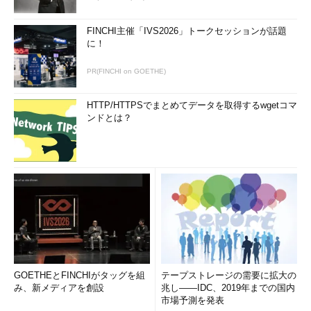
FINCHI主催「IVS2026」トークセッションが話題
に！
PR(FINCHI on GOETHE)
HTTP/HTTPSでまとめてデータを取得するwgetコマ
ンドとは？
GOETHEとFINCHIがタッグを組
テープストレージの需要に拡大の
み、新メディアを創設
兆し――IDC、2019年までの国内
市場予測を発表