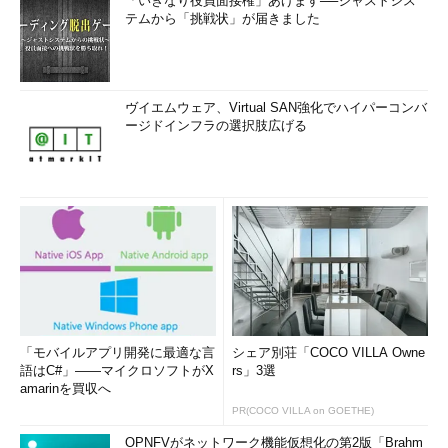
「いきなり役員面接権」あげます──ジャストシス
テムから「挑戦状」が届きました
ヴイエムウェア、Virtual SAN強化でハイパーコンバ
ージドインフラの選択肢広げる
「モバイルアプリ開発に最適な言
シェア別荘「COCO VILLA Owne
語はC#」――マイクロソフトがX
rs」3選
amarinを買収へ
PR(COCO VILLA on GOETHE)
OPNFVがネットワーク機能仮想化の第2版「Brahm