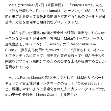
Metaは2023年12月7日（米国時間）、「Purple Llama」の立
ち上げを発表した。Purple Llamaは、オープンな生成AI（人工知
能）モデルを使って責任ある開発を推進するためのツールと評価
基準、方法を整備する包括的なプロジェクトだ。
生成AIを用いた開発の信頼と安全性の確保に重要なこれらのオ
ープンなツールと評価基準、方法は、Metaのオープンソース大
規模言語モデル（LLM）「Llama 2」の「Responsible Use
Guide」（責任ある使用のためのガイド）で共有されているベス
トプラクティスに従って、開発者が責任を持って生成AIモデルや
体験をデプロイ（展開）するための公平な土俵を提供することが
意図されている。
MetaはPurple Llamaの第1ステップとして、LLMのサイバーセ
キュリティ安全性評価ベンチマークのセット「CyberSecEval」
と、展開しやすいように最適化された入出力フィルタリングのた
めの安全性分類器「Llama Guard」を発表した。