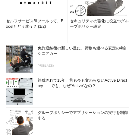
セルフサービスBIツールって、E
セキュリティの強化に役立つグル
xcelとどう違う？ (1/2)
ープポリシー設定
免許返納後の新しい足に。荷物も運べる安定の4輪
シニアカー
PR(BLAZE)
熟成されて15年、昔も今も変わらないActive Direct
ory――でも、なぜ“Active”なの？
グループポリシーでアプリケーションの実行を制御
する