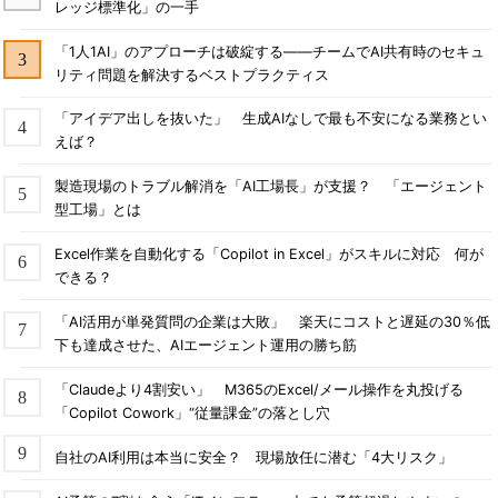
レッジ標準化」の一手
「1人1AI」のアプローチは破綻する――チームでAI共有時のセキュ
リティ問題を解決するベストプラクティス
「アイデア出しを抜いた」 生成AIなしで最も不安になる業務とい
えば？
製造現場のトラブル解消を「AI工場長」が支援？ 「エージェント
型工場」とは
Excel作業を自動化する「Copilot in Excel」がスキルに対応 何が
できる？
「AI活用が単発質問の企業は大敗」 楽天にコストと遅延の30％低
下も達成させた、AIエージェント運用の勝ち筋
「Claudeより4割安い」 M365のExcel/メール操作を丸投げる
「Copilot Cowork」“従量課金”の落とし穴
自社のAI利用は本当に安全？ 現場放任に潜む「4大リスク」