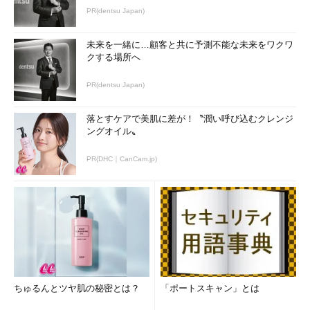
PR(dentsu Japan)
未来を一緒に…顧客と共に予測不能な未来をワクワ
クする場所へ
PR(dentsu Japan)
落とすケアで美肌に差が！〝潤い呼び込むクレンジ
ングオイル〟
PR(DHC｜CanCam.jp)
ちゅるんとツヤ肌の秘密とは？
「ポートスキャン」とは