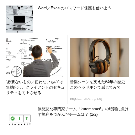
Word／Excelのパスワード保護も使いよう
“必要ないもの／使わないもの”は
音楽シーンを支えた64年の歴史、
無効化し、クライアントのセキュ
このヘッドホンで感じてみて
リティを向上させる
PR(Marshall Group AB)
無慈悲な専門家チーム「kuromame6」の暗躍に負け
ず勝利をつかんだチームは？ (1/2)