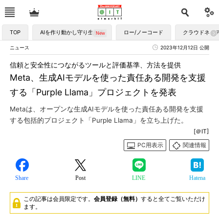
TOP
AIを作り動かし守り生かす
ロー/ノーコード
クラウドネイ
ニュース
2023年12月12日 公開
信頼と安全性につながるツールと評価基準、方法を提供
Meta、生成AIモデルを使った責任ある開発を支援
する「Purple Llama」プロジェクトを発表
Metaは、オープンな生成AIモデルを使った責任ある開発を支援
する包括的プロジェクト「Purple Llama」を立ち上げた。
[＠IT]
PC用表示
関連情報
Share
Post
LINE
Hatena
この記事は会員限定です。
会員登録（無料）
すると全てご覧いただけ
ます。