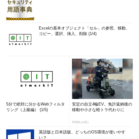
Excelの基本オブジェクト「セル」の参照、移動、
コピー、選択、挿入、削除 (1/4)
5分で絶対に分かるWebフィルタ
安定の自立4輪EV。免許返納後の
リング（上級編） (1/5)
移動や小さな軽トラ代わりに
PR(BLAZE)
英語版と日本語版、どっちのOS環境が使いやす
い？