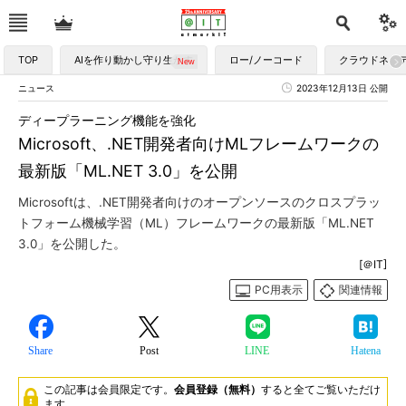
TOP
AIを作り動かし守り生かす
ロー/ノーコード
クラウドネイ
ニュース
2023年12月13日 公開
ディープラーニング機能を強化
Microsoft、.NET開発者向けMLフレームワークの
最新版「ML.NET 3.0」を公開
Microsoftは、.NET開発者向けのオープンソースのクロスプラッ
トフォーム機械学習（ML）フレームワークの最新版「ML.NET
3.0」を公開した。
[＠IT]
PC用表示
関連情報
Share
Post
LINE
Hatena
この記事は会員限定です。
会員登録（無料）
すると全てご覧いただけ
ます。