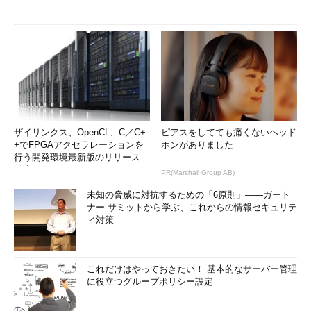
ザイリンクス、OpenCL、C／C+
ピアスをしてても痛くないヘッド
+でFPGAアクセラレーションを
ホンがありました
行う開発環境最新版のリリースを
発表
PR(Marshall Group AB)
未知の脅威に対抗するための「6原則」――ガート
ナー サミットから学ぶ、これからの情報セキュリテ
ィ対策
これだけはやっておきたい！ 基本的なサーバー管理
に役立つグループポリシー設定