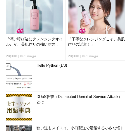
〝潤い呼び込むクレンジングオイ
「丁寧なクレンジングこそ、美肌
ル〟が、美肌作りの強い味方！
作りの近道！」
PR(DHC｜CanCam.jp)
PR(DHC｜CanCam.jp)
Hello Python (1/3)
DDoS攻撃（Distributed Denial of Service Attack）
とは
狭い道もスイスイ。小口配送で活躍する小さな軽ト