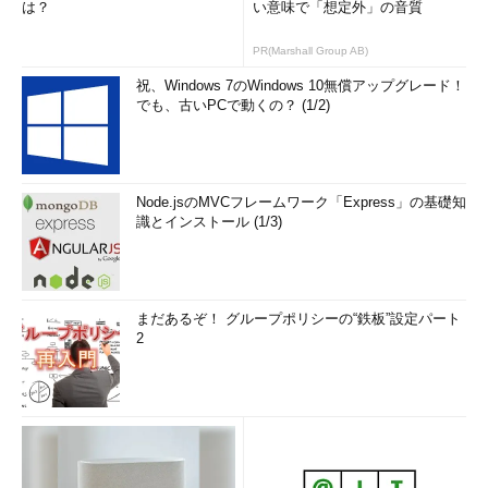
は？
い意味で「想定外」の音質
PR(Marshall Group AB)
祝、Windows 7のWindows 10無償アップグレード！
でも、古いPCで動くの？ (1/2)
Node.jsのMVCフレームワーク「Express」の基礎知
識とインストール (1/3)
まだあるぞ！ グループポリシーの“鉄板”設定パート
2