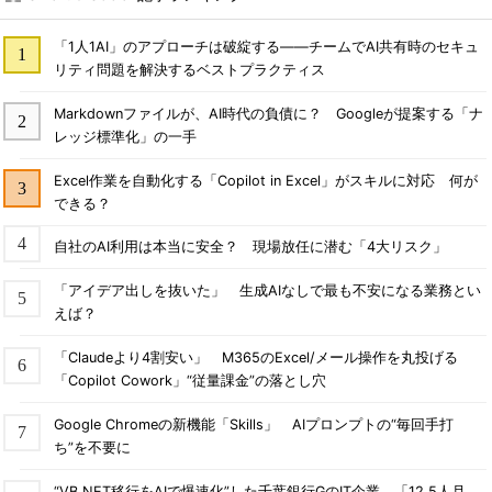
「1人1AI」のアプローチは破綻する――チームでAI共有時のセキュ
リティ問題を解決するベストプラクティス
Markdownファイルが、AI時代の負債に？ Googleが提案する「ナ
レッジ標準化」の一手
Excel作業を自動化する「Copilot in Excel」がスキルに対応 何が
できる？
自社のAI利用は本当に安全？ 現場放任に潜む「4大リスク」
「アイデア出しを抜いた」 生成AIなしで最も不安になる業務とい
えば？
「Claudeより4割安い」 M365のExcel/メール操作を丸投げる
「Copilot Cowork」“従量課金”の落とし穴
Google Chromeの新機能「Skills」 AIプロンプトの“毎回手打
ち”を不要に
“VB.NET移行をAIで爆速化”した千葉銀行GのIT企業 「12.5人月