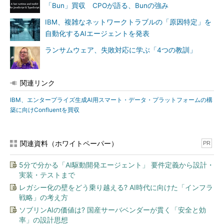
「Bun」買収 CPOが語る、Bunの強み
IBM、複雑なネットワークトラブルの「原因特定」を
自動化するAIエージェントを発表
ランサムウェア、失敗対応に学ぶ「4つの教訓」
関連リンク
IBM、エンタープライズ生成AI用スマート・データ・プラットフォームの構
築に向けConfluentを買収
関連資料（ホワイトペーパー）
PR
5分で分かる「AI駆動開発エージェント」 要件定義から設計・
実装・テストまで
レガシー化の壁をどう乗り越える? AI時代に向けた「インフラ
戦略」の考え方
ソブリンAIの価値は? 国産サーバベンダーが貫く「安全と効
率」の設計思想