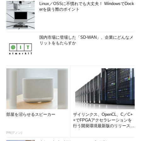
Linux／OSSに不慣れでも大丈夫！ WindowsでDock
erを扱う際のポイント
国内市場に登場した「SD-WAN」、企業にどんなメ
リットをもたらすか
部屋を沼らせるスピーカー
ザイリンクス、OpenCL、C／C+
+でFPGAアクセラレーションを
行う開発環境最新版のリリースを
発表
PR(デノン)