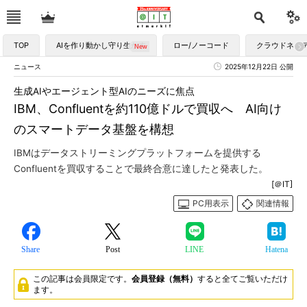
TOP
AIを作り動かし守り生かす
ロー/ノーコード
クラウドネイ
ニュース
2025年12月22日 公開
生成AIやエージェント型AIのニーズに焦点
IBM、Confluentを約110億ドルで買収へ AI向け
のスマートデータ基盤を構想
IBMはデータストリーミングプラットフォームを提供する
Confluentを買収することで最終合意に達したと発表した。
[＠IT]
PC用表示
関連情報
Share
Post
LINE
Hatena
この記事は会員限定です。
会員登録（無料）
すると全てご覧いただけ
ます。