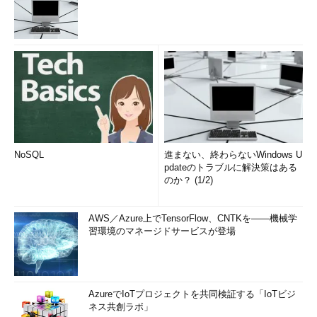
NoSQL
進まない、終わらないWindows U
pdateのトラブルに解決策はある
のか？ (1/2)
AWS／Azure上でTensorFlow、CNTKを――機械学
習環境のマネージドサービスが登場
AzureでIoTプロジェクトを共同検証する「IoTビジ
ネス共創ラボ」