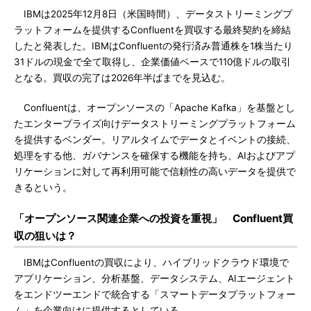
IBMは2025年12月8日（米国時間）、データストリーミングプ
ラットフォームを提供するConfluentを買収する最終契約を締結
したと発表した。IBMはConfluentの発行済み普通株を1株当たり
31ドルの現金で全て取得し、企業価値ベースで110億ドルの取引
となる。買収の完了は2026年半ばまでを見込む。
Confluentは、オープンソースの「Apache Kafka」を基盤とし
たエンタープライズ向けデータストリーミングプラットフォーム
を提供するベンダー。リアルタイムでデータとイベントの接続、
処理をする他、ガバナンスを確保する機能を持ち、AIおよびアプ
リケーションに対して再利用可能で信頼性の高いデータを提供で
きるという。
「オープンソース関連企業への投資を重視」 Confluent買
収の狙いは？
IBMはConfluentの買収により、ハイブリッドクラウド環境で
アプリケーション、分析基盤、データシステム、AIエージェント
をエンドツーエンドで統合する「スマートデータプラットフォー
ム」を企業向けに提供するとしている。