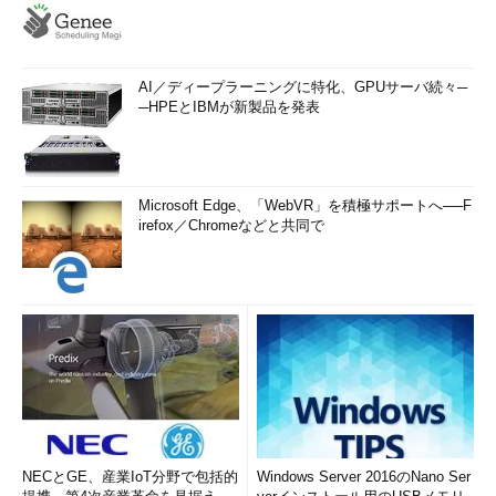
AI／ディープラーニングに特化、GPUサーバ続々─
─HPEとIBMが新製品を発表
Microsoft Edge、「WebVR」を積極サポートへ──F
irefox／Chromeなどと共同で
NECとGE、産業IoT分野で包括的
Windows Server 2016のNano Ser