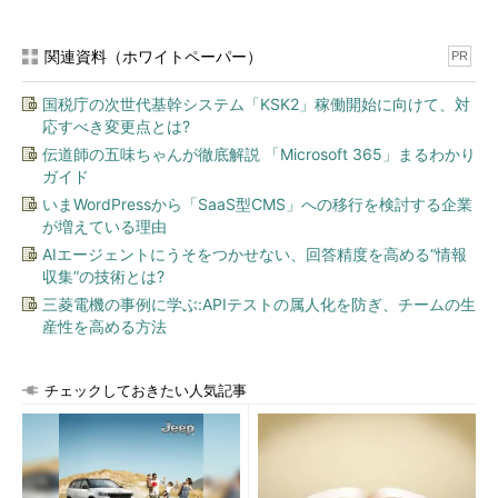
関連資料（ホワイトペーパー）
PR
国税庁の次世代基幹システム「KSK2」稼働開始に向けて、対
応すべき変更点とは?
伝道師の五味ちゃんが徹底解説 「Microsoft 365」まるわかり
ガイド
いまWordPressから「SaaS型CMS」への移行を検討する企業
が増えている理由
AIエージェントにうそをつかせない、回答精度を高める“情報
収集”の技術とは?
三菱電機の事例に学ぶ:APIテストの属人化を防ぎ、チームの生
産性を高める方法
チェックしておきたい人気記事