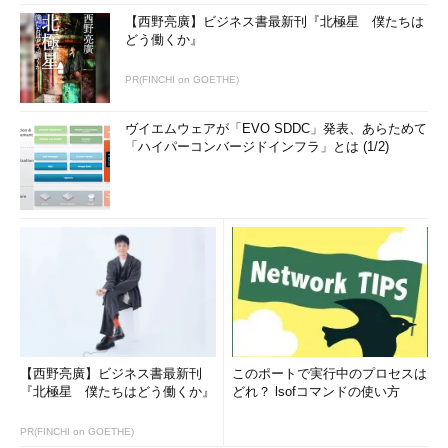
【西野亮廣】ビジネス書最新刊『北極星 僕たちは
どう働くか』
PR(FINCHI on GOETHE)
ヴイエムウェアが「EVO SDDC」発表、あらためて
「ハイパーコンバージドインフラ」とは (1/2)
【西野亮廣】ビジネス書最新刊
このポートで実行中のプロセスは
『北極星 僕たちはどう働くか』
どれ？ lsofコマンドの使い方
PR(FINCHI on GOETHE)