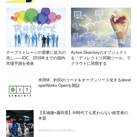
テープストレージの需要に拡大の
Active Directoryのオブジェクト
兆し――IDC、2019年までの国内
を「ディレクトリ同期ツール」で
市場予測を発表
クラウドに同期する
米IBM、約50のコードをオープンソース化するdevel
operWorks Openを開設
【見城徹×藤田晋】AI時代でも変わらない経営者の
本質
PR(FINCHI on GOETHE)