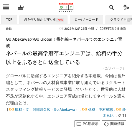
TOP
AIを作り動かし守り生かす
ロー/ノーコード
クラウドネイ
2025年2月5日 更新
連載
2023年12月28日 公開
Go AbekawaのGo Global！番外編～ネパールでのエンジニア育
成
ネパールの最高学府卒エンジニアは、給料の半分
以上をふるさとに送金している
（2/3 ページ）
グローバルに活躍するエンジニアを紹介する本連載。今回は番外
編として、ネパールの人材育成事業に取り組んでいるリクルート
スタッフィング情報サービスに登場していただく。世界的に人材
不足が深刻化する中、エンジニア育成の場としてネパールを選ん
だ理由とは。
[
取材・文：阿部川久広（Go Abekawa）
,
構成：中村篤志
,
鈴
木麻紀
，＠IT]
PC用表示
関連情報