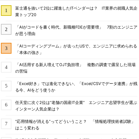
富士通を抜いて2位に躍進したITベンダーは？ IT業界の就職人気企
業トップ20
「AIがコードを書く時代、新職種FDEが需要増」 7割のエンジニア
が思う理由
「AIコーディングブーム」が去ったUSで、エンジニアに求められる
「本体の強さ」
「AI活用する新人増えてOJT負担増」 複数の調査で露呈した現場
の苦悩
「Excel好き」では進化できない、「Excel/CSVでデータ連携」が残
る今、AIをどう使うか
任天堂に次ぐ2位は“老舗の国産IT企業” エンジニア志望学生が選ぶ
インターン人気企業は？
“応用情報が消える”ってどういうこと？ 「情報処理技術者試験」
はこう変わる