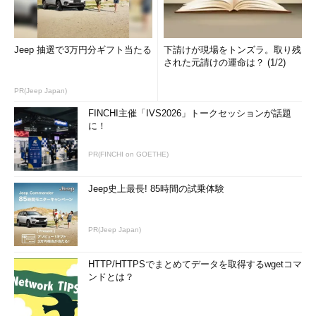
Jeep 抽選で3万円分ギフト当たる
下請けが現場をトンズラ。取り残
された元請けの運命は？ (1/2)
PR(Jeep Japan)
FINCHI主催「IVS2026」トークセッションが話題
に！
PR(FINCHI on GOETHE)
Jeep史上最長! 85時間の試乗体験
PR(Jeep Japan)
HTTP/HTTPSでまとめてデータを取得するwgetコマ
ンドとは？