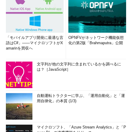
「モバイルアプリ開発に最適な言
OPNFVがネットワーク機能仮想
語はC#」――マイクロソフトがX
化の第2版「Brahmaputra」公開
amarinを買収へ
文字列が他の文字列に含まれているかを調べるに
は？［JavaScript］
自動運転トラクターに学ぶ、「運用自動化」と「運
用自律化」の本質 (1/3)
マイクロソフト、「Azure Stream Analytics」と「P