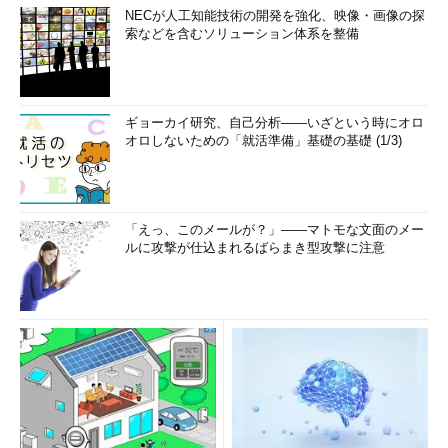
NECが人工知能技術の開発を強化、映像・画像の探
索などを含むソリューション体系を整備
ギョーカイ研究、自己分析――いざという時にオロ
オロしないための「就活準備」基礎の基礎 (1/3)
「えっ、このメールが？」――マトモな文面のメー
ルに攻撃が仕込まれるばらまき型攻撃に注意