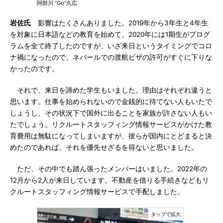
阿部川 “Go”久広
岩佐氏
影響はたくさんありました。2019年から3年生と4年生
を対象に日本語などの教育を始めて、2020年には1期生がプログ
ラムを全て終了したのですが、いざ来日というタイミングでコロ
ナ禍になったので、ネパールでの渡航ビザの許可がすぐに下りな
かったのです。
それで、来日を諦めた学生もいました。理由はそれぞれ違うと
思います。仕事を始められないので金銭的に待てない人もいたで
しょうし、その状況下で国外に出ることを家族が許さない人もい
たでしょう。リクルートスタッフィング情報サービスがかけた教
育費用は無駄になってしまいますが、彼らが国内にとどまると決
めたのであれば、それを優先せざるを得ないと思いました。
ただ、その中でも踏ん張ったメンバーはいました。2022年の
12月から2人が来日しています。不動産を借りる手続きなどもリ
クルートスタッフィング情報サービスで手配しました。