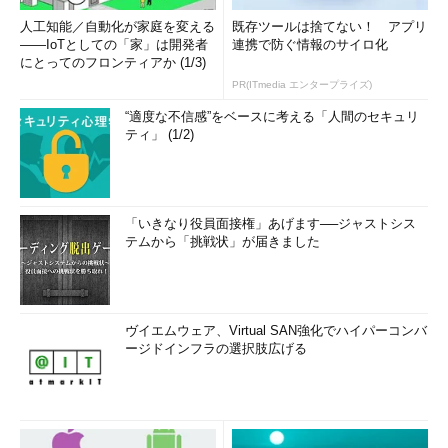
人工知能／自動化が家庭を変える
既存ツールは捨てない！ アプリ
――IoTとしての「家」は開発者
連携で防ぐ情報のサイロ化
にとってのフロンティアか (1/3)
PR(ITmedia エンタープライズ)
“適度な不信感”をベースに考える「人間のセキュリ
ティ」 (1/2)
「いきなり役員面接権」あげます──ジャストシス
テムから「挑戦状」が届きました
ヴイエムウェア、Virtual SAN強化でハイパーコンバ
ージドインフラの選択肢広げる