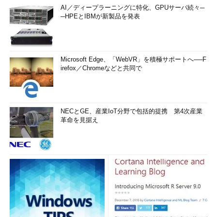
論理プロ
同時に実行可能なスレッドの総数。通常はコアと同数から2倍の間
AI／ディープラーニングに特化、GPUサーバ続々─
セッサ数
─HPEとIBMが新製品を発表
L1／L2
1次／2次／3次キャッシュのサイズ。このサイズが大きいほど、同
／L3キ
じくクロック周波数でも性能が高くなる（可能性が高い）
ャッシュ
仮想化
仮想化機能が使えるか、仮想環境下で実行されているか、などを表
Microsoft Edge、「WebVR」を積極サポートへ──F
す（詳細は後述）
irefox／Chromeなどと共同で
［CPU］カテゴリーに表示されるCPUの仕様
●仮想化に関する情報
NECとGE、産業IoT分野で包括的提携 第4次産業
革命を見据え
CPUの仕様欄の「
仮想化：～
」は、仮想システムに関する状態
などを表す。
「
仮想化：有効
」となっていれば、Hyper-VやVMware、
VirtualBoxといった仮想化ソフトウェアを動作させるのに必要な
「
Intel-VT
」「
AMD-V
」などのハードウェア仮想化支援機能が
利用できるということになる。