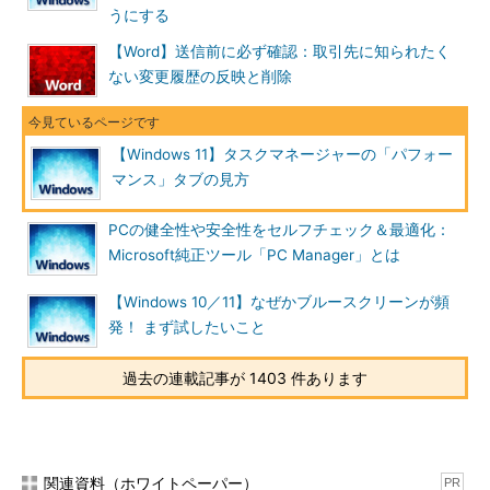
うにする
【Word】送信前に必ず確認：取引先に知られたく
ない変更履歴の反映と削除
タスクマネージャーの「パフォーマンス」画面を開いたとこ
ろ
【Windows 11】タスクマネージャーの「パフォー
マンス」タブの見方
ウィンドウ幅を縮めていると、左端メニューが省略されてクリ
PCの健全性や安全性をセルフチェック＆最適化：
ックできないので注意が必要だ。その場合は、［
≡
］メニューア
Microsoft純正ツール「PC Manager」とは
イコンをクリックするか、ウィンドウ幅を広げてメニューを表示
させる必要がある。
【Windows 10／11】なぜかブルースクリーンが頻
発！ まず試したいこと
左端メニュー一覧のすぐ右側には「
CPU
」「
メモリ
」「
ディス
ク
」「
Wi-Fi
」「
イーサネット
」「
GPU
」というように各リソー
過去の連載記事が 1403 件あります
スの見出しがある（これらを「
カテゴリー
」とする）。各カテゴ
リーをクリックすると、その右側に大きなグラフやリソースの概
要が表示される。
関連資料（ホワイトペーパー）
PR
次の「
要約ビュー
」の解説後に、それぞれのカテゴリーについ