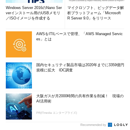
Windows Server 2016のNano Ser
マイクロソフト、ビッグデータ解
verインストール用のUSBメモリ
析プラットフォーム「Microsoft
／ISOイメージを作成する
R Server 9.0」をリリース
AWSをITILベースで管理、「AWS Managed Servic
es」とは
仮想化が有効なマシンでの［CPU］カテゴリー詳細情報の例
一方、「
仮想化：無効
」と表示される場合は、仮想化支援機能
国内セキュリティ製品市場は2020年までに3359億円
がUEFI／BIOSセットアップで一時的に無効化されている。「
仮
規模に拡大 IDC調査
想化：非対応
」の場合は、ハードウェア的に仮想化支援機能が搭
載されていない。どちらの場合も仮想化ソフトウェアは利用でき
ないか、機能に制限を受ける可能性が高い。
大阪ガスが月2000時間の共有作業を削減！ 現場の
「
仮想化：
」という項目がなく、代わりに「
仮想マシン：は
AI活用術
い
」と表示される場合は、何らかの仮想環境（仮想化ホストサー
バ）上の仮想マシンである。仮想マシンでは正確なハードウェア
PR(ITmedia エンタープライズ)
情報を取得できず、以下の画面のようにCPUのキャッシュの情報
Recommended by
が「
N/A
」（情報は利用不可）と表示されることがよくある。