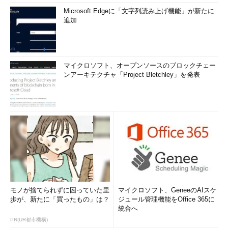
CPU使用率グラフをコア別に表示する（2/2）
Microsoft Edgeに「文字列読み上げ機能」が新たに
マウスポインターを各グラフ上に乗せると、論理プロセッサ
追加
の番号が確認できる。
●CPUの仕様情報
マイクロソフト、オープンソースのブロックチェー
ンアーキテクチャ「Project Bletchley」を発表
グラフの右下には、CPUの仕様などの情報が表示されている。
これを見ると、CPUの性能やスペックなどをある程度推測でき
る。
項目
概要
基本速度
このCPUの仕様上の標準クロック周波数。ブースト時にはこれより
高くなることもあるし、アイドル時にはこれよりも低くなることが
ある
ソケット
CPU数。多くのPCでは「
1
」。ハイエンドワークステーションやサ
ーバでは、2つ以上のCPUを装着できるものがある
モノが捨てられずに困っていた里
マイクロソフト、GeneeのAIスケ
コア
CPUのコア数。クライアント向けCPUでは4～14コア程度のものが
歩が、新たに「買ったもの」は？
ジュール管理機能をOffice 365に
多い。ハイエンド／サーバ向けでは20～64コアなど、もっと多く
統合へ
のコアを持つCPUもある
PR(UR都市機構)