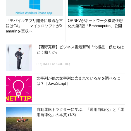
カーネル時間の割合が上昇する。
「モバイルアプリ開発に最適な言
OPNFVがネットワーク機能仮想
語はC#」――マイクロソフトがX
化の第2版「Brahmaputra」公開
amarinを買収へ
【西野亮廣】ビジネス書最新刊『北極星 僕たちは
どう働くか』
PR(FINCHI on GOETHE)
CPU使用率グラフで「カーネル時間」を表示する（1/2）
文字列が他の文字列に含まれているかを調べるに
は？［JavaScript］
▼
自動運転トラクターに学ぶ、「運用自動化」と「運
用自律化」の本質 (1/3)