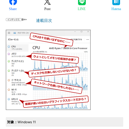
Share
Post
LINE
Hatena
連載目次
対象：
Windows 11