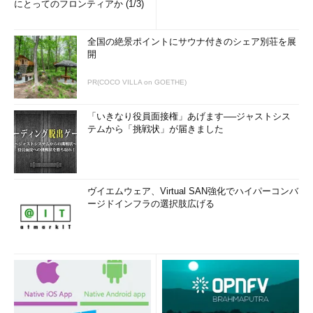
にとってのフロンティアか (1/3)
か（もしくは何もせずに、アイドル状態になっているか）を表す
数値である。100％ならフル稼働、0％に近い値ならアイドル状態
全国の絶景ポイントにサウナ付きのシェア別荘を展
を表す。
開
CPUの使用率が100％近くになり、それがずっと続いているよ
PR(COCO VILLA on GOETHE)
うならば、不正なプログラムを継続的に実行しているか、CPU性
能が不足していることを疑う必要がある。もしCPUの性能不足な
「いきなり役員面接権」あげます──ジャストシス
ら、もっと高速なCPUのシステムにすべきであろう（もっともゲ
テムから「挑戦状」が届きました
ームでもしない限り、実際にはそのようなことは少ないが）。
CPUに余裕があるのにシステム全体の処理が遅い場合は、メモ
リが不足していてページングが頻繁に起こっていないか、ディス
ヴイエムウェア、Virtual SAN強化でハイパーコンバ
ク入出力が遅くて待ち時間が長くなっていないかなどを、後述の
ージドインフラの選択肢広げる
［
メモリ
］［
ディスク
］カテゴリーでチェックするとよい。
グラフ枠内を右クリックして表示されるメニューで［
カーネル
時間を表示する
］を「
オン
」にすると、Windows OSのカーネル
内部での処理に要する使用率を表示できる。例えばディスクI/O
やファイルシステムの暗号化、圧縮処理などで時間がかかると、