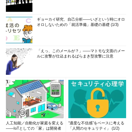
ッ
実行する
ド
数
ギョーカイ研究、自己分析――いざという時にオロ
ハ
ファイルやメモリやリソースなどの管理単位（を識別するためのIDのよ
オロしないための「就活準備」基礎の基礎 (1/3)
ン
うなもの）
ド
ル
数
稼
システムが起動／再起動してからの時間が「
日:時:分:秒
」で表示されてい
「えっ、このメールが？」――マトモな文面のメー
働
る
ルに攻撃が仕込まれるばらまき型攻撃に注意
時
間
［CPU］カテゴリーの表示内容
Windows OSにおけるプロセスやスレッドの詳細については、
Windows OS入門「
プロセスとスレッド
」も参照していただきた
い。
●CPU使用率とは？
人工知能／自動化が家庭を変える
“適度な不信感”をベースに考える
――IoTとしての「家」は開発者
「人間のセキュリティ」 (1/2)
「
CPU使用率
」とは、現在CPUがどの程度処理を実行している