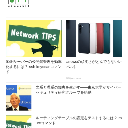
［CPU］カテゴリーの表示内容
ここからは、それぞれのカテゴリー項目について詳しく見てい
こう。まずは［
CPU
］カテゴリーの内容である。ここではCPUの
利用率などの他、CPUの型番やクロック周波数なども表示され
る。
SSHサーバーの公開鍵管理を効率
arrowsの頑丈さがとんでもないレ
化するには？ ssh-keyscanコマン
ベルに
ド
PR(arrows)
文系と理系の知恵を生かす――東京大学がサイバー
セキュリティ研究グループを始動
ルーティングテーブルの設定をテストするには？ ro
uteコマンド