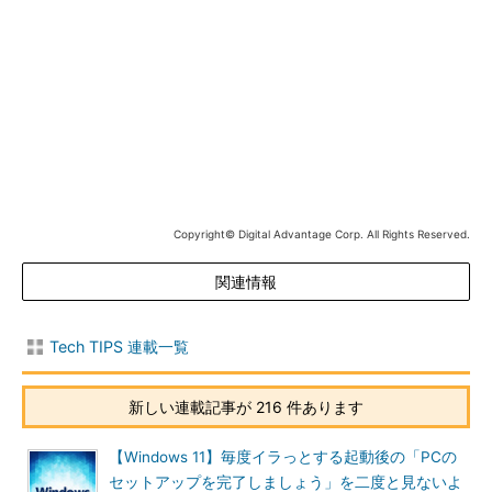
タスクマネージャーの起動方法については、Tech
TIPS「
Windows 11でも、タスクバーから『
タスクマネージャ
ー
』が起動できるようになりました
」を参照していただきたい。
タスクマネージャーで［パフォーマンス］画面を開くには
タスクマネージャーが起動したら、左上の［
≡
］メニューアイ
コンをクリックし、左端に表示されたメニューから［
パフォーマ
Copyright© Digital Advantage Corp. All Rights Reserved.
ンス
］を選ぶと、以下の画面のような「
パフォーマンス
」の画面
が表示される。
関連情報
Tech TIPS 連載一覧
新しい連載記事が 216 件あります
【Windows 11】毎度イラっとする起動後の「PCの
セットアップを完了しましょう」を二度と見ないよ