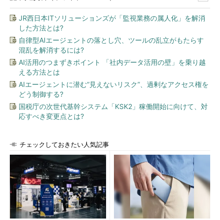
て見方を説明していく。
JR西日本ITソリューションズが「監視業務の属人化」を解消
した方法とは?
「要約ビュー」でパフォーマンスのグラフのみ表示するには
自律型AIエージェントの落とし穴、ツールの乱立がもたらす
混乱を解消するには?
タスクマネージャーの［
パフォーマンス
］画面には、デフォル
トでパフォーマンスのグラフの他にも、さまざまな情報が併せて
AI活用のつまずきポイント 「社内データ活用の壁」を乗り越
える方法とは
表示される。しかし、性能だけ注視したいのでグラフのみ表示さ
せたい、という場合もあるだろう。
AIエージェントに潜む“見えないリスク”、過剰なアクセス権を
どう制御する?
そのようなときにはパフォーマンスの数値あるいはグラフのみ
国税庁の次世代基幹システム「KSK2」稼働開始に向けて、対
応すべき変更点とは?
を表示する「
要約ビュー
」が便利だ。「
CPU
」「
メモリ
」「
ディ
スク
」……と縦に並んでいるカテゴリー部分をダブルクリックす
ると、全リソースのグラフ一覧が表示される。一方、右側に表示
チェックしておきたい人気記事
されているグラフ部分をダブルクリックすると、そのリソースの
グラフだけが表示される。