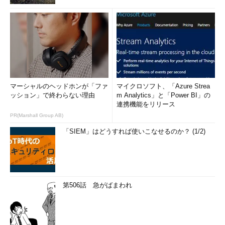
CPU使用率グラフで「カーネル時間」を表示する（2/2）
●CPUの論理プロセッサ別の使用率
マーシャルのヘッドホンが「ファ
マイクロソフト、「Azure Strea
ッション」で終わらない理由
m Analytics」と「Power BI」の
CPUの論理プロセッサ（コア内の単一スレッド実行ユニット）
連携機能をリリース
ごとの使用率を知りたい場合は、グラフを右クリックして、ポッ
PR(Marshall Group AB)
プアップメニューから［
グラフの変更
］－［
論理プロセッサ
］を
「SIEM」はどうすれば使いこなせるのか？ (1/2)
選択する。
第506話 急がばまわれ