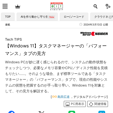
TOP
AIを作り動かし守り生かす
ロー/ノーコード
クラウドネイ
連載
2024年3月13日 公開
Tech TIPS
【Windows 11】タスクマネージャーの「パフォー
マンス」タブの見方
Windows PCが妙に遅く感じられるので、システムの動作状態を
チェックしつつ、必要なメモリ容量やCPU／ディスク性能を見積
もりたい……。そのような場合、まず標準ツールである「タスク
マネージャー」の「パフォーマンス」タブで、現在の性能やシス
テムの状態を把握するのが手っ取り早い。Windows 11を対象と
して、その見方を解説する。
[
島田広道
，デジタルアドバンテージ]
PC用表示
関連情報