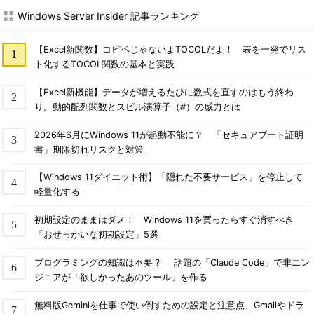
Windows Server Insider 記事ランキング
【Excel新関数】コピペじゃないよTOCOLだよ！ 表を一発でリス
ト化するTOCOL関数の基本と実践
【Excel新機能】データが増えるたびに数式を直すのはもう終わ
り。動的配列関数とスピル演算子（#）の威力とは
仮想マシンでの［CPU］カテゴリー詳細情報の例
2026年6月にWindows 11が起動不能に？ 「セキュアブート証明
書」期限切れリスクと対策
［メモリ］カテゴリーの表示内容
【Windows 11ダイエット術】「隠れた不要サービス」を停止して
軽量化する
［
メモリ
］カテゴリーを選ぶと、システム全体でのメモリの利
用状況とメモリに関するハードウェア情報などが表示される。
初期設定のままはダメ！ Windows 11を買ったらすぐ消すべき
「おせっかいな初期設定」5選
プログラミングの知識は不要？ 話題の「Claude Code」で非エン
ジニアが「欲しかったあのツール」を作る
無料版Geminiを仕事で使い倒すための設定と注意点、Gmailやドラ