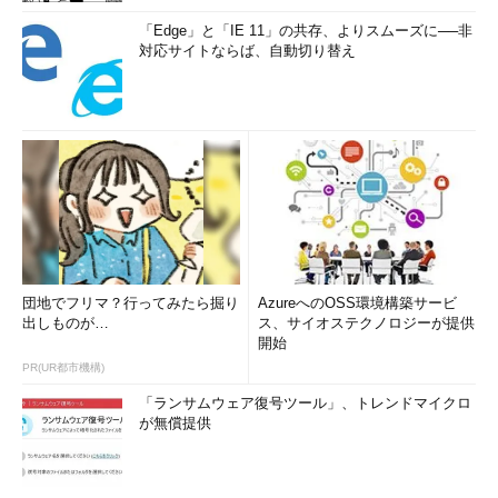
「Edge」と「IE 11」の共存、よりスムーズに──非
対応サイトならば、自動切り替え
CPU使用率グラフをコア別に表示する（1/2）
▼
団地でフリマ？行ってみたら掘り
AzureへのOSS環境構築サービ
出しものが…
ス、サイオステクノロジーが提供
開始
PR(UR都市機構)
「ランサムウェア復号ツール」、トレンドマイクロ
が無償提供