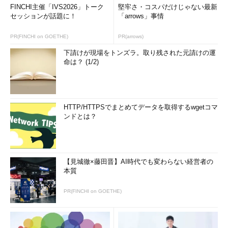
FINCHI主催「IVS2026」トーク
堅牢さ・コスパだけじゃない最新
セッションが話題に！
「arrows」事情
PR(FINCHI on GOETHE)
PR(arrows)
下請けが現場をトンズラ。取り残された元請けの運
命は？ (1/2)
タスクマネージャーでパフォーマンスのグラフのみ表示する
には
HTTP/HTTPSでまとめてデータを取得するwgetコマ
ンドとは？
【見城徹×藤田晋】AI時代でも変わらない経営者の
本質
PR(FINCHI on GOETHE)