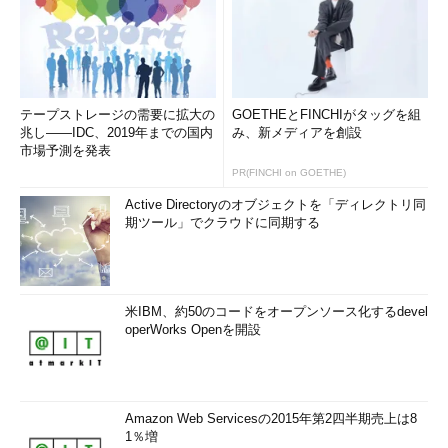
タスクマネージャーの「要約ビュー」（全リソース）
テープストレージの需要に拡大の
GOETHEとFINCHIがタッグを組
兆し――IDC、2019年までの国内
み、新メディアを創設
市場予測を発表
PR(FINCHI on GOETHE)
Active Directoryのオブジェクトを「ディレクトリ同
期ツール」でクラウドに同期する
米IBM、約50のコードをオープンソース化するdevel
タスクマネージャーの「要約ビュー」（特定リソースのみ）
operWorks Openを開設
いずれの要約ビューも、ウィンドウ内をダブルクリックすると
元の詳細表示に戻る。
Amazon Web Servicesの2015年第2四半期売上は8
1％増