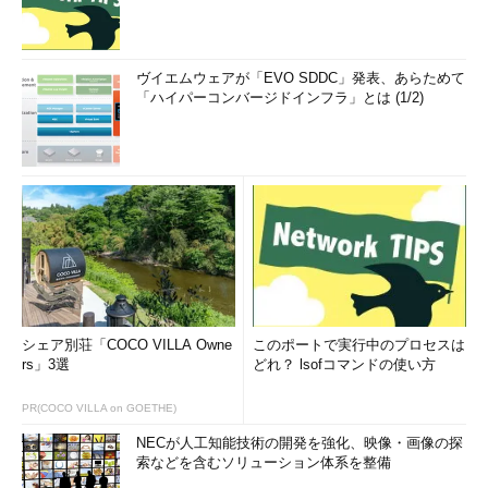
［CPU］カテゴリーの表示内容
ヴイエムウェアが「EVO SDDC」発表、あらためて
「ハイパーコンバージドインフラ」とは (1/2)
各表示項目の概要は次の通りである。
項
概要
目
使
CPUがどれだけ利用されているかを表す率。全CPU／全コア／全スレッ
用
ドで通算して計算される。例えば全コアがそれぞれ100％動作すると利用
率
率は100％になる
速
CPUのクロック周波数。アイドル時や低負荷時はクロックを下げて消費
度
電力を抑制するので、CPUの理論最大クロック周波数よりも低くなる
プ
OSから見たプログラムの実行単位。通常のWindows OSでは数百プロセ
シェア別荘「COCO VILLA Owne
このポートで実行中のプロセスは
ロ
スが実行中となっている。通常はアプリを一つ起動すると、一つないし
rs」3選
どれ？ lsofコマンドの使い方
セ
は複数のプロセスが実行される
ス
PR(COCO VILLA on GOETHE)
数
NECが人工知能技術の開発を強化、映像・画像の探
ス
プロセスの中にある実際の実行単位。一つのプロセスには複数のスレッ
索などを含むソリューション体系を整備
レ
ドが含まれているのが普通。CPUコアは、スレッド単位でプログラムを