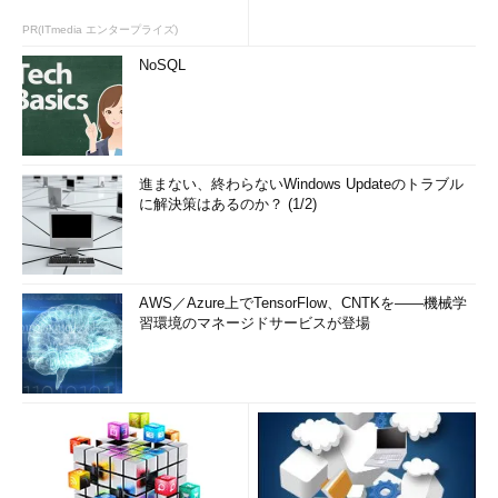
PR(ITmedia エンタープライズ)
NoSQL
進まない、終わらないWindows Updateのトラブル
に解決策はあるのか？ (1/2)
AWS／Azure上でTensorFlow、CNTKを――機械学
習環境のマネージドサービスが登場