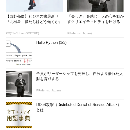
阿部川
ゲームからPCを触ったという方が比較的多い印象です
【西野亮廣】ビジネス書最新刊
「楽しさ」を感じ、人の心を動か
が、動画からスタートしたのですね。学校でPCの授業はあった
『北極星 僕たちはどう働くか』
すクリエイティビティを届ける
のですか。
PR(FINCHI on GOETHE)
PR(dentsu Japan)
張さん
そうですね、PCの基本知識はもちろん勉強しました
Hello Python (1/3)
よ。それ以外だと中学校のとき、「Adobe Photoshop」を習いま
した。
阿部川
中学生の時点でグラフィックスを描いたり動画を見たり
といったことにPCを使っていたということですね。もう、普通
全員がリーダーシップを発揮し、自分より優れた人
の生活の中にPCがちゃんと入っていて、身の回りにあるものだ
財を育成する
ったのですね。
PR(dentsu Japan)
眠らずがんばった競技会
DDoS攻撃（Distributed Denial of Service Attack）
とは