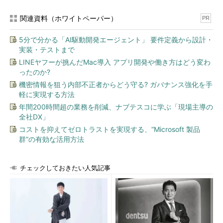
の年で「これがCPU」と言って遊ぶなんてすごいですね。最初に
関連資料（ホワイトペーパー）
PR
やったものとか覚えていますか。主にゲームでしょうか。
5分で分かる「AI駆動開発エージェント」 要件定義から設計・
張さん
記憶にあるのはゲームより、アニメなどの動画を見てい
実装・テストまで
たことですね。主に中国のアニメですが、日本のものも見ていま
LINEヤフーが挑んだMac導入 アプリ開発や働き方はどう変わ
したよ、『クレヨンしんちゃん』とか。
ったのか?
機密情報を狙う内部不正者からどう守る? ガバナンス強化を手
軽に実現する方法
日本のアニメを見ていた、
年間200時間超の業務を削減、ナブテスコに学ぶ「現場主導の
という方は過去のインタビュ
全社DX」
編集 中
村
ーでもいらっしゃいました
コストを抑えてゼロトラストを実現する、“Microsoft 製品
ね。世代によって違いはある
群”の有効な活用方法
でしょうけれど欧米では『
ド
ラゴンボール
』『
NARUTO
』
チェックしておきたい人気記事
『キャプテン翼』などが挙が
り、中国だと『
ドラえもん
』
『クレヨンしんちゃん』
『SLAM DUNK』などが人気
なようです。