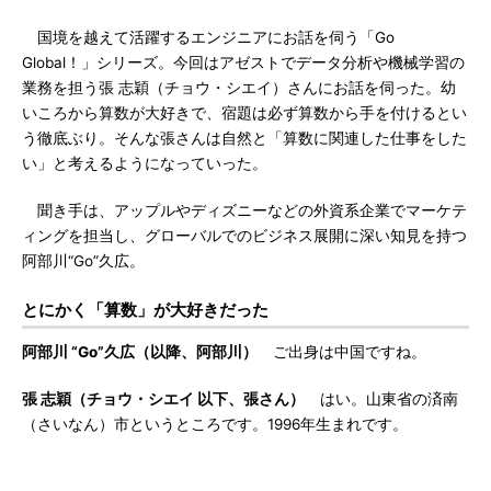
国境を越えて活躍するエンジニアにお話を伺う「Go
Global！」シリーズ。今回はアゼストでデータ分析や機械学習の
業務を担う張 志穎（チョウ・シエイ）さんにお話を伺った。幼
いころから算数が大好きで、宿題は必ず算数から手を付けるとい
う徹底ぶり。そんな張さんは自然と「算数に関連した仕事をした
い」と考えるようになっていった。
聞き手は、アップルやディズニーなどの外資系企業でマーケテ
ィングを担当し、グローバルでのビジネス展開に深い知見を持つ
阿部川“Go”久広。
とにかく「算数」が大好きだった
阿部川 “Go”久広（以降、阿部川）
ご出身は中国ですね。
張 志穎（チョウ・シエイ 以下、張さん）
はい。山東省の済南
（さいなん）市というところです。1996年生まれです。