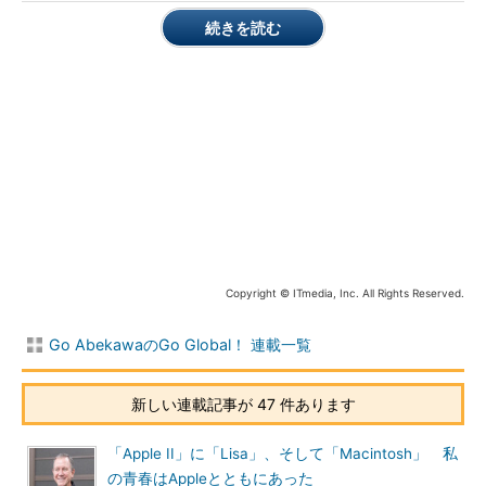
阿部川
おお、これはびっくりです。張さんが生まれる1年前、
続きを読む
「Windows 95」が出た1995年に私はガンガン仕事をしていまし
たので……。年を取るものです。子どものころはどんなお子さん
でしたか。
張さん
泣き虫な子どもでした。算数が好きだったので“めちゃ
めちゃ”勉強していました。
Copyright © ITmedia, Inc. All Rights Reserved.
Go AbekawaのGo Global！ 連載一覧
新しい連載記事が 47 件あります
小学校のときの張さん。散歩したら気持ちが良さそうな場所
「Apple II」に「Lisa」、そして「Macintosh」 私
ですね
の青春はAppleとともにあった