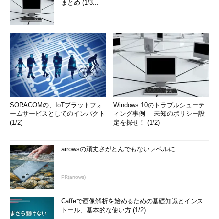
まとめ (1/3...
SORACOMの、IoTプラットフォ
Windows 10のトラブルシューテ
ームサービスとしてのインパクト
ィング事例──未知のポリシー設
(1/2)
定を探せ！ (1/2)
arrowsの頑丈さがとんでもないレベルに
PR(arrows)
Caffeで画像解析を始めるための基礎知識とインス
トール、基本的な使い方 (1/2)