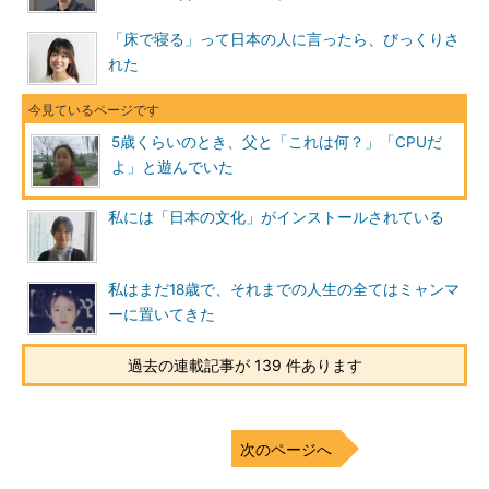
阿部川
何で算数が好きだったんですか。
「床で寝る」って日本の人に言ったら、びっくりさ
れた
張さん
理由はあまりないのですけど、答えを出すための試行錯
誤や解いたときの達成感が好きなのだと思います。この気持ちは
どう表せばいいんでしょうかね。そんな感じで大学時代までずっ
5歳くらいのとき、父と「これは何？」「CPUだ
と算数ばかり勉強していました。
よ」と遊んでいた
そういえば、幼稚園のころ「頭の中に考えた数字を当てる」と
私には「日本の文化」がインストールされている
いったゲームがはやっていました。ずっとそればかりしていたの
で、そのゲームが算数を好きになるきっかけだったのかもしれま
せん。
私はまだ18歳で、それまでの人生の全てはミャンマ
ーに置いてきた
阿部川
PCとの出会いはいつでしたか？
張さん
2000年ごろ、父が買ったPCが初めてですね。家で、父
過去の連載記事が 139 件あります
が夜遅くまでPCを分解したり組み立てたりしているのを、よく
見ていました。私はお父さんが大好きなので「これは何？」
「CPUだよ」などと教えてもらいました。
次のページへ
阿部川
2000年ごろといったら張さんは4、5歳でしょうか。そ