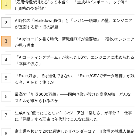
“応用情報が消える”って本当？ 「生成AIパスポート」って何？
IT資格の今を読む
AI時代の「Markdown負債」と「レガシー脱却」の壁、エンジニア
が直面する新・旧の課題
「AIがコードを書く時代、新職種FDEが需要増」 7割のエンジニア
が思う理由
「AIコーディングブーム」が去ったUSで、エンジニアに求められる
「本体の強さ」
「Excel好き」では進化できない、「Excel/CSVでデータ連携」が残
る今、AIをどう使うか
最高で「年収6000万超」――国内企業が設けた高度AI職 どんな
スキルが求められるのか
生成AIを“使ったことない”エンジニアは「楽しさ」が半分？ 仕事
に「満足」する理由は年代別でこんなに違った
富士通を抜いて2位に躍進したITベンダーは？ IT業界の就職人気企