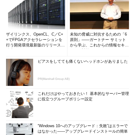
ザイリンクス、OpenCL、C／C+
未知の脅威に対抗するための「6
+でFPGAアクセラレーションを
原則」――ガートナー サミット
行う開発環境最新版のリリースを
から学ぶ、これからの情報セキュ
発表
リティ対策
ピアスをしてても痛くないヘッドホンがありました
PR(Marshall Group AB)
これだけはやっておきたい！ 基本的なサーバー管理
に役立つグループポリシー設定
“Windows 10へのアップグレード：失敗”はエラーで
はなかった――アップグレードインストールの簡単