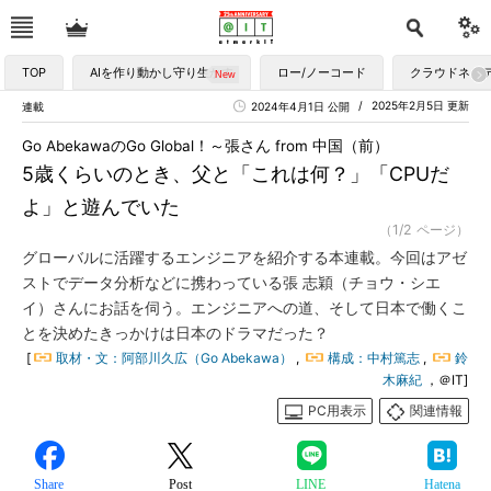
TOP
AIを作り動かし守り生かす
ロー/ノーコード
クラウドネイ
2025年2月5日 更新
連載
2024年4月1日 公開
Go AbekawaのGo Global！～張さん from 中国（前）
5歳くらいのとき、父と「これは何？」「CPUだ
よ」と遊んでいた
（1/2 ページ）
グローバルに活躍するエンジニアを紹介する本連載。今回はアゼ
ストでデータ分析などに携わっている張 志穎（チョウ・シエ
イ）さんにお話を伺う。エンジニアへの道、そして日本で働くこ
とを決めたきっかけは日本のドラマだった？
[
取材・文：阿部川久広（Go Abekawa）
,
構成：中村篤志
,
鈴
木麻紀
，＠IT]
PC用表示
関連情報
Share
Post
LINE
Hatena