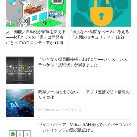
人工知能／自動化が家庭を変える
“適度な不信感”をベースに考える
――IoTとしての「家」は開発者
「人間のセキュリティ」 (1/2)
にとってのフロンティアか (1/3)
「いきなり役員面接権」あげます──ジャストシス
テムから「挑戦状」が届きました
既存ツールは捨てない！ アプリ連携で防ぐ情報の
サイロ化
PR(ITmedia エンタープライズ)
ヴイエムウェア、Virtual SAN強化でハイパーコンバ
ージドインフラの選択肢広げる