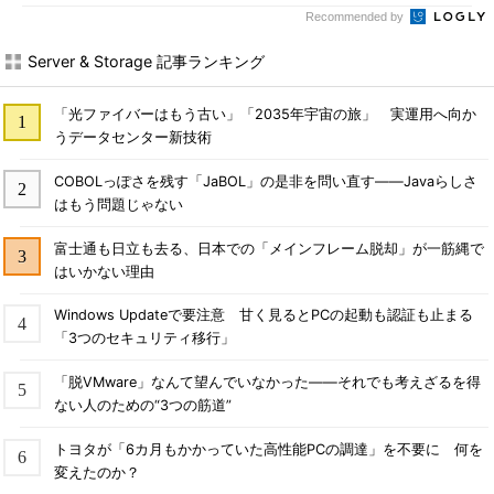
Recommended by
Server & Storage 記事ランキング
「光ファイバーはもう古い」「2035年宇宙の旅」 実運用へ向か
うデータセンター新技術
COBOLっぽさを残す「JaBOL」の是非を問い直す――Javaらしさ
はもう問題じゃない
富士通も日立も去る、日本での「メインフレーム脱却」が一筋縄で
はいかない理由
Windows Updateで要注意 甘く見るとPCの起動も認証も止まる
「3つのセキュリティ移行」
「脱VMware」なんて望んでいなかった――それでも考えざるを得
ない人のための“3つの筋道”
トヨタが「6カ月もかかっていた高性能PCの調達」を不要に 何を
変えたのか？