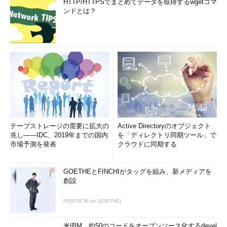
HTTP/HTTPSでまとめてデータを取得するwgetコマ
ンドとは？
テープストレージの需要に拡大の
Active Directoryのオブジェクト
兆し――IDC、2019年までの国内
を「ディレクトリ同期ツール」で
市場予測を発表
クラウドに同期する
GOETHEとFINCHIがタッグを組み、新メディアを
創設
PR(FINCHI on GOETHE)
米IBM、約50のコードをオープンソース化するdevel