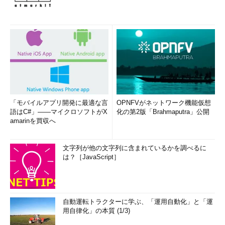
「モバイルアプリ開発に最適な言
OPNFVがネットワーク機能仮想
語はC#」――マイクロソフトがX
化の第2版「Brahmaputra」公開
amarinを買収へ
文字列が他の文字列に含まれているかを調べるに
は？［JavaScript］
自動運転トラクターに学ぶ、「運用自動化」と「運
用自律化」の本質 (1/3)