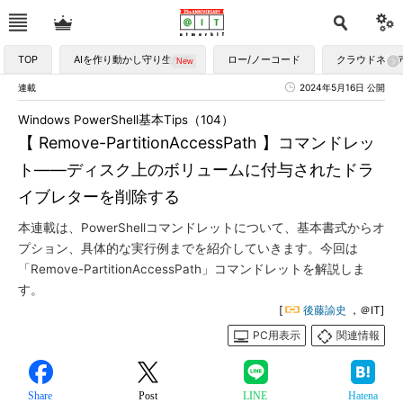
TOP
AIを作り動かし守り生かす
ロー/ノーコード
クラウドネイ
連載
2024年5月16日 公開
Windows PowerShell基本Tips（104）
【 Remove-PartitionAccessPath 】コマンドレッ
ト――ディスク上のボリュームに付与されたドラ
イブレターを削除する
本連載は、PowerShellコマンドレットについて、基本書式からオ
プション、具体的な実行例までを紹介していきます。今回は
「Remove-PartitionAccessPath」コマンドレットを解説しま
す。
[
後藤諭史
，＠IT]
PC用表示
関連情報
Share
Post
LINE
Hatena