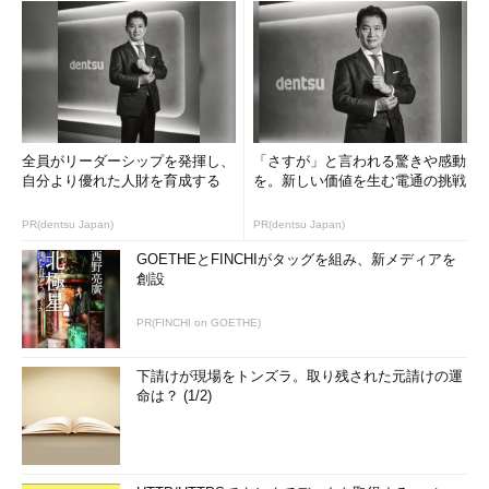
全員がリーダーシップを発揮し、
「さすが」と言われる驚きや感動
自分より優れた人財を育成する
を。新しい価値を生む電通の挑戦
PR(dentsu Japan)
PR(dentsu Japan)
GOETHEとFINCHIがタッグを組み、新メディアを
創設
PR(FINCHI on GOETHE)
下請けが現場をトンズラ。取り残された元請けの運
命は？ (1/2)