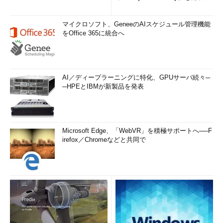
マイクロソフト、GeneeのAIスケジュール管理機能
をOffice 365に統合へ
AI／ディープラーニングに特化、GPUサーバ続々─
─HPEとIBMが新製品を発表
Microsoft Edge、「WebVR」を積極サポートへ──F
irefox／Chromeなどと共同で