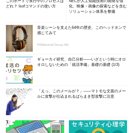
このポートで実行中のプロセスは
NECが人工知能技術の開発を強
どれ？ lsofコマンドの使い方
化、映像・画像の探索などを含む
ソリューション体系を整備
音楽シーンを支えた64年の歴史、このヘッドホンで
感じてみて
PR(Marshall Group AB)
ギョーカイ研究、自己分析――いざという時にオロ
オロしないための「就活準備」基礎の基礎 (1/3)
「えっ、このメールが？」――マトモな文面のメー
ルに攻撃が仕込まれるばらまき型攻撃に注意