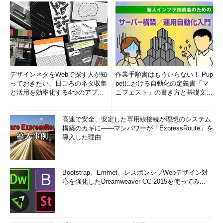
デザインネタをWebで探す人が知
作業手順書はもういらない！ Pup
っておきたい、日ごろのネタ収集
petにおける自動化の定義書「マ
と活用を効率化する4つのアプリ
ニフェスト」の書き方と基礎文法
(1/3)
まとめ (1/5)
高速で安全、安定した専用線接続が理想のシステム
構築のカギに――マンパワーが「ExpressRoute」を
導入した理由
Bootstrap、Emmet、レスポンシブWebデザイン対
応を強化したDreamweaver CC 2015を使ってみ...