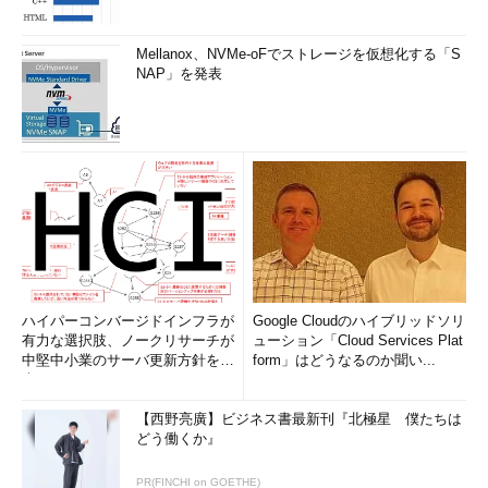
Mellanox、NVMe-oFでストレージを仮想化する「S
NAP」を発表
ハイパーコンバージドインフラが
Google Cloudのハイブリッドソリ
有力な選択肢、ノークリサーチが
ューション「Cloud Services Plat
中堅中小業のサーバ更新方針を調
form」はどうなるのか聞い...
査
【西野亮廣】ビジネス書最新刊『北極星 僕たちは
どう働くか』
PR(FINCHI on GOETHE)