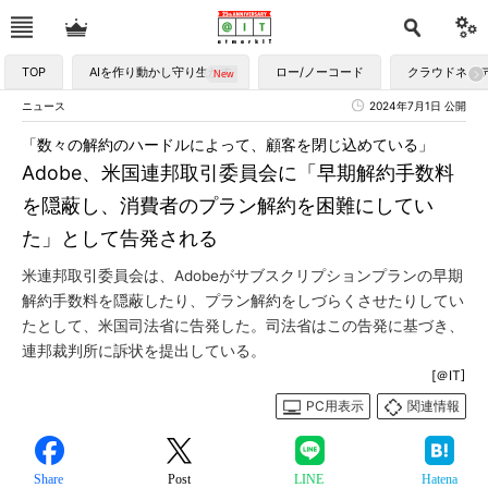
TOP
AIを作り動かし守り生かす
ロー/ノーコード
クラウドネイ
ニュース
2024年7月1日 公開
「数々の解約のハードルによって、顧客を閉じ込めている」
Adobe、米国連邦取引委員会に「早期解約手数料
を隠蔽し、消費者のプラン解約を困難にしてい
た」として告発される
米連邦取引委員会は、Adobeがサブスクリプションプランの早期
解約手数料を隠蔽したり、プラン解約をしづらくさせたりしてい
たとして、米国司法省に告発した。司法省はこの告発に基づき、
連邦裁判所に訴状を提出している。
[＠IT]
PC用表示
関連情報
Share
Post
LINE
Hatena