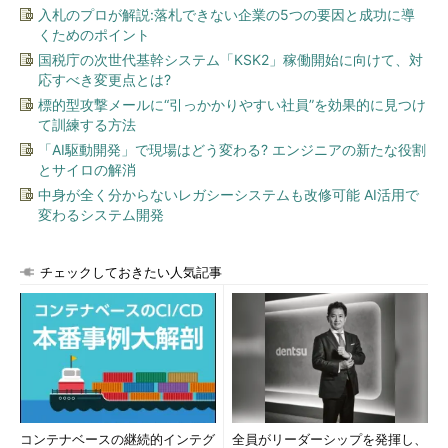
入札のプロが解説:落札できない企業の5つの要因と成功に導
くためのポイント
国税庁の次世代基幹システム「KSK2」稼働開始に向けて、対
応すべき変更点とは?
標的型攻撃メールに“引っかかりやすい社員”を効果的に見つけ
て訓練する方法
「AI駆動開発」で現場はどう変わる? エンジニアの新たな役割
とサイロの解消
中身が全く分からないレガシーシステムも改修可能 AI活用で
変わるシステム開発
チェックしておきたい人気記事
コンテナベースの継続的インテグ
全員がリーダーシップを発揮し、