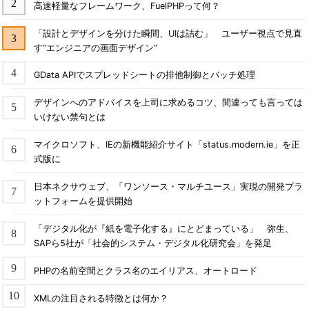
高速軽量なフレームワーク、FuelPHPって何？
「設計とデザインを分けた瞬間、UIは詰む」 ユーザー視点で見直
す“エンジニアの画面デザイン”
GData APIでスプレッドシートの排他制御とバッチ処理
デザインへのアドバイスを上司に求めるコツ、間違っても言っては
いけない禁句とは
マイクロソフト、IEの新機能紹介サイト「status.modern.ie」を正
式版に
日本ネクサウェブ、「ワンソース・マルチユース」実現の開発プラ
ットフォームを提供開始
「デジタル化が『紙を電子化する』にとどまっている」 弥生、
SAPら5社が「社会的システム・デジタル化研究会」を発足
PHPの名前空間とクラス名のエイリアス、オートロード
XMLの注目される特徴とは何か？