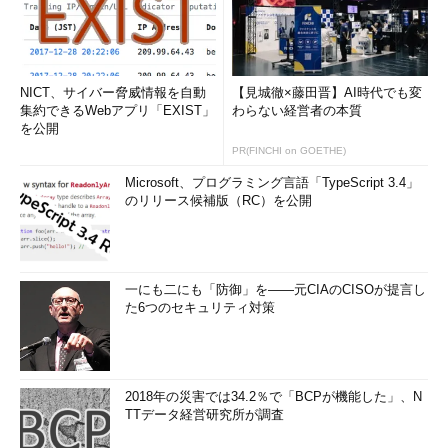
NICT、サイバー脅威情報を自動
【見城徹×藤田晋】AI時代でも変
集約できるWebアプリ「EXIST」
わらない経営者の本質
を公開
PR(FINCHI on GOETHE)
Microsoft、プログラミング言語「TypeScript 3.4」
のリリース候補版（RC）を公開
一にも二にも「防御」を――元CIAのCISOが提言し
た6つのセキュリティ対策
2018年の災害では34.2％で「BCPが機能した」、N
TTデータ経営研究所が調査