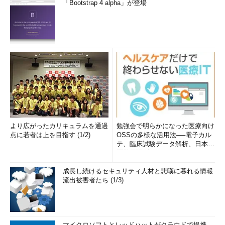
「Bootstrap 4 alpha」が登場
より広がったカリキュラムを通過
勉強会で明らかになった医療向け
点に若者は上を目指す (1/2)
OSSの多様な活用法──電子カル
テ、臨床試験データ解析、日本語
医学用語プラットフォーム、画...
成長し続けるセキュリティ人材と悲嘆に暮れる情報
流出被害者たち (1/3)
マイクロソフトとレッドハットがクラウドで提携