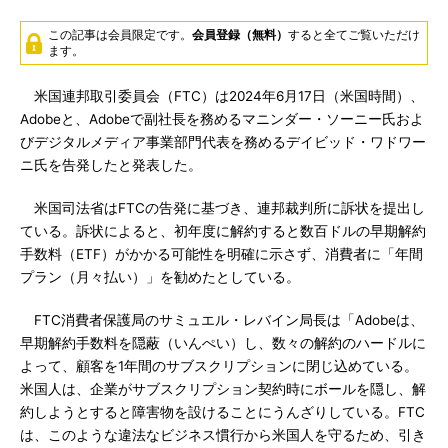
この記事は会員限定です。
会員登録（無料）
すると全てご覧いただけ
ます。
米国連邦取引委員会（FTC）は2024年6月17日（米国時間）、
Adobeと、Adobeで副社長を務めるマニンダー・ソーニー氏およ
びデジタルメディア事業部門代表を務めるデイビッド・ワドワー
ニ氏を告発したと発表した。
米国司法省はFTCの告発に基づき、連邦裁判所に訴状を提出し
ている。訴状によると、初年度に解約すると数百ドルの早期解約
手数料（ETF）がかかる可能性を明確に示さず、消費者に「年間
プラン（月々払い）」を勧めたとしている。
FTC消費者保護局のサミュエル・レバイン局長は「Adobeは、
早期解約手数料を隠蔽（いんぺい）し、数々の解約のハードルに
よって、顧客を1年間のサブスクリプションに閉じ込めている。
米国人は、企業がサブスクリプション契約時にボールを隠し、解
約しようとすると障害物を設けることにうんざりしている。FTC
は、このような違法なビジネス慣行から米国人を守るため、引き