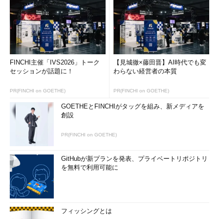
FINCHI主催「IVS2026」トーク
【見城徹×藤田晋】AI時代でも変
セッションが話題に！
わらない経営者の本質
PR(FINCHI on GOETHE)
PR(FINCHI on GOETHE)
GOETHEとFINCHIがタッグを組み、新メディアを
創設
PR(FINCHI on GOETHE)
GitHubが新プランを発表、プライベートリポジトリ
を無料で利用可能に
フィッシングとは