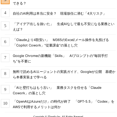
できる？
自社のAI利用は本当に安全？ 現場放任に潜む「4大リスク」
「アイデア出しを抜いた」 生成AIなしで最も不安になる業務とい
えば？
「Claudeより4割安い」 M365のExcel/メール操作を丸投げる
「Copilot Cowork」“従量課金”の落とし穴
Google Chromeの新機能「Skills」 AIプロンプトの“毎回手打
ち”を不要に
無料で読めるAIエージェントの実践ガイド、Googleが公開 基礎か
ら本番実装まで学べる
「AIと壁打ちはもう古い」 業務タスクを任せる「Claude
Cowork」の落とし穴
「OpenAIはAzureだけ」の時代が終了 「GPT-5.5」「Codex」を
AWSで利用するメリットは何か
Copyright © ITmedia Inc. All Rights Reserved.