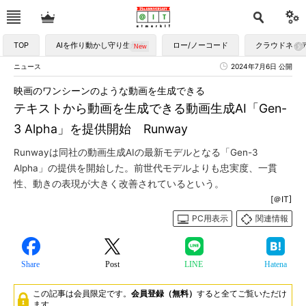
TOP
AIを作り動かし守り生かす
ロー/ノーコード
クラウドネイ
ニュース
2024年7月6日 公開
映画のワンシーンのような動画を生成できる
テキストから動画を生成できる動画生成AI「Gen-
3 Alpha」を提供開始 Runway
Runwayは同社の動画生成AIの最新モデルとなる「Gen-3
Alpha」の提供を開始した。前世代モデルよりも忠実度、一貫
性、動きの表現が大きく改善されているという。
[＠IT]
PC用表示
関連情報
Share
Post
LINE
Hatena
この記事は会員限定です。
会員登録（無料）
すると全てご覧いただけ
ます。