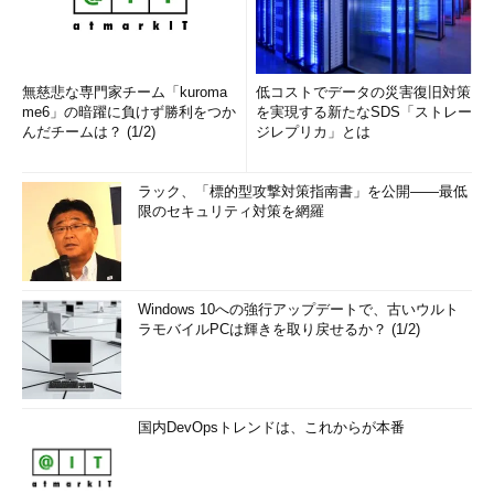
無慈悲な専門家チーム「kuroma
低コストでデータの災害復旧対策
me6」の暗躍に負けず勝利をつか
を実現する新たなSDS「ストレー
んだチームは？ (1/2)
ジレプリカ」とは
ラック、「標的型攻撃対策指南書」を公開――最低
限のセキュリティ対策を網羅
Windows 10への強行アップデートで、古いウルト
ラモバイルPCは輝きを取り戻せるか？ (1/2)
国内DevOpsトレンドは、これからが本番