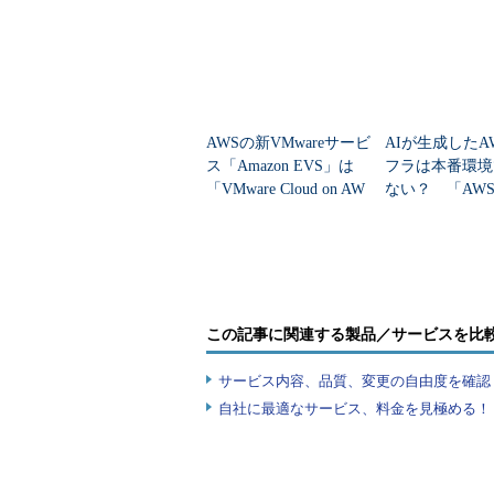
AWSの新VMwareサービ
AIが生成したA
ス「Amazon EVS」は
フラは本番環境
「VMware Cloud on AW
ない？ 「AWS 
S」とどうすみ分けるの
rver」はどう
か
この記事に関連する製品／サービスを比
サービス内容、品質、変更の自由度を確認
自社に最適なサービス、料金を見極める！『I