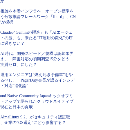
のか
AI推論を本番インフラへ オープン標準を
う分散推論フレームワーク「llm-d」、CN
Fが採択
ClaudeとGeminiの躍進」も「AIエージェ
トの波」も、来たる“IT運用の変化”の序
章に過ぎない？
「AI時代、開発スピード／規模は認知限界
超え」 障害対応の初期調査15分をどう
「実質ゼロ」にした？
「運用エンジニアは“燃え尽き予備軍”をや
るべし」 PagerDuty会長が語るインシデ
ト対応“進化論”
loud Native Community Japanキックオフミ
ートアップで語られたクラウドネイティブ
の現在と日本の貢献
AlmaLinux 9.2」がセキュリティ認証取
、企業の“OS選定”にどう影響する？