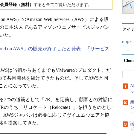
会員登録（無料）
すると全てご覧いただけます。
 on AWS）のAmazon Web Services（AWS）による販
Sの日本法人であるアマゾンウェブサービスジャパン
アイ
いた。
キャ
 Cloud on AWS」の販売が終了したと発表 「サービス
Clou
AWSは当初からあくまでもVMwareのプロダクト。だ
含めて共同開発を続けてきたものだ。そしてAWSと同
ことになっていた。
る7つの道筋として「7R」を定義し、顧客との対話に
7Rのうち「リロケート（Relocate）」を担うものとし
ー
、AWSジャパンは必要に応じてヴイエムウェアと協
略を提案してきた。
誕
ピ