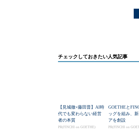
チェックしておきたい人気記事
【見城徹×藤田晋】AI時
GOETHEとFIN
代でも変わらない経営
ッグを組み、新
者の本質
アを創設
PR(FINCHI on GOETHE)
PR(FINCHI on GOE