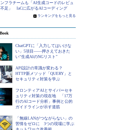
インフラチームも「AI生成コードのレビュ
不足」 IaCに広がるAIコーディング
»
ランキングをもっと見る
Book
ChatGPTに「入力してはいけな
い」5項目――押さえておきた
い“生成AIのNGリスト”
API設計の常識が変わる？
HTTP新メソッド「QUERY」と
セキュリティ対策を学ぶ
フロンティアAIとサイバーセキ
ュリティ対策の現在地 「17万
行のAIコード分析」事例と公的
ガイドラインが示す道筋
「無線LANがつながらない」の
苦情をゼロに 3つの現場に学ぶ
ネットワーク改善術