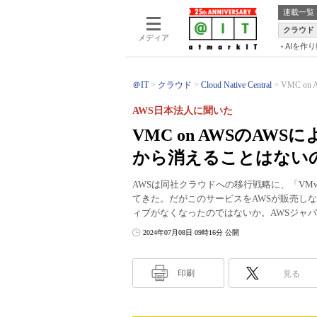
連載一覧
クラウド
メディア
AIを作
＠IT
クラウド
Cloud Native Central
VMC o
AWS日本法人に聞いた
VMC on AWSのAW
から消えることはない
AWSは同社クラウドへの移行戦略に、「VMware
てきた。だがこのサービスをAWSが販売し
ィブがなくなったのではないか。AWSジャ
2024年07月08日 09時16分 公開
印刷
見る