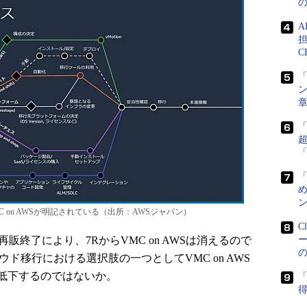
担
C
「
ン
め
ン
 on AWSが明記されている（出所：AWSジャパン）
C
の再販終了により、7RからVMC on AWSは消えるので
ド移行における選択肢の一つとしてVMC on AWS
低下するのではないか。
「
得