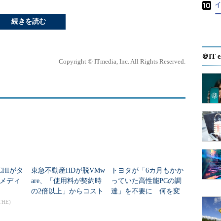
ー
続きを読む
＠IT e
Copyright © ITmedia, Inc. All Rights Reserved.
CHIがタ
東急不動産HDが脱VMw
トヨタが「6カ月もかか
メディ
are、「使用料が契約時
っていた高性能PCの調
の2倍以上」からコスト
達」を不要に 何を変
を何％削減できたの
えたのか？
THE)
か？