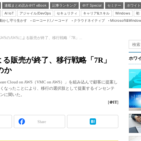
連載まとめ読み＠IT eBook
記事ランキング
＠IT Special
セミナー
ホワイト
AI IoT
アジャイル/DevOps
セキュリティ
キャリア&スキル
Windows
初
り動かし守り生かす
ローコード/ノーコード
クラウドネイティブ
Microsoft&Windo
Server & Storage
HTML5 + UX
n AWSのAWSによる販売が終了、移行戦略「7R」...
Smart & Social
Coding Edge
Sによる販売が終了、移行戦略「7R」
ホワ
Java Agile
のか
Database Expert
 Cloud on AWS（VMC on AWS）」を組み込んで顧客に提案し
Linux ＆ OSS
なくなったことにより、移行の選択肢として提案するインセンテ
パンに聞いた。
Master of IP Networ
[
＠IT
]
Security & Trust
Test & Tools
Share
Insider.NET
ブログ