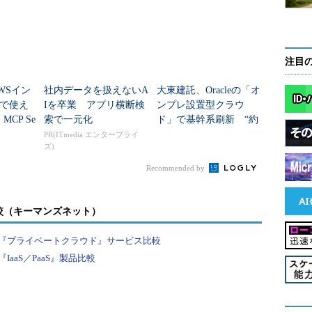
注目
WSイン
社内データを扱えないA
大東建託、Oracleの「オ
で使え
Iを卒業 アプリ横断検
ンプレ設置型クラウ
MCP Se
索で一元化
ド」で基幹系刷新 “約
役立つのか
40のDB基盤”統合で何
PR(ITmedia エンタープライ
ズ)
が変わる？
Recommended by
較（キーマンズネット）
『プライベートクラウド』サービス比較
aaS／PaaS』製品比較