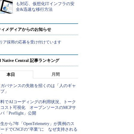
も対応、仮想化ITインフラの安
全&迅速な移行方法
ティメディアからのお知らせ
リア採用の応募を受け付けています
d Native Central 記事ランキング
月間
本日
AIガバナンスの失敗を招くのは「人のギャ
ップ」
無料でAIコーディングの利用状況、トーク
ンコスト可視化 オープンソースのMCPサ
バ「Preflight」公開
生から7年「OpenTelemetry」が異例のス
ードでCNCFの“卒業”に なぜ支持される