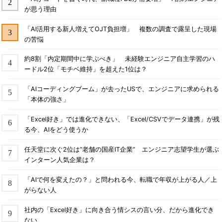
が思う理由
「AI活用する新人増えてOJT負担増」 複数の調査で露呈した現場
の苦悩
約8割「内定期間中に学ぶべき」 未経験エンジニア自主学習のハ
ードル2位「モチベ維持」を超えた1位は？
「AIコーディングブーム」が去ったUSで、エンジニアに求められる
「本体の強さ」
「Excel好き」では進化できない、「Excel/CSVでデータ連携」が残
る今、AIをどう使うか
任天堂に次ぐ2位は“老舗の国産IT企業” エンジニア志望学生が選ぶ
インターン人気企業は？
「AIで何を変えたの？」と問われる今、転職で年収が上がる人／上
がらない人
社内の「Excel好き」に向き合う情シスの言い分、だから進化でき
ない