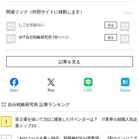
関連リンク（外部サイトに移動します）
4 links
しごとのみらい
＠I
見る
＠IT自分戦略研究所 FBページ
＠
見る
記事を見る
Share
Post
LINE
Hatena
自分戦略研究所 記事ランキング
富士通を抜いて2位に躍進したITベンダーは？ IT業界の就職人気企
業トップ20
「AIがコードを書く時代、新職種FDEが需要増」 7割のエンジニア