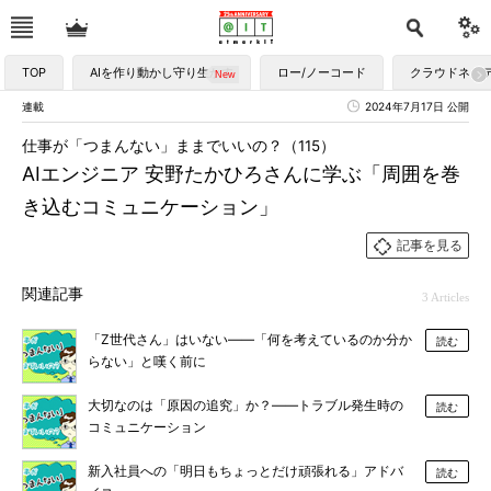
TOP
AIを作り動かし守り生かす
ロー/ノーコード
クラウドネイ
連載
2024年7月17日 公開
仕事が「つまんない」ままでいいの？（115）
AIエンジニア 安野たかひろさんに学ぶ「周囲を巻
き込むコミュニケーション」
記事を見る
関連記事
3 Articles
「Z世代さん」はいない――「何を考えているのか分か
読む
らない」と嘆く前に
大切なのは「原因の追究」か？――トラブル発生時の
読む
コミュニケーション
新入社員への「明日もちょっとだけ頑張れる」アドバ
読む