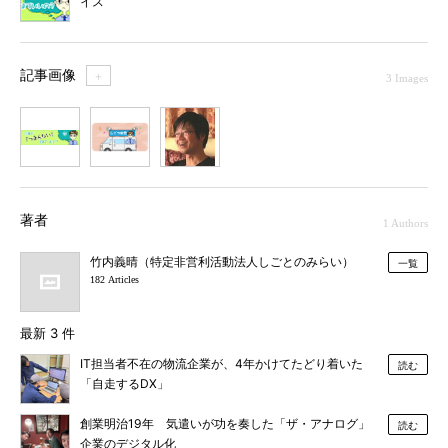
イス
記事画像
＋
3 Images
1
2
3
著者
1 Authors
竹内義晴（特定非営利活動法人しごとのみらい）
一覧
182 Articles
最新 3 件
IT担当者不在の物流企業が、4年かけてたどり着いた
読む
「自走するDX」
創業明治19年 気遣いが功を奏した「ザ・アナログ」
読む
企業のデジタル化