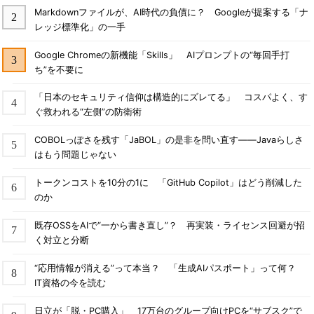
Markdownファイルが、AI時代の負債に？ Googleが提案する「ナ
レッジ標準化」の一手
Google Chromeの新機能「Skills」 AIプロンプトの“毎回手打
ち”を不要に
「日本のセキュリティ信仰は構造的にズレてる」 コスパよく、す
ぐ救われる“左側”の防衛術
COBOLっぽさを残す「JaBOL」の是非を問い直す――Javaらしさ
はもう問題じゃない
トークンコストを10分の1に 「GitHub Copilot」はどう削減した
のか
既存OSSをAIで“一から書き直し”？ 再実装・ライセンス回避が招
く対立と分断
“応用情報が消える”って本当？ 「生成AIパスポート」って何？
IT資格の今を読む
日立が「脱・PC購入」 17万台のグループ向けPCを“サブスク”で