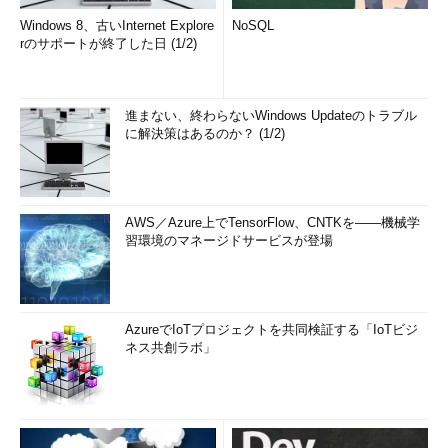
Windows 8、古いInternet Explore
NoSQL
rのサポートが終了した日 (1/2)
進まない、終わらないWindows Updateのトラブル
に解決策はあるのか？ (1/2)
AWS／Azure上でTensorFlow、CNTKを――機械学
習環境のマネージドサービスが登場
AzureでIoTプロジェクトを共同検証する「IoTビジ
ネス共創ラボ」