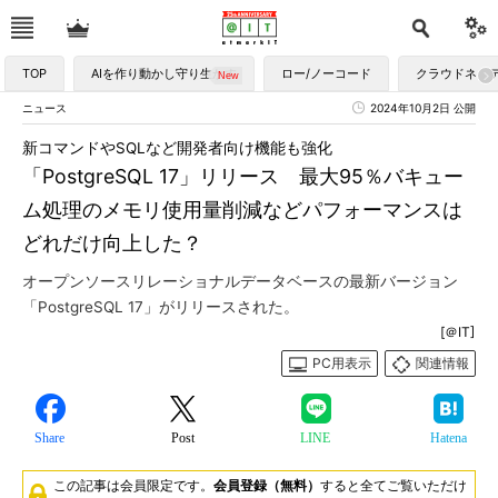
TOP
AIを作り動かし守り生かす
ロー/ノーコード
クラウドネイ
ニュース
2024年10月2日 公開
新コマンドやSQLなど開発者向け機能も強化
「PostgreSQL 17」リリース 最大95％バキュー
ム処理のメモリ使用量削減などパフォーマンスは
どれだけ向上した？
オープンソースリレーショナルデータベースの最新バージョン
「PostgreSQL 17」がリリースされた。
[＠IT]
PC用表示
関連情報
Share
Post
LINE
Hatena
この記事は会員限定です。
会員登録（無料）
すると全てご覧いただけ