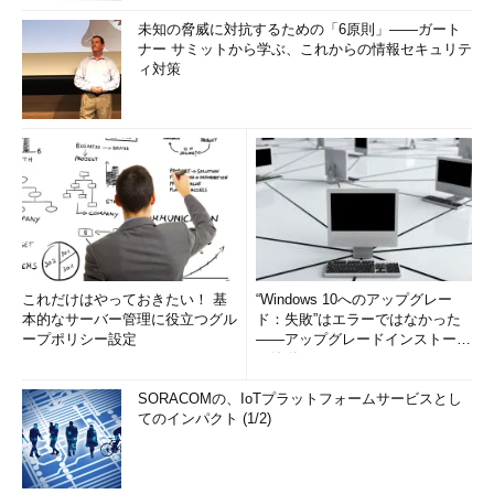
未知の脅威に対抗するための「6原則」――ガート
ナー サミットから学ぶ、これからの情報セキュリテ
ィ対策
これだけはやっておきたい！ 基
“Windows 10へのアップグレー
本的なサーバー管理に役立つグル
ド：失敗”はエラーではなかった
ープポリシー設定
――アップグレードインストール
の簡単まとめ (1/3...
SORACOMの、IoTプラットフォームサービスとし
てのインパクト (1/2)