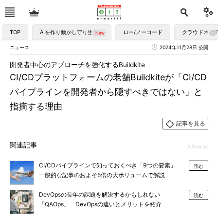
TOP
AIを作り動かし守り生かす
ロー/ノーコード
クラウドネイ
ニュース
2024年11月28日 公開
開発者中心のアプローチを強化するBuildkite
CI/CDプラットフォームの老舗Buildkiteが「CI/CD
パイプラインを開発者から隠すべきではない」と
指摘する理由
記事を見る
関連記事
3 Articles
CI/CDパイプラインで知っておくべき「9つの要素」
読む
一般的な記事のおよそ5倍の大ボリュームで解説
DevOpsの長年の課題を解決するかもしれない
読む
「QAOps」 DevOpsの違いとメリットを紹介