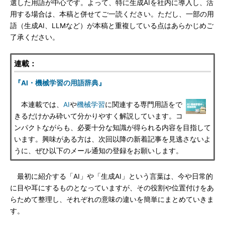
選した用語が中心です。よって、特に生成AIを社内に導入し、活
用する場合は、本稿と併せてご一読ください。ただし、一部の用
語（生成AI、LLMなど）が本稿と重複している点はあらかじめご
了承ください。
連載：
『AI・機械学習の用語辞典』
本連載では、
AI
や
機械学習
に関連する専門用語をで
きるだけかみ砕いて分かりやすく解説しています。コ
ンパクトながらも、必要十分な知識が得られる内容を目指して
います。興味がある方は、次回以降の新着記事を見逃さないよ
うに、ぜひ以下のメール通知の登録をお願いします。
最初に紹介する「AI」や「生成AI」という言葉は、今や日常的
に目や耳にするものとなっていますが、その役割や位置付けをあ
らためて整理し、それぞれの意味の違いを簡単にまとめていきま
す。