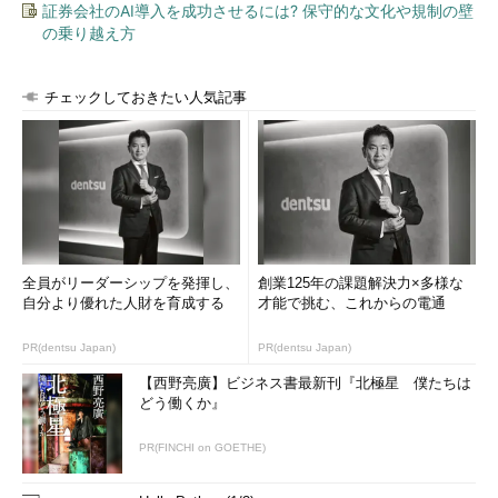
証券会社のAI導入を成功させるには? 保守的な文化や規制の壁
の乗り越え方
チェックしておきたい人気記事
全員がリーダーシップを発揮し、
創業125年の課題解決力×多様な
自分より優れた人財を育成する
才能で挑む、これからの電通
PR(dentsu Japan)
PR(dentsu Japan)
【西野亮廣】ビジネス書最新刊『北極星 僕たちは
どう働くか』
PR(FINCHI on GOETHE)