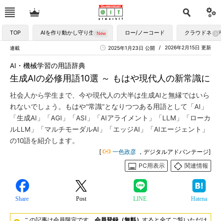
TOP
AIを作り動かし守り生かす
ロー/ノーコード
クラウドネイ
2026年2月15日 更新
連載
2025年1月23日 公開
AI・機械学習の用語辞典
生成AIの必修用語10選 ～ もはや現代人の新常識に
社会人から学生まで、今や現代人の大半は生成AIと無縁ではいら
れないでしょう。もはや“常識”となりつつある用語として「AI」
「生成AI」「AGI」「ASI」「AIアライメント」「LLM」「ローカ
ルLLM」「マルチモーダルAI」「エッジAI」「AIエージェント」
の10語を紹介します。
[
一色政彦
，デジタルアドバンテージ]
PC用表示
関連情報
Share
Post
LINE
Hatena
この記事は会員限定です。
会員登録（無料）
すると全てご覧いただけ