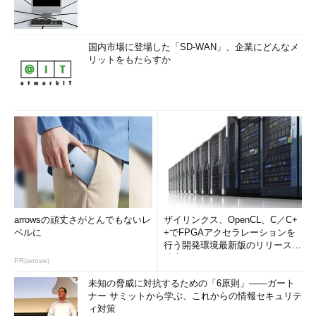
国内市場に登場した「SD-WAN」、企業にどんなメ
リットをもたらすか
arrowsの頑丈さがとんでもないレ
ザイリンクス、OpenCL、C／C+
ベルに
+でFPGAアクセラレーションを
行う開発環境最新版のリリースを
発表
PR(arrows)
未知の脅威に対抗するための「6原則」――ガート
ナー サミットから学ぶ、これからの情報セキュリテ
ィ対策