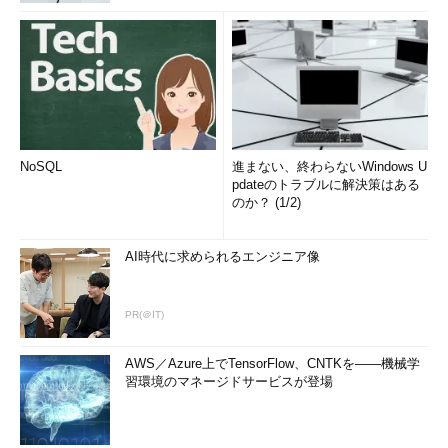
NoSQL
進まない、終わらないWindows U
pdateのトラブルに解決策はある
のか？ (1/2)
AI時代に求められるエンジニア像
PR(＠IT)
AWS／Azure上でTensorFlow、CNTKを――機械学
習環境のマネージドサービスが登場