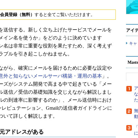
会員登録（無料）
すると全てご覧いただけます。
を送信する。新しく立ち上げたサービスでメールを
アイ
メイン名を使うか」をどのように決めています
キャ
ン名は非常に重要な役割を果たすため、深く考えず
ラブルを引き起こしかねません。
Mast
ながら、確実にメールを届けるために必要な設定や
意外と知らないメールサーバ構築・運用の基本
」。
ーズがシステム開発で高まる中で起きている「メー
ル送信／受信の基礎知識を交じえながら解説しまし
ルの到達率に影響するのか」、メール送信時におけ
ンレピュテーション、Gmailの送信者ガイドラインに
無
ついて詳しく解説します。
信元アドレスがある