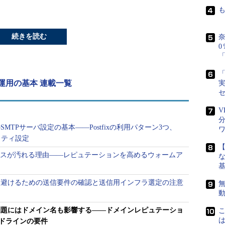
続きを読む
奈
0
「
「
運用の基本 連載一覧
実
V
MTPサーバ設定の基本――Postfixの利用パターン3つ、
ュリティ設定
レスが汚れる理由――レピュテーションを高めるウォームア
な
を避けるための送信要件の確認と送信用インフラ選定の注意
無
問題にはドメイン名も影響する――ドメインレピュテーショ
イドラインの要件