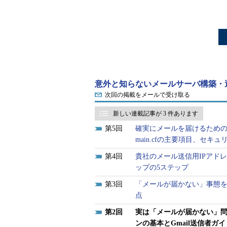
意外と知らないメールサーバ構築・
次回の掲載をメールで受け取る
新しい連載記事が 3 件あります
5
確実にメールを届けるためのS
main.cfの主要項目、セキ
4
貴社のメール送信用IPアド
ップの5ステップ
3
「メールが届かない」事態
点
2
実は「メールが届かない」
ンの基本とGmail送信者ガ