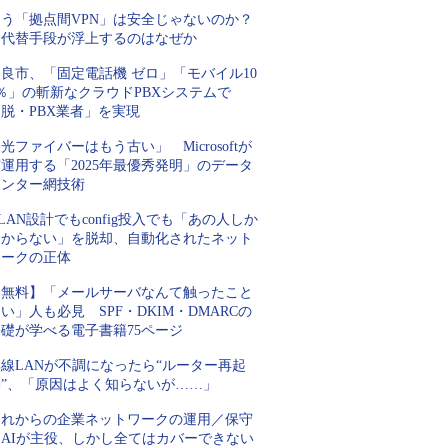
もう「拠点間VPN」は安全じゃないのか？
代替手段が浮上するのはなぜか
良市、「固定電話機 ゼロ」「モバイル10
％」の斬新なクラウドPBXシステムで
脱・PBX業者」を実現
光ファイバーはもう古い」 Microsoftが
運用する「2025年最優秀発明」のデータ
センター網技術
LAN設計でもconfig投入でも「あの人しか
分からない」を脱却、自動化されたネット
ワークの正体
【無料】「メールサーバなんて触ったこと
い」人も必見 SPF・DKIM・DMARCの
基礎が学べる電子書籍75ページ
線LANが不調になったら“ルーター再起
動”、「原因はよく知らないが……」
これからの企業ネットワークの運用／保守
はAIが主役、しかし全てはカバーできない