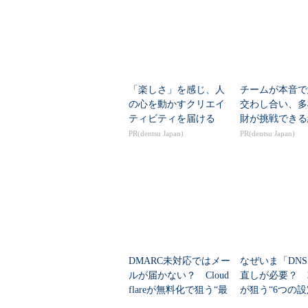
「楽しさ」を感じ、人
チームが本音で
の心を動かすクリエイ
交わし合い、多
ティビティを届ける
財が挑戦できる
PR(dentsu Japan)
PR(dentsu Japan)
DMARC未対応ではメー
なぜいま「DN
ルが届かない？ Cloud
直しが必要？ 
flareが無料化で狙う“最
が狙う“6つの設
後の障壁”