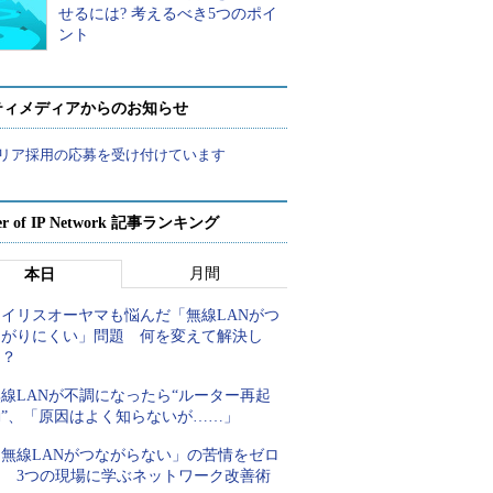
せるには? 考えるべき5つのポイ
ント
ティメディアからのお知らせ
リア採用の応募を受け付けています
er of IP Network 記事ランキング
月間
本日
アイリスオーヤマも悩んだ「無線LANがつ
ながりにくい」問題 何を変えて解決し
た？
線LANが不調になったら“ルーター再起
動”、「原因はよく知らないが……」
「無線LANがつながらない」の苦情をゼロ
に 3つの現場に学ぶネットワーク改善術