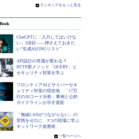
»
ランキングをもっと見る
Book
ChatGPTに「入力してはいけな
い」5項目――押さえておきた
い“生成AIのNGリスト”
API設計の常識が変わる？
HTTP新メソッド「QUERY」と
セキュリティ対策を学ぶ
フロンティアAIとサイバーセキ
ュリティ対策の現在地 「17万
行のAIコード分析」事例と公的
ガイドラインが示す道筋
「無線LANがつながらない」の
苦情をゼロに 3つの現場に学ぶ
ネットワーク改善術
»
一覧ページへ