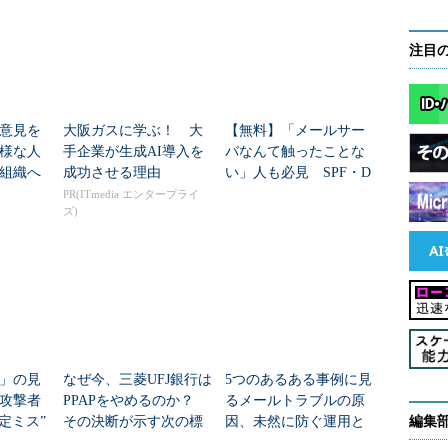
注目
意見を
大阪ガスに学ぶ！ 大
【無料】「メールサー
様な人
手企業が生成AI導入を
バなんて触ったことな
組織へ
成功させる理由
い」人も必見 SPF・D
KIM・DMARCの基礎が
PR(ITmedia エンタープライ
ズ)
学べる電子書籍75ペー
ジ
S」の見
なぜ今、三菱UFJ銀行は
5つのあるある事例に見
攻撃者
PPAPをやめるのか？
るメールトラブルの原
定ミス”
その決断が示す次の標
因、未然に防ぐ運用と
編集
準
モニタリングの具体的