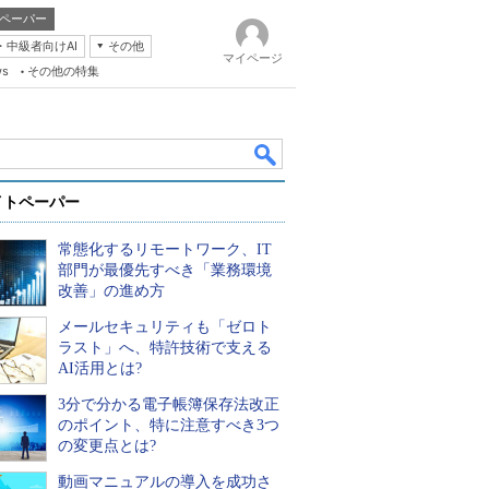
ペーパー
・中級者向けAI
その他
マイページ
ws
その他の特集
イトペーパー
常態化するリモートワーク、IT
部門が最優先すべき「業務環境
改善」の進め方
メールセキュリティも「ゼロト
k
ラスト」へ、特許技術で支える
AI活用とは?
3分で分かる電子帳簿保存法改正
のポイント、特に注意すべき3つ
の変更点とは?
動画マニュアルの導入を成功さ