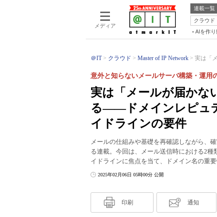
連載一覧
クラウド
メディア
AIを作
＠IT
クラウド
Master of IP Network
実は「メ
意外と知らないメールサーバ構築・運用の
実は「メールが届かな
る――ドメインレピュテ
イドラインの要件
メールの仕組みや基礎を再確認しながら、確
る連載。今回は、メール送信時における2種類の
イドラインに焦点を当て、ドメイン名の重要
2025年02月06日 05時00分 公開
印刷
通知