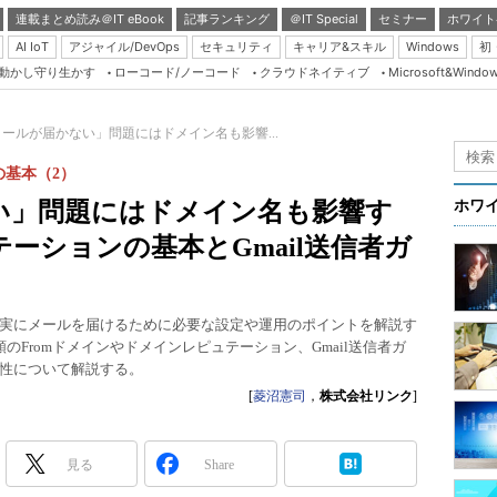
連載まとめ読み＠IT eBook
記事ランキング
＠IT Special
セミナー
ホワイト
AI IoT
アジャイル/DevOps
セキュリティ
キャリア&スキル
Windows
初
り動かし守り生かす
ローコード/ノーコード
クラウドネイティブ
Microsoft&Windo
Server & Storage
HTML5 + UX
ールが届かない」問題にはドメイン名も影響...
Smart & Social
基本（2）
Coding Edge
い」問題にはドメイン名も影響す
ホワ
Java Agile
ーションの基本とGmail送信者ガ
Database Expert
Linux ＆ OSS
実にメールを届けるために必要な設定や運用のポイントを解説す
Master of IP Networ
Fromドメインやドメインレピュテーション、Gmail送信者ガ
性について解説する。
Security & Trust
[
菱沼憲司
，
株式会社リンク
]
Test & Tools
Insider.NET
見る
Share
ブログ