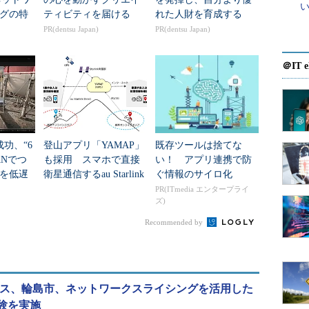
グの特
ティビティを届ける
れた人財を育成する
PR(dentsu Japan)
PR(dentsu Japan)
＠IT e
成功、“6
登山アプリ「YAMAP」
既存ツールは捨てな
ANでつ
も採用 スマホで直接
い！ アプリ連携で防
を低遅
衛星通信するau Starlink
ぐ情報のサイロ化
信と
Directは、携帯不感地域
PR(ITmedia エンタープライ
ズ)
の「最後の砦...
Recommended by
ネス、輪島市、ネットワークスライシングを活用した
験を実施