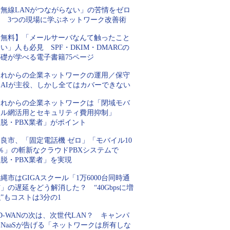
「無線LANがつながらない」の苦情をゼロ
に 3つの現場に学ぶネットワーク改善術
【無料】「メールサーバなんて触ったこと
い」人も必見 SPF・DKIM・DMARCの
基礎が学べる電子書籍75ページ
これからの企業ネットワークの運用／保守
はAIが主役、しかし全てはカバーできない
これからの企業ネットワークは「閉域モバ
イル網活用とセキュリティ費用抑制」
脱・PBX業者」がポイント
良市、「固定電話機 ゼロ」「モバイル10
％」の斬新なクラウドPBXシステムで
脱・PBX業者」を実現
縄市はGIGAスクール「1万6000台同時通
」の遅延をどう解消した？ “40Gbpsに増
”もコストは3分の1
D-WANの次は、次世代LAN？ キャンパ
NaaSが告げる「ネットワークは所有しな