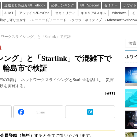
連載まとめ読み＠IT eBook
記事ランキング
＠IT Special
セミナー
ホワイト
AI IoT
アジャイル/DevOps
セキュリティ
キャリア&スキル
Windows
初
り動かし守り生かす
ローコード/ノーコード
クラウドネイティブ
Microsoft&Windo
Server & Storage
HTML5 + UX
ワークスライシング」と「Starlink」で混雑...
Smart & Social
送
Coding Edge
グ」と「Starlink」で混雑下で
ホワ
Java Agile
、輪島市で検証
Database Expert
の3者は、ネットワークスライシングとStarlinkを活用し、災害
Linux ＆ OSS
験を実施する。
Master of IP Networ
[
＠IT
]
Security & Trust
Share
Test & Tools
Insider.NET
ブログ
会員登録（無料）
すると全てご覧いただけます。