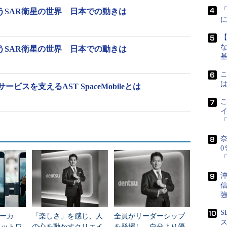
うSAR衛星の世界 日本での動きは
な
うSAR衛星の世界 日本での動きは
スを支えるAST SpaceMobileとは
「
奈
0
「
沖
信
強
S
ーカ
「楽しさ」を感じ、人
全員がリーダーシップ
ス
ネットワ
の心を動かすクリエイ
を発揮し、自分より優