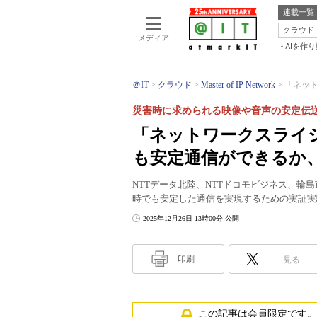
連載一覧
クラウド
メディア
AIを作
＠IT
クラウド
Master of IP Network
「ネット
災害時に求められる映像や音声の安定伝
「ネットワークスライシン
も安定通信ができるか
NTTデータ北陸、NTTドコモビジネス、輪島市
時でも安定した通信を実現するための実証実
2025年12月26日 13時00分 公開
印刷
見る
この記事は会員限定です。