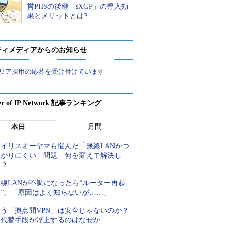
営PHSの後継「sXGP」の導入効
果とメリットとは?
ティメディアからのお知らせ
リア採用の応募を受け付けています
er of IP Network 記事ランキング
月間
本日
アイリスオーヤマも悩んだ「無線LANがつ
ながりにくい」問題 何を変えて解決し
た？
線LANが不調になったら“ルーター再起
動”、「原因はよく知らないが……」
もう「拠点間VPN」は安全じゃないのか？
代替手段が浮上するのはなぜか