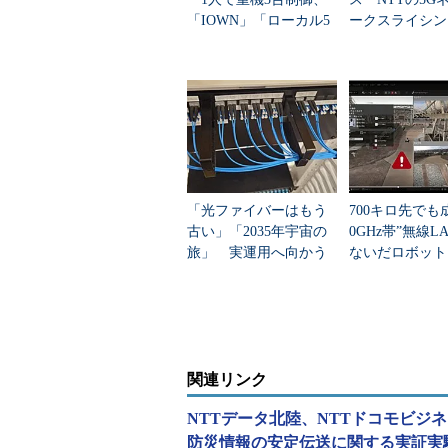
「IOWN」「ローカル5
ークスライシン
G」「WiGig」で遠隔操
徴とは
作はここまで来た
「光ファイバーはもう
700キロ先でも
古い」「2035年宇宙の
0GHz帯”無線L
旅」 実運用へ向かう
ないだロボット
データセンター新技術
延制御 その通
は？
関連リンク
NTTデータ北陸、NTTドコモビジ
防災情報の安定伝送に関する実証実