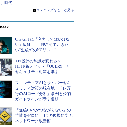
い」時代
»
ランキングをもっと見る
Book
ChatGPTに「入力してはいけな
い」5項目――押さえておきた
い“生成AIのNGリスト”
API設計の常識が変わる？
HTTP新メソッド「QUERY」と
セキュリティ対策を学ぶ
フロンティアAIとサイバーセキ
ュリティ対策の現在地 「17万
行のAIコード分析」事例と公的
ガイドラインが示す道筋
「無線LANがつながらない」の
苦情をゼロに 3つの現場に学ぶ
ネットワーク改善術