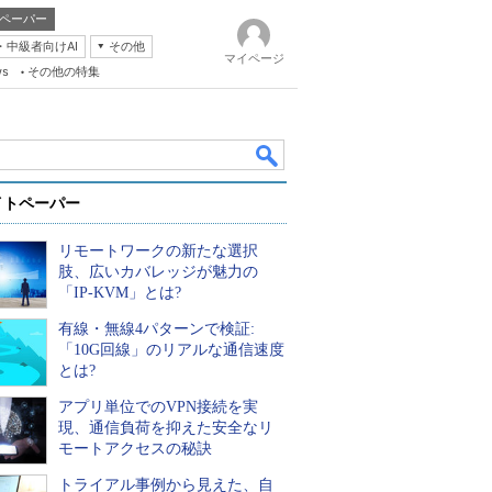
ペーパー
・中級者向けAI
その他
マイページ
ws
その他の特集
イトペーパー
リモートワークの新たな選択
肢、広いカバレッジが魅力の
「IP-KVM」とは?
有線・無線4パターンで検証:
k
「10G回線」のリアルな通信速度
とは?
アプリ単位でのVPN接続を実
現、通信負荷を抑えた安全なリ
モートアクセスの秘訣
トライアル事例から見えた、自