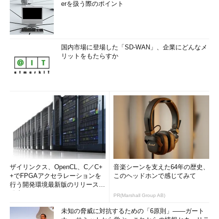
erを扱う際のポイント
国内市場に登場した「SD-WAN」、企業にどんなメ
リットをもたらすか
ザイリンクス、OpenCL、C／C+
音楽シーンを支えた64年の歴史、
+でFPGAアクセラレーションを
このヘッドホンで感じてみて
行う開発環境最新版のリリースを
発表
PR(Marshall Group AB)
未知の脅威に対抗するための「6原則」――ガート