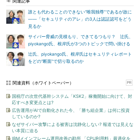
関連記事
誰とも代わることのできない“唯我独尊”であるが故に
――「セキュリティのアレ」の3人は認証認可をどう
見るか
サイバー脅威の見積もり、できてるつもり？ 辻氏、
piyokango氏、根岸氏が3つのトピックで問い掛ける
辻氏、piyokango氏、根岸氏はセキュリティレポート
をどの“断面”で切り取るのか
関連資料（ホワイトペーパー）
PR
国税庁の次世代基幹システム「KSK2」稼働開始に向けて、対
応すべき変更点とは?
広告運用がAIで自動化された今、「勝ち組企業」は何に投資
しているのか?
なぜサイバー攻撃による被害は沈静化しない? 報道では見えな
い本質に迫る
IBMメインフレーム運用改善の勘所 「CPU利用料」最適化を