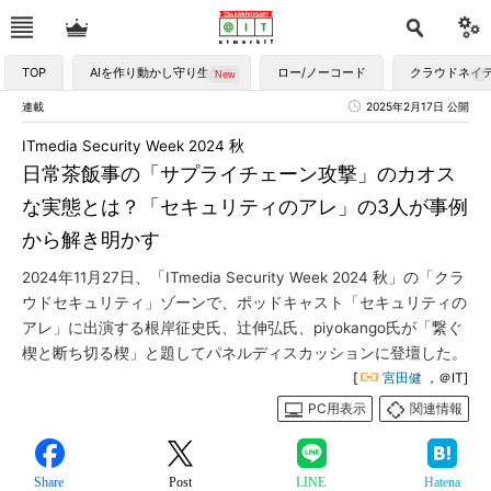
TOP
AIを作り動かし守り生かす
ロー/ノーコード
クラウドネイ
連載
2025年2月17日 公開
ITmedia Security Week 2024 秋
日常茶飯事の「サプライチェーン攻撃」のカオス
な実態とは？「セキュリティのアレ」の3人が事例
から解き明かす
2024年11月27日、「ITmedia Security Week 2024 秋」の「クラ
ウドセキュリティ」ゾーンで、ポッドキャスト「セキュリティの
アレ」に出演する根岸征史氏、辻伸弘氏、piyokango氏が「繋ぐ
楔と断ち切る楔」と題してパネルディスカッションに登壇した。
[
宮田健
，＠IT]
PC用表示
関連情報
Share
Post
LINE
Hatena