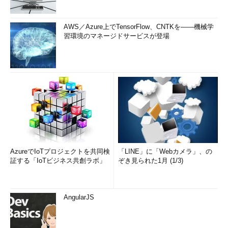
AWS／Azure上でTensorFlow、CNTKを――機械学
習環境のマネージドサービスが登場
AzureでIoTプロジェクトを共同検
「LINE」に「Webカメラ」、の
証する「IoTビジネス共創ラボ」
ぞき見られた1月 (1/3)
AngularJS