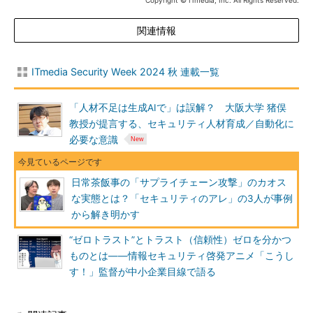
Copyright © ITmedia, Inc. All Rights Reserved.
関連情報
ITmedia Security Week 2024 秋 連載一覧
「人材不足は生成AIで」は誤解？ 大阪大学 猪俣
教授が提言する、セキュリティ人材育成／自動化に
必要な意識
日常茶飯事の「サプライチェーン攻撃」のカオス
な実態とは？「セキュリティのアレ」の3人が事例
から解き明かす
“ゼロトラスト”とトラスト（信頼性）ゼロを分かつ
ものとは――情報セキュリティ啓発アニメ「こうし
す！」監督が中小企業目線で語る