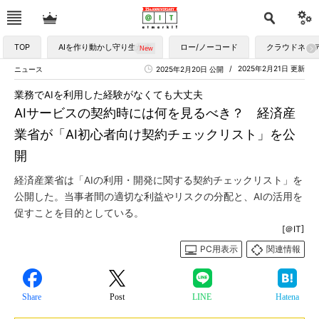
TOP
AIを作り動かし守り生かす
ロー/ノーコード
クラウドネイ
2025年2月21日 更新
ニュース
2025年2月20日 公開
業務でAIを利用した経験がなくても大丈夫
AIサービスの契約時には何を見るべき？ 経済産
業省が「AI初心者向け契約チェックリスト」を公
開
経済産業省は「AIの利用・開発に関する契約チェックリスト」を
公開した。当事者間の適切な利益やリスクの分配と、AIの活用を
促すことを目的としている。
[＠IT]
PC用表示
関連情報
Share
Post
LINE
Hatena