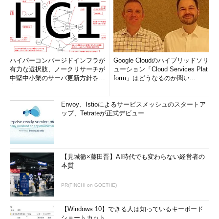
ハイパーコンバージドインフラが
Google Cloudのハイブリッドソリ
有力な選択肢、ノークリサーチが
ューション「Cloud Services Plat
中堅中小業のサーバ更新方針を調
form」はどうなるのか聞い...
査
Envoy、Istioによるサービスメッシュのスタートア
ップ、Tetrateが正式デビュー
【見城徹×藤田晋】AI時代でも変わらない経営者の
本質
PR(FINCHI on GOETHE)
【Windows 10】できる人は知っているキーボード
ショートカット