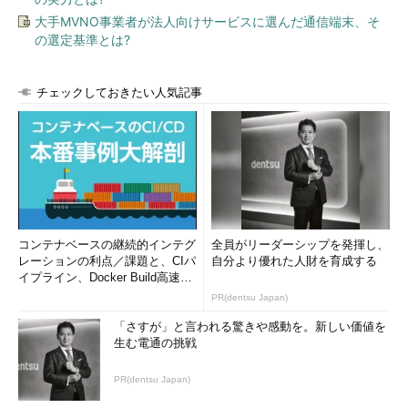
大手MVNO事業者が法人向けサービスに選んだ通信端末、そ
の選定基準とは?
チェックしておきたい人気記事
コンテナベースの継続的インテグ
全員がリーダーシップを発揮し、
レーションの利点／課題と、CIパ
自分より優れた人財を育成する
イプライン、Docker Build高速化
のコツ (1/2...
PR(dentsu Japan)
「さすが」と言われる驚きや感動を。新しい価値を
生む電通の挑戦
PR(dentsu Japan)