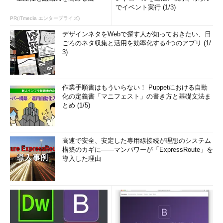
でイベント実行 (1/3)
PR(ITmedia エンタープライズ)
デザインネタをWebで探す人が知っておきたい、日
ごろのネタ収集と活用を効率化する4つのアプリ (1/
3)
作業手順書はもういらない！ Puppetにおける自動
化の定義書「マニフェスト」の書き方と基礎文法ま
とめ (1/5)
高速で安全、安定した専用線接続が理想のシステム
構築のカギに――マンパワーが「ExpressRoute」を
導入した理由