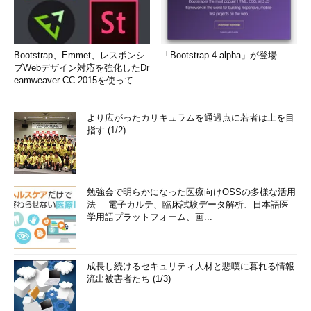
Bootstrap、Emmet、レスポンシ
「Bootstrap 4 alpha」が登場
ブWebデザイン対応を強化したDr
eamweaver CC 2015を使って
み...
より広がったカリキュラムを通過点に若者は上を目
指す (1/2)
勉強会で明らかになった医療向けOSSの多様な活用
法──電子カルテ、臨床試験データ解析、日本語医
学用語プラットフォーム、画...
成長し続けるセキュリティ人材と悲嘆に暮れる情報
流出被害者たち (1/3)