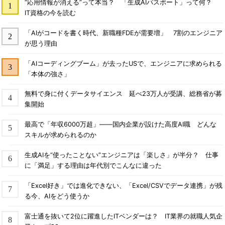
“応用情報が消える”って本当？ 「生成AIパスポート」って何？
IT資格の今を読む
「AIがコードを書く時代、新職種FDEが需要増」 7割のエンジニア
が思う理由
「AIコーディングブーム」が去ったUSで、エンジニアに求められる
「本体の強さ」
無料で身に付くデータサイエンス 延べ23万人が受講、総務省が募
集開始
最高で「年収6000万超」――国内企業が設けた高度AI職 どんな
スキルが求められるのか
生成AIを“使ったことない”エンジニアは「楽しさ」が半分？ 仕事
に「満足」する理由は年代別でこんなに違った
「Excel好き」では進化できない、「Excel/CSVでデータ連携」が残
る今、AIをどう使うか
富士通を抜いて2位に躍進したITベンダーは？ IT業界の就職人気企