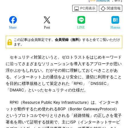
[
高橋睦美
，＠IT]
PC用表示
関連情報
Share
Post
LINE
Hatena
この記事は会員限定です。
会員登録（無料）
すると全てご覧いただけ
ます。
セキュリティ対策というと、ゼロトラストをはじめキーワード
に沿ってさまざまなソリューションを導入するアプローチが思い
浮かぶかもしれない。だがその前に理解しておくべきことがあ
る。インターネット上の通信をより安全に、適切に利用すること
を目的に標準規格として策定された「RPKI」「DNSSEC」
「DMARC」といったセキュリティの仕様だ。
RPKI（Resource Public Key Infrastructure）は、インターネ
ットが動作するため使われるBGP（Border GatewayProtocol）
というプロトコルでやりとりされる「経路情報」の正しさを電子
署名を用いて証明する技術で、主にISP（インターネットサービ