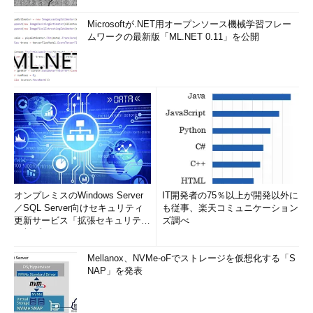
Microsoftが.NET用オープンソース機械学習フレー
ムワークの最新版「ML.NET 0.11」を公開
オンプレミスのWindows Server
IT開発者の75％以上が開発以外に
／SQL Server向けセキュリティ
も従事、楽天コミュニケーション
更新サービス「拡張セキュリティ
ズ調べ
更新プログ...
Mellanox、NVMe-oFでストレージを仮想化する「S
NAP」を発表