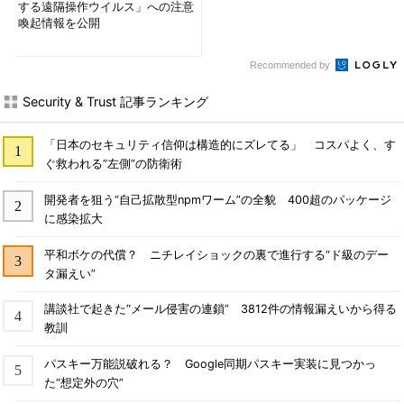
する遠隔操作ウイルス」への注意
喚起情報を公開
Recommended by
Security & Trust 記事ランキング
「日本のセキュリティ信仰は構造的にズレてる」 コスパよく、す
ぐ救われる“左側”の防衛術
開発者を狙う“自己拡散型npmワーム”の全貌 400超のパッケージ
に感染拡大
平和ボケの代償？ ニチレイショックの裏で進行する“ド級のデー
タ漏えい”
講談社で起きた“メール侵害の連鎖” 3812件の情報漏えいから得る
教訓
パスキー万能説破れる？ Google同期パスキー実装に見つかっ
た“想定外の穴”