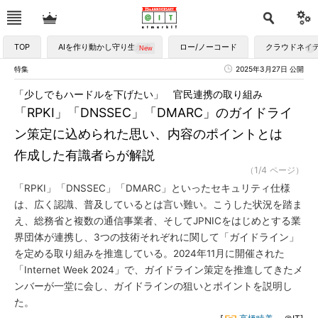
TOP
AIを作り動かし守り生かす
ロー/ノーコード
クラウドネイ
特集
2025年3月27日 公開
「少しでもハードルを下げたい」 官民連携の取り組み
「RPKI」「DNSSEC」「DMARC」のガイドライ
ン策定に込められた思い、内容のポイントとは
作成した有識者らが解説
（1/4 ページ）
「RPKI」「DNSSEC」「DMARC」といったセキュリティ仕様
は、広く認識、普及しているとは言い難い。こうした状況を踏ま
え、総務省と複数の通信事業者、そしてJPNICをはじめとする業
界団体が連携し、3つの技術それぞれに関して「ガイドライン」
を定める取り組みを推進している。2024年11月に開催された
「Internet Week 2024」で、ガイドライン策定を推進してきたメ
ンバーが一堂に会し、ガイドラインの狙いとポイントを説明し
た。