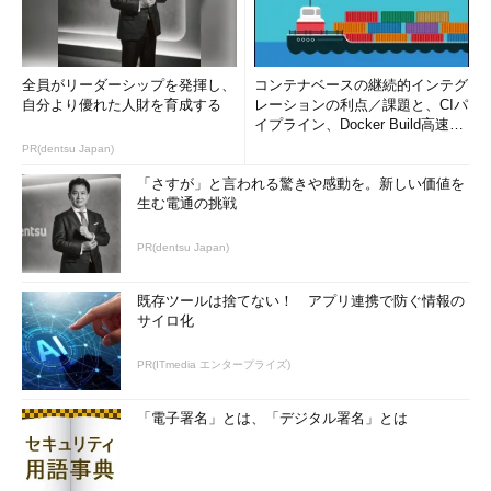
全員がリーダーシップを発揮し、
コンテナベースの継続的インテグ
自分より優れた人財を育成する
レーションの利点／課題と、CIパ
イプライン、Docker Build高速化
のコツ (1/2...
PR(dentsu Japan)
「さすが」と言われる驚きや感動を。新しい価値を
生む電通の挑戦
PR(dentsu Japan)
既存ツールは捨てない！ アプリ連携で防ぐ情報の
サイロ化
PR(ITmedia エンタープライズ)
「電子署名」とは、「デジタル署名」とは