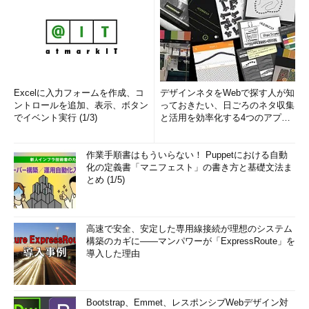
Excelに入力フォームを作成、コ
デザインネタをWebで探す人が知
ントロールを追加、表示、ボタン
っておきたい、日ごろのネタ収集
でイベント実行 (1/3)
と活用を効率化する4つのアプリ
(1/3)
作業手順書はもういらない！ Puppetにおける自動
化の定義書「マニフェスト」の書き方と基礎文法ま
とめ (1/5)
高速で安全、安定した専用線接続が理想のシステム
構築のカギに――マンパワーが「ExpressRoute」を
導入した理由
Bootstrap、Emmet、レスポンシブWebデザイン対