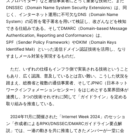
スプロバイダー）など通信事業者にとって重要な技術だ。また
DNSSEC（Domain Name System Security Extensions）は、同
じく、インターネット運用に不可欠なDNS（Domain Name
System）の応答を電子署名を用いて検証し、改ざんなどを検知
できる仕組みである。そしてDMARC（Domain-based Message
Authentication, Reporting and Conformance）は、
SPF（Sender Policy Framework）やDKIM（Domain Keys
Identified Mail）といった送信ドメイン認証技術を活用し、なり
すましメール対策を実現するものだ。
ただ、いずれの仕様もインフラ側で実装される技術ということ
もあり、広く認識、普及しているとは言い難い。こうした状況を
踏まえ、総務省と複数の通信事業者、そしてJPNIC（日本ネット
ワークインフォメーションセンター）をはじめとする業界団体が
連携し、3つの技術それぞれに関して「ガイドライン」を定める
取り組みを推進している。
2024年11月に開催された「Internet Week 2024」のセッショ
ン「作成者によるRPKI/DNSSEC/DMARCガイドライン要点解
説」では、一連の動きを共に推進してきたメンバーが一堂に会