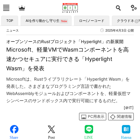
TOP
AIを作り動かし守り生かす
ロー/ノーコード
クラウドネイ
ニュース
2025年4月3日 公開
オープンソースのRustプロジェクト「Hyperlight」の新展開
Microsoft、軽量VMでWasmコンポーネントを高
速かつセキュアに実行できる「Hyperlight
Wasm」を発表
Microsoftは、Rustライブラリクレート「Hyperlight Wasm」を
発表した。さまざまなプログラミング言語で書かれた
WebAssemblyモジュールおよびコンポーネントを、軽量仮想マ
シンベースのサンドボックス内で実行可能にするものだ。
[＠IT]
PC用表示
関連情報
Share
Post
LINE
Hatena