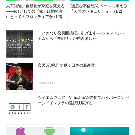
人工知能／自動化が家庭を変える
“適度な不信感”をベースに考える
――IoTとしての「家」は開発者
「人間のセキュリティ」 (1/2)
にとってのフロンティアか (1/3)
「いきなり役員面接権」あげます──ジャストシス
テムから「挑戦状」が届きました
官民370兆円で動く日本の新産業
PR(Blue Lab)
ヴイエムウェア、Virtual SAN強化でハイパーコンバ
ージドインフラの選択肢広げる