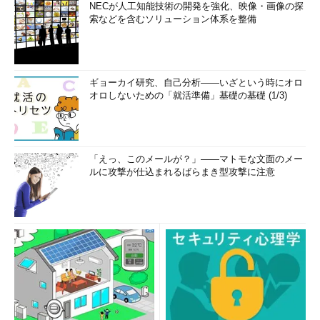
NECが人工知能技術の開発を強化、映像・画像の探
索などを含むソリューション体系を整備
ギョーカイ研究、自己分析――いざという時にオロ
オロしないための「就活準備」基礎の基礎 (1/3)
「えっ、このメールが？」――マトモな文面のメー
ルに攻撃が仕込まれるばらまき型攻撃に注意