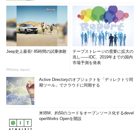
Jeep史上最長! 85時間の試乗体験
テープストレージの需要に拡大の
兆し――IDC、2019年までの国内
市場予測を発表
PR(Jeep Japan)
Active Directoryのオブジェクトを「ディレクトリ同
期ツール」でクラウドに同期する
米IBM、約50のコードをオープンソース化するdevel
operWorks Openを開設