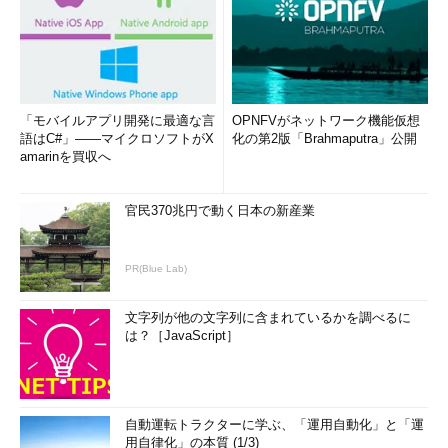
「モバイルアプリ開発に最適な言
OPNFVがネットワーク機能仮想
語はC#」――マイクロソフトがX
化の第2版「Brahmaputra」公開
amarinを買収へ
官民370兆円で動く日本の新産業
PR(Blue Lab)
文字列が他の文字列に含まれているかを調べるに
は？［JavaScript］
自動運転トラクターに学ぶ、「運用自動化」と「運
用自律化」の本質 (1/3)