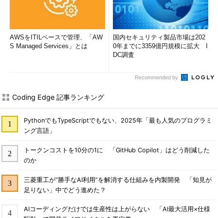
AWSをITILベースで管理、「AW
国内セキュリティ製品市場は202
S Managed Services」とは
0年までに3359億円規模に拡大 I
DC調査
Recommended by
Coding Edge 記事ランキング
PythonでもTypeScriptでもない、2025年「最も人気のプログラミ
ング言語」
トークンコストを10分の1に 「GitHub Copilot」はどう削減した
のか
三菱重工が“勝手なAI利用”を解消する仕組みを内製開発 「知見が
足りない」中でどう進めた？
AIコーディングだけでは生産性は上がらない 「AI最大活用×仕様