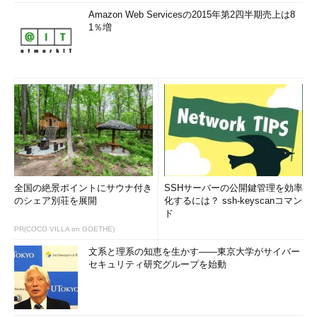
Amazon Web Servicesの2015年第2四半期売上は8
1％増
全国の絶景ポイントにサウナ付き
SSHサーバーの公開鍵管理を効率
のシェア別荘を展開
化するには？ ssh-keyscanコマン
ド
PR(COCO VILLA on GOETHE)
文系と理系の知恵を生かす――東京大学がサイバー
セキュリティ研究グループを始動