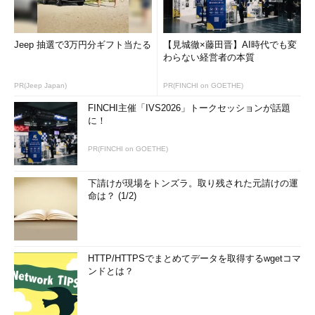
Jeep 抽選で3万円分ギフト当たる
【見城徹×藤田晋】AI時代でも変
わらない経営者の本質
PR(Jeep Japan)
PR(FINCHI on GOETHE)
FINCHI主催「IVS2026」トークセッションが話題
に！
PR(FINCHI on GOETHE)
下請けが現場をトンズラ。取り残された元請けの運
命は？ (1/2)
HTTP/HTTPSでまとめてデータを取得するwgetコマ
ンドとは？