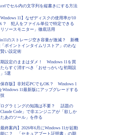
xcelでセル内の文字列を縦書きにする方法
Windows 11】なぜディスクの使用率が10
0％？ 犯人をファイル単位で特定できる
「リソースモニター」徹底活用
in11のストレージ空き容量が激減？ 新機
能「ポイントインタイムリストア」のわな
と賢い設定術
期設定のままはダメ！ Windows 11を買
ったらすぐ消すべき「おせっかいな初期設
」5選
保存版】非対応PCでもOK？ Windows 1
をWindows 11最新版にアップグレードする
裏技
プログラミングの知識は不要？ 話題の
Claude Code」で非エンジニアが「欲しか
ったあのツール」を作る
最終案内】2026年6月にWindows 11が起動
不能に？ 「セキュアブート証明書」の期