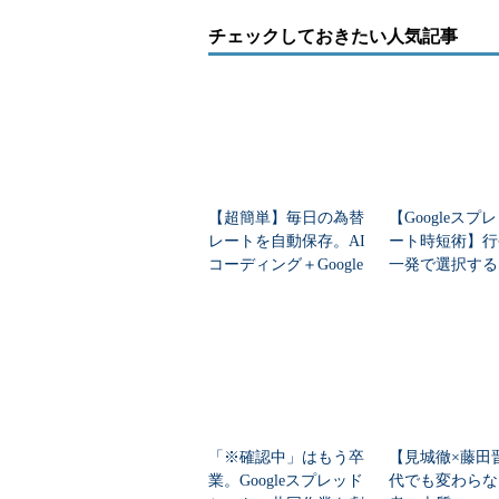
チェックしておきたい人気記事
【超簡単】毎日の為替
【Googleスプ
レートを自動保存。AI
ート時短術】行
コーディング＋Google
一発で選択する
Apps Script（GAS）で
スプレッドシー
定型ワークフロー...
作を極める5つ
トカット
「※確認中」はもう卒
【見城徹×藤田
業。Googleスプレッド
代でも変わらな