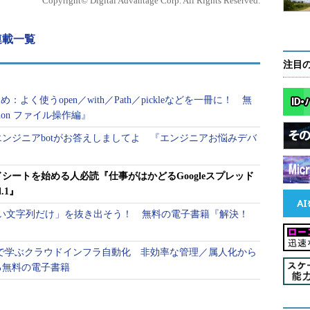
Copyright© Digital Advantage Corp. All Rights Reserved.
 連載一覧
注目
め：よく使うopen／with／Path／pickleなどを一冊に！ 無
hon ファイル操作編』
ンジニアbotがお答えしましてよ 『エンジニアお悩みデバ
ッドシートを始める人必読『仕事がはかどるGoogleスプレッド
.1』
「欲しい文字列だけ」を抜き出そう！ 無料の電子書籍『解決！
orm」で学ぶクラウドインフラ自動化 非効率な管理／属人化から
る無料の電子書籍