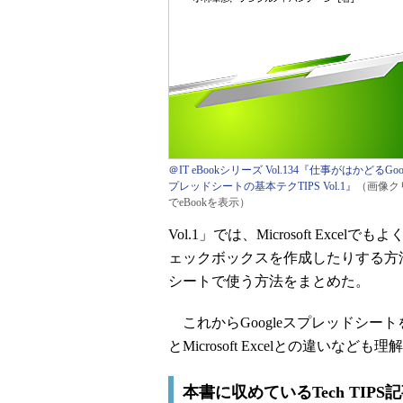
＠IT eBookシリーズ Vol.134『仕事がはかどるGoo
プレッドシートの基本テクTIPS Vol.1』
（画像ク
でeBookを表示）
Vol.1」では、Microsoft Ex
ェックボックスを作成したりする方法
シートで使う方法をまとめた。
これからGoogleスプレッドシー
とMicrosoft Excelとの違いなど
本書に収めているTech TIPS