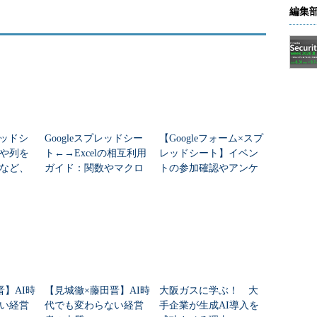
編集
レッドシ
Googleスプレッドシー
【Googleフォーム×スプ
や列を
ト←→Excelの相互利用
レッドシート】イベン
など、
ガイド：関数やマクロ
トの参加確認やアンケ
トの操
の互換性に注意せよ
ートの回答データを自
のショー
動集計し、即座に分析
晋】AI時
【見城徹×藤田晋】AI時
大阪ガスに学ぶ！ 大
い経営
代でも変わらない経営
手企業が生成AI導入を