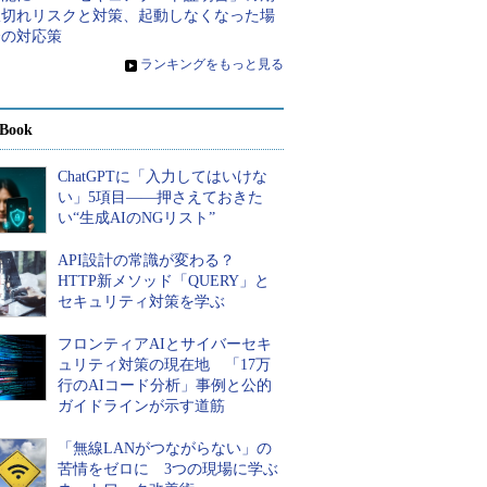
限切れリスクと対策、起動しなくなった場
合の対応策
»
ランキングをもっと見る
Book
ChatGPTに「入力してはいけな
い」5項目――押さえておきた
い“生成AIのNGリスト”
API設計の常識が変わる？
HTTP新メソッド「QUERY」と
セキュリティ対策を学ぶ
フロンティアAIとサイバーセキ
ュリティ対策の現在地 「17万
行のAIコード分析」事例と公的
ガイドラインが示す道筋
「無線LANがつながらない」の
苦情をゼロに 3つの現場に学ぶ