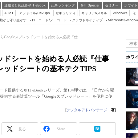
連載まとめ読み＠IT eBook
記事ランキング
＠IT Special
セミナー
ホワイト
AI IoT
アジャイル/DevOps
セキュリティ
キャリア&スキル
Windows
初
り動かし守り生かす
ローコード/ノーコード
クラウドネイティブ
Microsoft&Windo
Server & Storage
HTML5 + UX
らGoogleスプレッドシートを始める人必読『仕...
Smart & Social
）
Coding Edge
プレッドシートを始める人必読『仕事
ホワ
Java Agile
プレッドシートの基本テクTIPS
Database Expert
Linux ＆ OSS
提供する＠IT eBookシリーズ。第134弾では、「日付から曜
Master of IP Networ
が提供する表計算ツール「Googleスプレッドシート」を便利に使
Security & Trust
[
デジタルアドバンテージ
，
著
]
Test & Tools
Insider.NET
見る
Share
ブログ