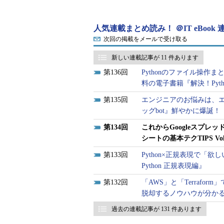
人気連載まとめ読み！ ＠IT eBook
次回の掲載をメールで受け取る
新しい連載記事が 11 件あります
136
Pythonのファイル操作まと
料の電子書籍『解決！Pyt
135
エンジニアのお悩みは、エ
ッグbot』鮮やかに爆誕！
134
これからGoogleスプレ
シートの基本テクTIPS Vol
133
Python×正規表現で
Python 正規表現編』
132
「AWS」と「Terraf
脱却するノウハウが分か
過去の連載記事が 131 件あります