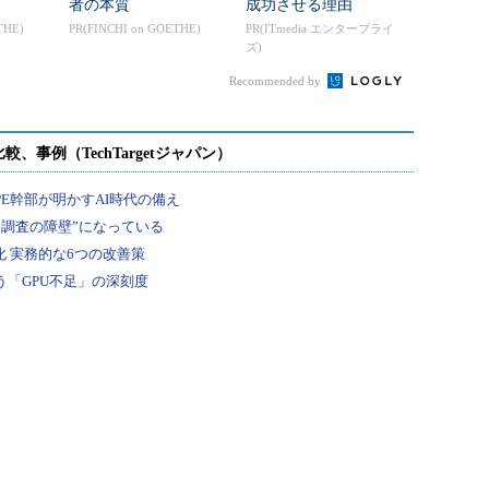
者の本質
成功させる理由
THE)
PR(FINCHI on GOETHE)
PR(ITmedia エンタープライ
ズ)
Recommended by