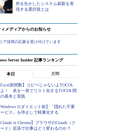
所を生かしたシステム刷新を実
現する選択肢とは
ティメディアからのお知らせ
リア採用の応募を受け付けています
ows Server Insider 記事ランキング
月間
本日
Excel新関数】コピペじゃないよTOCOL
よ！ 表を一発でリスト化するTOCOL関
数の基本と実践
Windows 11ダイエット術】「隠れた不要
サービス」を停止して軽量化する
Claude in Chrome】ブラウザのClaude（ク
ロード）拡張で仕事はどう変わるのか？