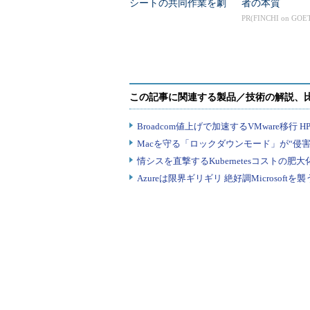
シートの共同作業を劇
者の本質
的に変える「メモ」と
PR(FINCHI on GOE
「コメント」徹底活用
術