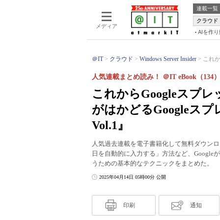
連載一覧
クラウド
メディア
AIを作
＠IT
クラウド
Windows Server Insider
これか
人気連載まとめ読み！ ＠IT eBook（134
これからGoogleス
がはかどるGoogleス
Vol.1』
人気過去連載を電子書籍化して無料ダウンロード
日を自動的に入力する」方法など、Google
うための基本的なテクニックをまとめた。
2025年04月14日 05時00分 公開
印刷
通知