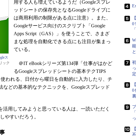
用する人も増えているようだ（Googleスプレ
E
ッドシートの保存先となるGoogleドライブに
は商用利用の制限がある点に注意）。また、
【
Googleサービス向けのスクリプト「Google
Apps Script（GAS）」を使うことで、さまざ
W
まな処理を自動化できる点にも注目が集まっ
ている。
gleス
初
リック
＠IT eBookシリーズ第134弾「仕事がはかど
るGoogleスプレッドシートの基本テクTIPS
定
celでもよく使われる、日付から曜日を自動的に入力したり、チ
【
などの基本的なテクニックを、Googleスプレッド
0
トを活用してみようと思っている人は、一読いただく
「
も理解しやすいだろう。
【
記事