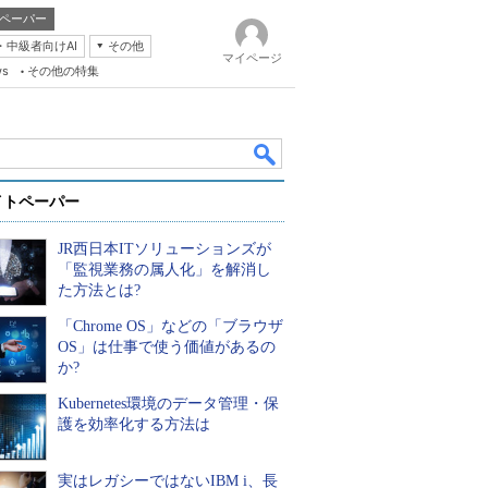
ペーパー
・中級者向けAI
その他
マイページ
ws
その他の特集
イトペーパー
JR西日本ITソリューションズが
「監視業務の属人化」を解消し
た方法とは?
「Chrome OS」などの「ブラウザ
k
OS」は仕事で使う価値があるの
か?
Kubernetes環境のデータ管理・保
護を効率化する方法は
実はレガシーではないIBM i、長